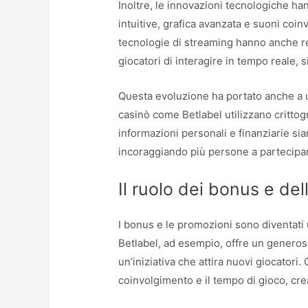
Inoltre, le innovazioni tecnologiche ha
intuitive, grafica avanzata e suoni coi
tecnologie di streaming hanno anche res
giocatori di interagire in tempo reale, s
Questa evoluzione ha portato anche a u
casinò come Betlabel utilizzano crittog
informazioni personali e finanziarie sian
incoraggiando più persone a partecipar
Il ruolo dei bonus e de
I bonus e le promozioni sono diventati
Betlabel, ad esempio, offre un generos
un’iniziativa che attira nuovi giocatori
coinvolgimento e il tempo di gioco, cr