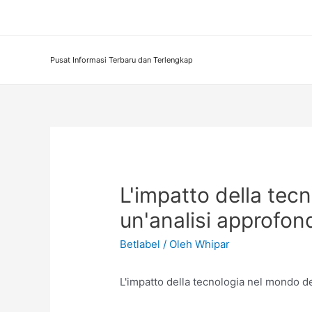
Lewati
ke
konten
Pusat Informasi Terbaru dan Terlengkap
L'impatto della tec
un'analisi approfond
Betlabel
/ Oleh
Whipar
L'impatto della tecnologia nel mondo de