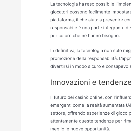
La tecnologia ha reso possibile l’imple
giocatori possono facilmente impostare l
piattaforma, il che aiuta a prevenire co
responsabile è una parte integrante del
per coloro che ne hanno bisogno.
In definitiva, la tecnologia non solo mi
promozione della responsabilità. L’appr
divertirsi in modo sicuro e consapevole
Innovazioni e tendenze
Il futuro dei casinò online, con l’infl
emergenti come la realtà aumentata (AR) 
settore, offrendo esperienze di gioco 
attentamente queste tendenze per rimane
meglio le nuove opportunità.