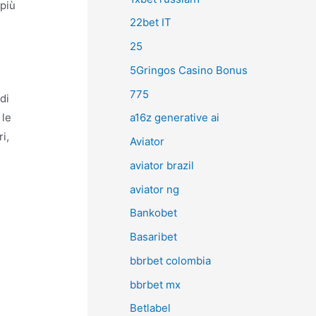
 più
22bet IT
25
5Gringos Casino Bonus
775
di
 le
a16z generative ai
i,
Aviator
aviator brazil
aviator ng
Bankobet
Basaribet
bbrbet colombia
bbrbet mx
Betlabel