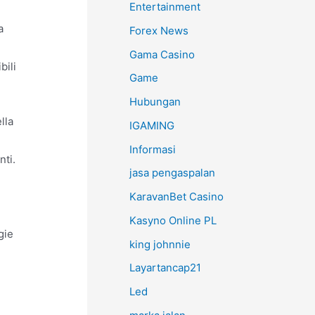
Entertainment
a
Forex News
Gama Casino
bili
Game
Hubungan
lla
IGAMING
e
Informasi
nti.
jasa pengaspalan
KaravanBet Casino
Kasyno Online PL
gie
king johnnie
Layartancap21
Led