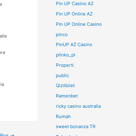
Pin UP Casino AZ
a
Pin UP Online AZ
Pin UP Online Casino
pinco
alle
PinUP AZ Casino
pre
plinko_pl
Properti
public
ia
Qizilbilet
Ramenbet
ricky casino australia
Rumah
sweet bonanza TR
 Pos
→