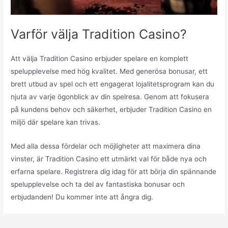
Varför välja Tradition Casino?
Att välja Tradition Casino erbjuder spelare en komplett
spelupplevelse med hög kvalitet. Med generösa bonusar, ett
brett utbud av spel och ett engagerat lojalitetsprogram kan du
njuta av varje ögonblick av din spelresa. Genom att fokusera
på kundens behov och säkerhet, erbjuder Tradition Casino en
miljö där spelare kan trivas.
Med alla dessa fördelar och möjligheter att maximera dina
vinster, är Tradition Casino ett utmärkt val för både nya och
erfarna spelare. Registrera dig idag för att börja din spännande
spelupplevelse och ta del av fantastiska bonusar och
erbjudanden! Du kommer inte att ångra dig.