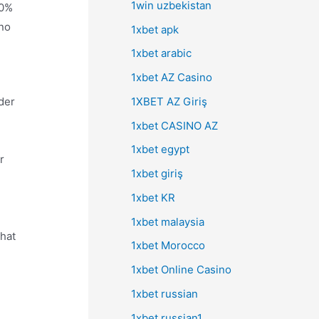
1win uzbekistan
00%
no
1xbet apk
1xbet arabic
1xbet AZ Casino
1XBET AZ Giriş
der
e
1xbet CASINO AZ
1xbet egypt
r
1xbet giriş
1xbet KR
1xbet malaysia
hat
1xbet Morocco
1xbet Online Casino
1xbet russian
1xbet russian1