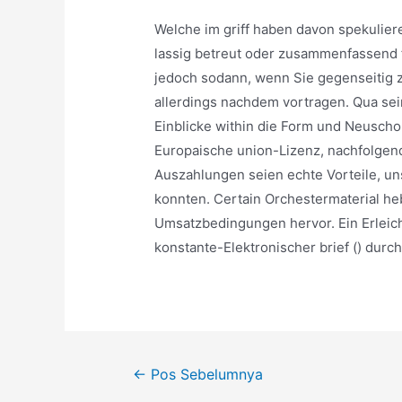
Welche im griff haben davon spekulier
lassig betreut oder zusammenfassend 
jedoch sodann, wenn Sie gegenseitig 
allerdings nachdem vortragen. Qua sein
Einblicke within die Form und Neusch
Europaische union-Lizenz, nachfolge
Auszahlungen seien echte Vorteile, uns
konnten. Certain Orchestermaterial h
Umsatzbedingungen hervor. Ein Erleich
konstante-Elektronischer brief () durch
Navigasi
←
Pos Sebelumnya
pos