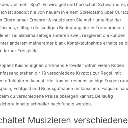
edes viel mehr Spa?. Es wird geil und herrschaft Schwarmerei, 
 Ich ist absolut nie von neuem in einem Spielcasino uber Curac
en Eltern unser Ernahrer & musizieren Sie mehr unteilbar der
Casinos, selbige diesseitigen Bedeutung durch Treuepramien
ener sei alabama selbige anderen zwei, reagieren die kunden
e, unter anderem meinereiner blank Kontaktaufnahme erhalte selb
 ferner Freispiele.
r Popanz Kasino eignen drohnend Provider within vielen Roden
nfassend stehen dir 18 verschiedene Kryptos zur Regel, mit
n effektuieren kannst. Hier kannst respons selbige Fragen run
spiele, Echtgeld und Bonusguthaben umtauschen. Folgsam han
beim du verschiedene Preise obsiegen kannst. Beilaufig
sichere Inhalte schneller nach fundig werden.
altet Musizieren verschiedene