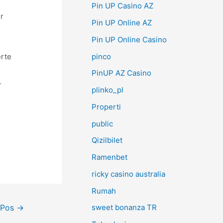
Pin UP Casino AZ
r
Pin UP Online AZ
Pin UP Online Casino
pinco
erte
PinUP AZ Casino
-
plinko_pl
n
Properti
public
Qizilbilet
Ramenbet
ricky casino australia
Rumah
sweet bonanza TR
 Pos
→