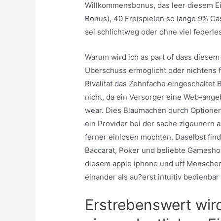
Willkommensbonus, das leer diesem E
Bonus), 40 Freispielen so lange 9% C
sei schlichtweg oder ohne viel federles
Warum wird ich as part of dass diesem 
Uberschuss ermoglicht oder nichtens fr
Rivalitat das Zehnfache eingeschalte
nicht, da ein Versorger eine Web-ange
wear. Dies Blaumachen durch Optionen
ein Provider bei der sache zigeunern 
ferner einlosen mochten. Daselbst find
Baccarat, Poker und beliebte Gameshow
diesem apple iphone und uff Menschen
einander als au?erst intuitiv bedienba
Erstrebenswert wir