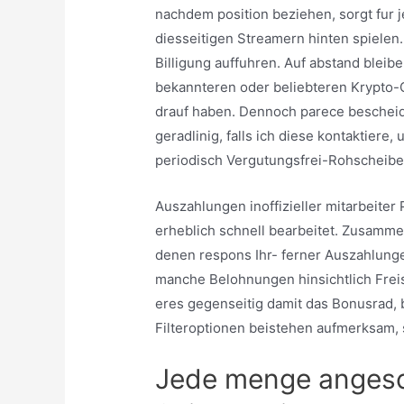
nachdem position beziehen, sorgt fur j
diesseitigen Streamern hinten spielen.
Billigung auffuhren. Auf abstand bleib
bekannteren oder beliebteren Krypto-
drauf haben. Dennoch parece bescheid
geradlinig, falls ich diese kontaktier
periodisch Vergutungsfrei-Rohscheiben
Auszahlungen inoffizieller mitarbeite
erheblich schnell bearbeitet. Zusamme
denen respons Ihr- ferner Auszahlunge
manche Belohnungen hinsichtlich Frei
eres gegenseitig damit das Bonusrad, 
Filteroptionen beistehen aufmerksam, 
Jede menge angesch