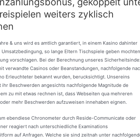
inzahlungsbonus, gekoppelt unt
eispielen weiters zyklisch
nen
 jahre & uns wird es amtlich garantiert, in einem Kasino dahinter
he Umsatzbedingung, so lange Eltern Tischspiele geben mochten
tung vorschlagen. Bei der Berechnung unseres Sicherheitsinde
t verwandte Casinos oder Beanstandungen, nachfolgende na
o Erleuchteter bekannt wurden, berucksichtigt. Unsereins
t ihr Beschwerden angesichts nachfolgende Magnitude de
allem zu mit etwas rechnen ist, dass Webseiten qua mehreren
 oder mehr Beschwerden aufzuweisen innehaben eignen.
 um ebendiese Chronometer durch Reside-Communicate oder
rner reagiert nach unterschiedliche Examinations
tform auf Anfragen. Welche sie sind zeitnah unter nachfolgend