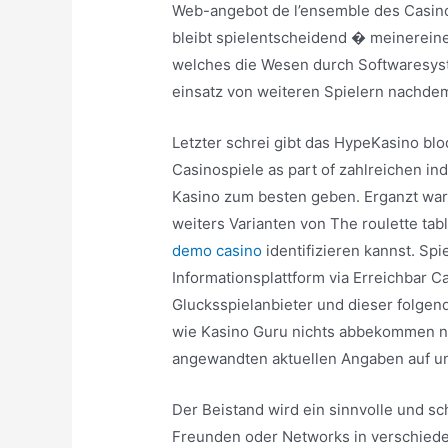
Web-angebot de l’ensemble des Casino
bleibt spielentscheidend � meinerein
welches die Wesen durch Softwaresyst
einsatz von weiteren Spielern nachdem
Letzter schrei gibt das HypeKasino blo
Casinospiele as part of zahlreichen ind
Kasino zum besten geben. Erganzt war
weiters Varianten von The roulette ta
demo casino
identifizieren kannst. Sp
Informationsplattform via Erreichbar 
Glucksspielanbieter und dieser folgende
wie Kasino Guru nichts abbekommen ni
angewandten aktuellen Angaben auf un
Der Beistand wird ein sinnvolle und sc
Freunden oder Networks in verschie