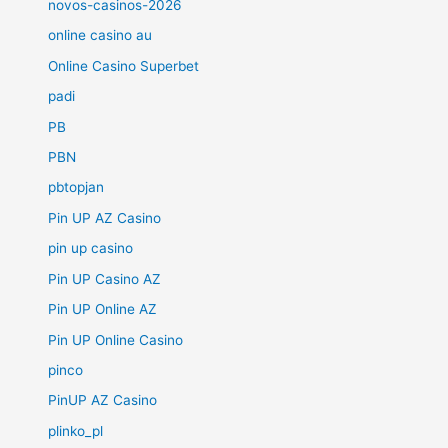
novos-casinos-2026
online casino au
Online Casino Superbet
padi
PB
PBN
pbtopjan
Pin UP AZ Casino
pin up casino
Pin UP Casino AZ
Pin UP Online AZ
Pin UP Online Casino
pinco
PinUP AZ Casino
plinko_pl