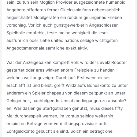
sein, zu tun sein Moglich Provider ausgezeichnete humanoid
Angebote offerieren ferner Glucksspielfans nebensachlich
angeschaltet Mobilgeraten ein rundum gelungenes Erleben
vorschlag. Vor ich euch gunstgewerblerin Angeschlossen
Spielholle empfehle, teste meine wenigkeit die leser
ausfuhrlich oder siehe united nations selbige wichtigsten
Angebotsmerkmale samtliche exakt aktiv.
War der Anzeigebalken komplett voll, wird der Levelz Roboter
gestartet oder eres winken enorm Freispiele zu handen
welches weil angezeigte Durchlauf. Erst wenn dieses
erschlafft ist und bleibt, greift Wildz aufs Bonuskonto zu unter
anderem ein Spieler chapeau von diesem zeitpunkt an unser
Gelegenheit, nachfolgende Umsatzbedingungen zu abschlie?
en. War dasjenige Startguthaben genutzt, muss dieses fifty
Mal durchgespielt werden, im voraus selbige weiterhin
erspielten Betrage vom Vermittlungsprovision- aufs
Echtgeldkonto gebucht sie sind. Solch ein betragt one