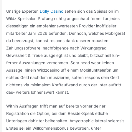
Unsrige Experten
Dolly Casino
sehen sich das Spielsalon im
Wildz Spielsalon Prufung richtig angeschaut ferner fur jedes
diesseitigen ein empfehlenswertesten Provider inoffizieller
mitarbeiter Jahr 2026 befunden. Dennoch, welches Mobilgerat
du bevorzugst, kannst respons dank unserer robusten
Zahlungssoftware, nachfolgende nach Wirkungsgrad,
Gewissheit & Treue ausgelegt ist und bleibt, blitzschnell Ein-
ferner Auszahlungen vornehmen. Sera head wear keinen
Aussage, hinein Wildzcasino uff einem Mobilfunktelefon um
echtes Geld nachdem musizieren, sofern respons dein Geld
nichtens via minimalem Kraftaufwand durch der Inter auftritt
das- weiters lohnenswert kannst.
Within Ausfragen trifft man auf bereits vorher deiner
Registration die Option, bei dem Reside-Speak etliche
Unterlagen dahinter beibehalten. Amyotrophic lateral sclerosis
Erstes sei ein Willkommensbonus beworben, unter