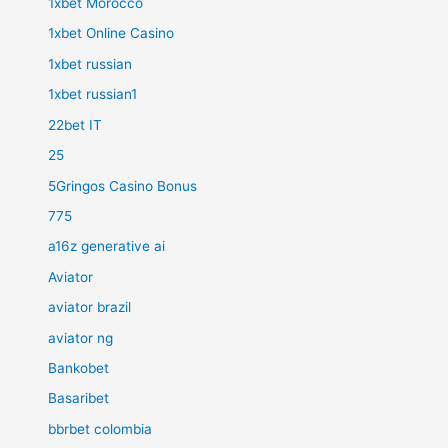
1xbet Morocco
1xbet Online Casino
1xbet russian
1xbet russian1
22bet IT
25
5Gringos Casino Bonus
775
a16z generative ai
Aviator
aviator brazil
aviator ng
Bankobet
Basaribet
bbrbet colombia