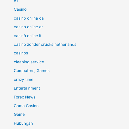
BT
Casino
casino onlina ca
casino online ar
casinò online it
casino zonder crucks netherlands
casinos
cleaning service
Computers, Games
crazy time
Entertainment
Forex News
Gama Casino
Game
Hubungan