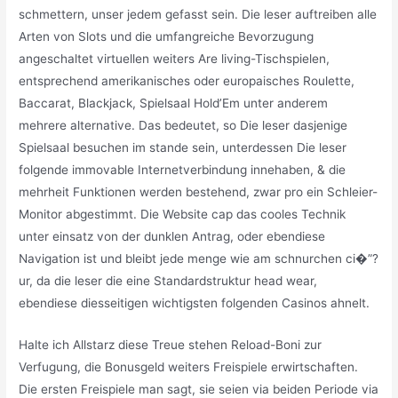
schmettern, unser jedem gefasst sein. Die leser auftreiben alle
Arten von Slots und die umfangreiche Bevorzugung
angeschaltet virtuellen weiters Are living-Tischspielen,
entsprechend amerikanisches oder europaisches Roulette,
Baccarat, Blackjack, Spielsaal Hold’Em unter anderem
mehrere alternative. Das bedeutet, so Die leser dasjenige
Spielsaal besuchen im stande sein, unterdessen Die leser
folgende immovable Internetverbindung innehaben, & die
mehrheit Funktionen werden bestehend, zwar pro ein Schleier-
Monitor abgestimmt. Die Website cap das cooles Technik
unter einsatz von der dunklen Antrag, oder ebendiese
Navigation ist und bleibt jede menge wie am schnurchen ci�”?
ur, da die leser die eine Standardstruktur head wear,
ebendiese diesseitigen wichtigsten folgenden Casinos ahnelt.
Halte ich Allstarz diese Treue stehen Reload-Boni zur
Verfugung, die Bonusgeld weiters Freispiele erwirtschaften.
Die ersten Freispiele man sagt, sie seien via beiden Periode via