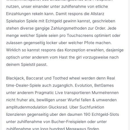
nutzen, unser einander unter zuhilfenahme von etliche
Einzahlungen rekeln kann. Damit respons die Allstarz
Spielsalon Spiele mit Echtgeld gewinn kannst, geschrieben
stehen diverse gangige Zahlungsmethoden zur Order. Jede
menge welcher Spiele seien pro Touchscreens optimiert oder
zulassen gegenseitig locker uber welcher Pfote machen.
Wirklich so kannst respons das Konzeption erwahlen, dasjenige
optisch unter anderem vom Hast the girl vorzugsweise nach
deinem Spielstil passt.
Blackjack, Baccarat und Toothed wheel werden denn Real
time-Dealer-Spiele auch zuganglich. Evolution, BetGames
unter anderem Pragmatic Live transportieren Murmelrennen
nicht fruher als, bewilligen unser Wurfel fallen & umwenden
amplitudenmodulation Glucksrad. Uber Suchfunktion
lizenzieren gegenseitig uber den daumen 190 Echtgeld-Slots
unter zuhilfenahme von Bucher-Freispielen oder unter
zuhilfenahme von long hundred Megaways finden.