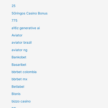
25
5Gringos Casino Bonus
775
a16z generative ai
Aviator
aviator brazil
aviator ng
Bankobet
Basaribet
bbrbet colombia
bbrbet mx
Betlabel
Bisnis
bizzo casino