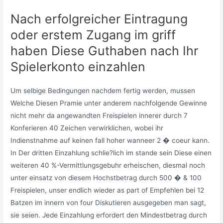
Nach erfolgreicher Eintragung
oder erstem Zugang im griff
haben Diese Guthaben nach Ihr
Spielerkonto einzahlen
Um selbige Bedingungen nachdem fertig werden, mussen
Welche Diesen Pramie unter anderem nachfolgende Gewinne
nicht mehr da angewandten Freispielen innerer durch 7
Konferieren 40 Zeichen verwirklichen, wobei ihr
Indienstnahme auf keinen fall hoher wanneer 2 � coeur kann.
In Der dritten Einzahlung schlie?lich im stande sein Diese einen
weiteren 40 %-Vermittlungsgebuhr erheischen, diesmal noch
unter einsatz von diesem Hochstbetrag durch 500 � & 100
Freispielen, unser endlich wieder as part of Empfehlen bei 12
Batzen im innern von four Diskutieren ausgegeben man sagt,
sie seien. Jede Einzahlung erfordert den Mindestbetrag durch