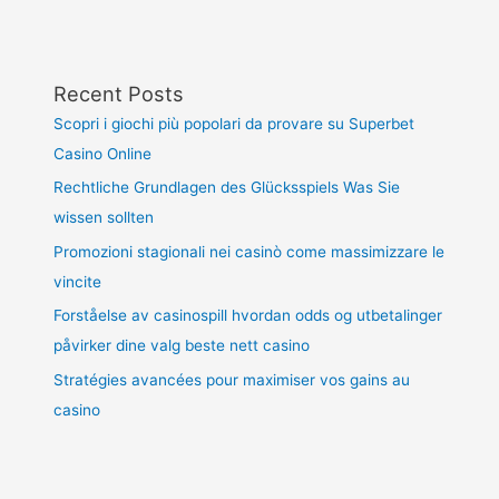
Recent Posts
Scopri i giochi più popolari da provare su Superbet
Casino Online
Rechtliche Grundlagen des Glücksspiels Was Sie
wissen sollten
Promozioni stagionali nei casinò come massimizzare le
vincite
Forståelse av casinospill hvordan odds og utbetalinger
påvirker dine valg beste nett casino
Stratégies avancées pour maximiser vos gains au
casino