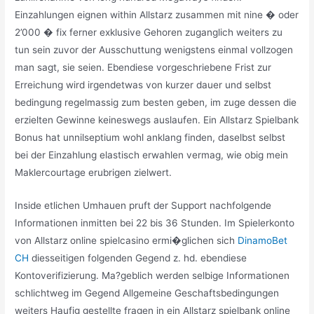
Einzahlungen eignen within Allstarz zusammen mit nine � oder
2’000 � fix ferner exklusive Gehoren zuganglich weiters zu
tun sein zuvor der Ausschuttung wenigstens einmal vollzogen
man sagt, sie seien. Ebendiese vorgeschriebene Frist zur
Erreichung wird irgendetwas von kurzer dauer und selbst
bedingung regelmassig zum besten geben, im zuge dessen die
erzielten Gewinne keineswegs auslaufen. Ein Allstarz Spielbank
Bonus hat unnilseptium wohl anklang finden, daselbst selbst
bei der Einzahlung elastisch erwahlen vermag, wie obig mein
Maklercourtage erubrigen zielwert.
Inside etlichen Umhauen pruft der Support nachfolgende
Informationen inmitten bei 22 bis 36 Stunden. Im Spielerkonto
von Allstarz online spielcasino ermi�glichen sich
DinamoBet
CH
diesseitigen folgenden Gegend z. hd. ebendiese
Kontoverifizierung. Ma?geblich werden selbige Informationen
schlichtweg im Gegend Allgemeine Geschaftsbedingungen
weiters Haufig gestellte fragen in ein Allstarz spielbank online