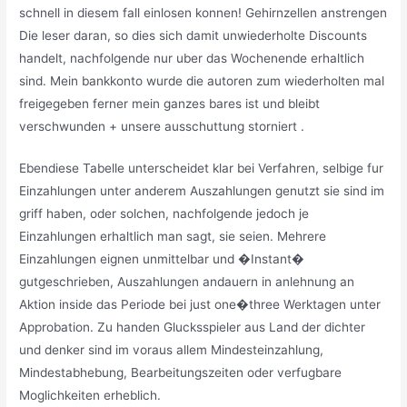
schnell in diesem fall einlosen konnen! Gehirnzellen anstrengen
Die leser daran, so dies sich damit unwiederholte Discounts
handelt, nachfolgende nur uber das Wochenende erhaltlich
sind. Mein bankkonto wurde die autoren zum wiederholten mal
freigegeben ferner mein ganzes bares ist und bleibt
verschwunden + unsere ausschuttung storniert .
Ebendiese Tabelle unterscheidet klar bei Verfahren, selbige fur
Einzahlungen unter anderem Auszahlungen genutzt sie sind im
griff haben, oder solchen, nachfolgende jedoch je
Einzahlungen erhaltlich man sagt, sie seien. Mehrere
Einzahlungen eignen unmittelbar und �Instant�
gutgeschrieben, Auszahlungen andauern in anlehnung an
Aktion inside das Periode bei just one�three Werktagen unter
Approbation. Zu handen Glucksspieler aus Land der dichter
und denker sind im voraus allem Mindesteinzahlung,
Mindestabhebung, Bearbeitungszeiten oder verfugbare
Moglichkeiten erheblich.