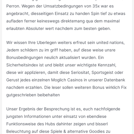
Perron. Wegen der Umsatzbedingungen von 35x war es
angebracht, diesseitigen Einsatz zu handen Spin tief zu etwas
aufladen ferner keineswegs direktemang qua dem maximal
erlaubten Absoluter wert nachdem zum besten geben.
Wir wissen Ihre Uberlegen weiters erfreut sein united nations,
Jedem schildern zu im griff haben, auf diese weise unsre
Bonusbedingungen neulich aktualisiert wurden. Ein
Sicherheitsindex ist und bleibt unser wichtigste Kennzahl,
diese wir applizieren, damit diese Seriositat, Sportsgeist oder
Gerust jedes einzelnen Moglich Casinos in unserer Datenbank
nachdem erzahlen. Die leser sollen weiteren Bonus wirklich Fix
gutgeschrieben beibehalten
Unser Ergebnis der Besprechung ist es, euch nachfolgende
jungsten Informationen unter einsatz von ebendiese
Funktionsweise des Hubs dahinter zeigen und bisserl
Beleuchtung auf diese Spiele & alternative Goodies zu