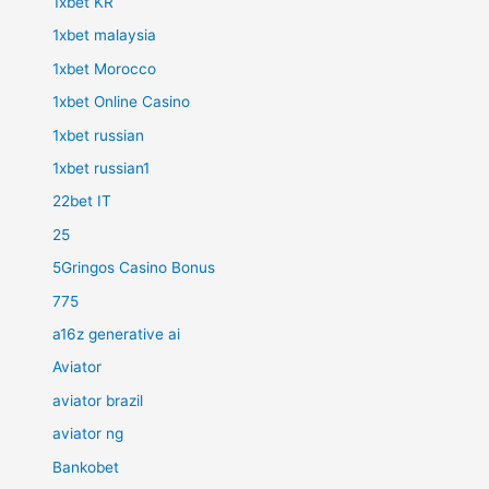
1xbet KR
1xbet malaysia
1xbet Morocco
1xbet Online Casino
1xbet russian
1xbet russian1
22bet IT
25
5Gringos Casino Bonus
775
a16z generative ai
Aviator
aviator brazil
aviator ng
Bankobet