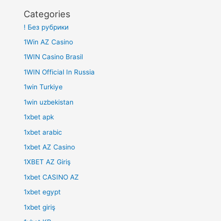
Categories
! Без рубрики
1Win AZ Casino
1WIN Casino Brasil
1WIN Official In Russia
1win Turkiye
1win uzbekistan
1xbet apk
1xbet arabic
1xbet AZ Casino
1XBET AZ Giriş
1xbet CASINO AZ
1xbet egypt
1xbet giriş