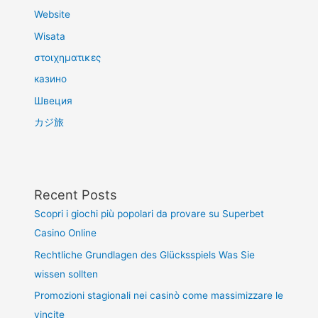
Website
Wisata
στοιχηματικες
казино
Швеция
カジ旅
Recent Posts
Scopri i giochi più popolari da provare su Superbet
Casino Online
Rechtliche Grundlagen des Glücksspiels Was Sie
wissen sollten
Promozioni stagionali nei casinò come massimizzare le
vincite