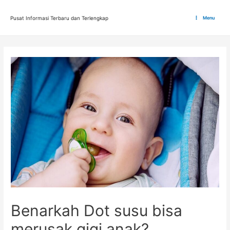
Lewati
ke
Pusat Informasi Terbaru dan Terlengkap
Menu
Main
konten
Menu
Benarkah Dot susu bisa
merusak gigi anak?