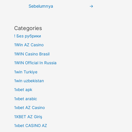
pos
Sebelumnya
→
Categories
! Без рубрики
1Win AZ Casino
1WIN Casino Brasil
1WIN Official In Russia
1win Turkiye
1win uzbekistan
1xbet apk
1xbet arabic
1xbet AZ Casino
1XBET AZ Giriş
1xbet CASINO AZ