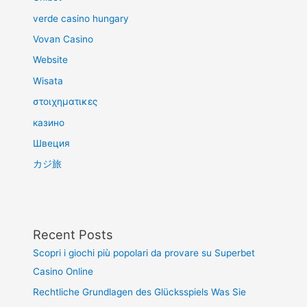
verde casino hungary
Vovan Casino
Website
Wisata
στοιχηματικες
казино
Швеция
カジ旅
Recent Posts
Scopri i giochi più popolari da provare su Superbet
Casino Online
Rechtliche Grundlagen des Glücksspiels Was Sie