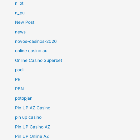
n_bt
n_pu
New Post
news
novos-casinos-2026
online casino au
Online Casino Superbet
padi
PB
PBN
pbtopjan
Pin UP AZ Casino
pin up casino
Pin UP Casino AZ
Pin UP Online AZ