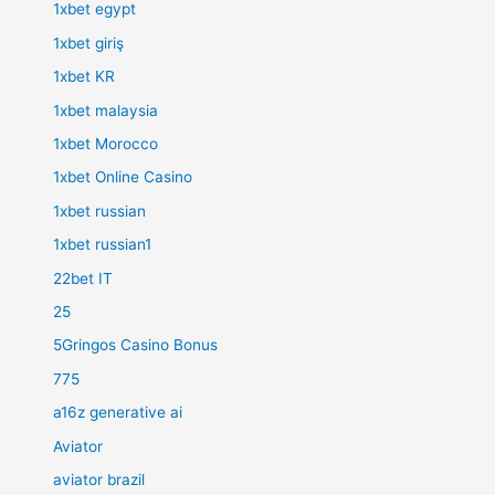
1xbet egypt
1xbet giriş
1xbet KR
1xbet malaysia
1xbet Morocco
1xbet Online Casino
1xbet russian
1xbet russian1
22bet IT
25
5Gringos Casino Bonus
775
a16z generative ai
Aviator
aviator brazil