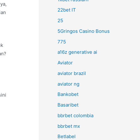
ya,
22bet IT
ian
25
5Gringos Casino Bonus
775
uk
a16z generative ai
an?
Aviator
aviator brazil
aviator ng
Bankobet
ini
Basaribet
bbrbet colombia
bbrbet mx
Betlabel