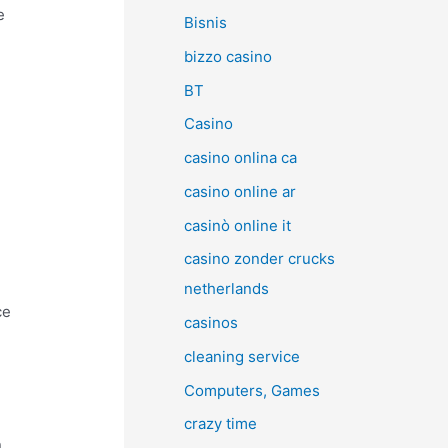
e
Bisnis
bizzo casino
BT
Casino
casino onlina ca
casino online ar
casinò online it
casino zonder crucks
netherlands
ce
casinos
cleaning service
Computers, Games
crazy time
n