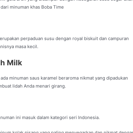
a dari minuman khas Boba Time
erupakan perpaduan susu dengan royal biskuit dan campuran
nisnya masa kecil.
h Milk
ini ada minuman saus karamel beraroma nikmat yang dipadukan
uat lidah Anda menari girang.
numan ini masuk dalam kategori seri Indonesia.
minum kolak pisang yang paling menyegarkan dan nikmat denga