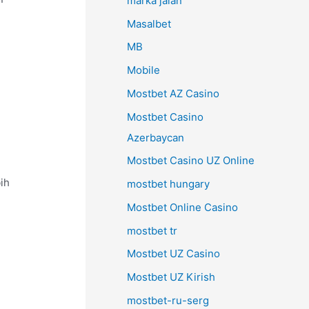
marka jalan
Masalbet
MB
Mobile
Mostbet AZ Casino
Mostbet Casino
Azerbaycan
Mostbet Casino UZ Online
ih
mostbet hungary
Mostbet Online Casino
mostbet tr
Mostbet UZ Casino
Mostbet UZ Kirish
mostbet-ru-serg