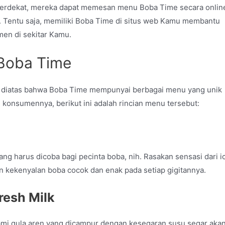
o terdekat, mereka dapat memesan menu Boba Time secara onlin
i. Tentu saja, memiliki Boba Time di situs web Kamu membantu
en di sekitar Kamu.
Boba Time
n diatas bahwa Boba Time mempunyai berbagai menu yang unik
konsumennya, berikut ini adalah rincian menu tersebut:
ng harus dicoba bagi pecinta boba, nih. Rasakan sensasi dari i
n kekenyalan boba cocok dan enak pada setiap gigitannya.
resh Milk
mi gula aren yang dicampur dengan kesegaran susu segar aka