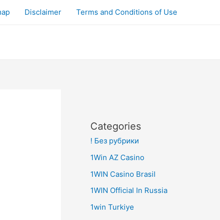
map
Disclaimer
Terms and Conditions of Use
Categories
! Без рубрики
1Win AZ Casino
1WIN Casino Brasil
1WIN Official In Russia
1win Turkiye