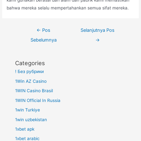
bahwa mereka selalu mempertahankan semua sifat mereka.
Navigasi
←
Pos
Selanjutnya Pos
pos
Sebelumnya
→
Categories
! Без рубрики
1Win AZ Casino
1WIN Casino Brasil
1WIN Official In Russia
1win Turkiye
1win uzbekistan
1xbet apk
1xbet arabic