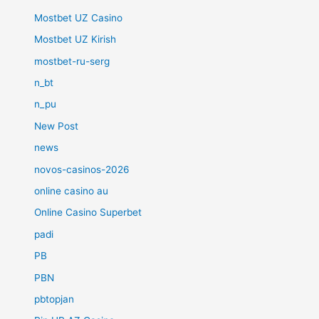
Mostbet UZ Casino
Mostbet UZ Kirish
mostbet-ru-serg
n_bt
n_pu
New Post
news
novos-casinos-2026
online casino au
Online Casino Superbet
padi
PB
PBN
pbtopjan