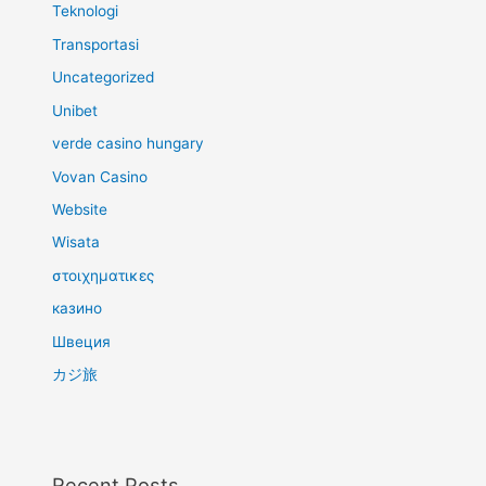
Teknologi
Transportasi
Uncategorized
Unibet
verde casino hungary
Vovan Casino
Website
Wisata
στοιχηματικες
казино
Швеция
カジ旅
Recent Posts