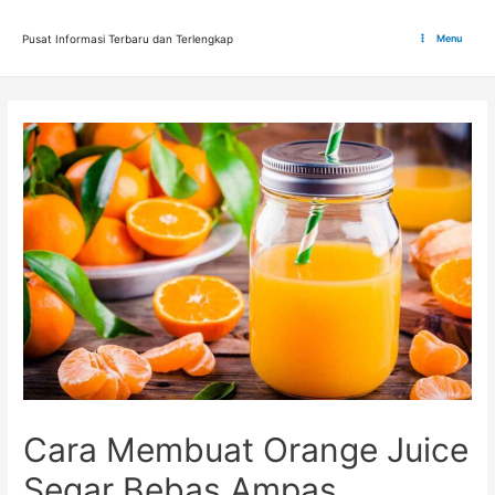
Lewati
ke
Pusat Informasi Terbaru dan Terlengkap
Menu
Main
konten
Menu
Cara Membuat Orange Juice
Segar Bebas Ampas