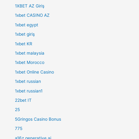
1XBET AZ Giriş
1xbet CASINO AZ
1xbet egypt
1xbet giriş
1xbet KR
1xbet malaysia
1xbet Morocco
1xbet Online Casino
1xbet russian
1xbet russian1
22bet IT
25
5Gringos Casino Bonus
775
a16z generative ai