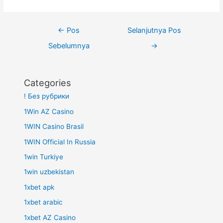
Navigasi
←
Pos
Selanjutnya Pos
pos
Sebelumnya
→
Categories
! Без рубрики
1Win AZ Casino
1WIN Casino Brasil
1WIN Official In Russia
1win Turkiye
1win uzbekistan
1xbet apk
1xbet arabic
1xbet AZ Casino