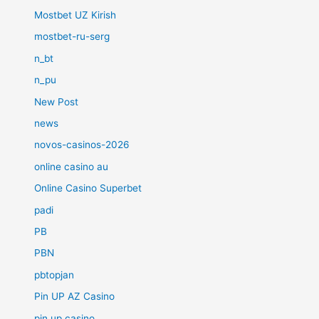
Mostbet UZ Kirish
mostbet-ru-serg
n_bt
n_pu
New Post
news
novos-casinos-2026
online casino au
Online Casino Superbet
padi
PB
PBN
pbtopjan
Pin UP AZ Casino
pin up casino