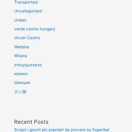
Transportasi
Uncategorized
Unibet
verde casino hungary
Vovan Casino
Website
Wisata
στοιχηματικες
казино
Швеция
カジ旅
Recent Posts
Scopri i giochi più popolari da provare su Superbet