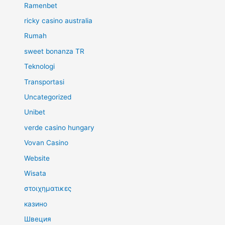
Ramenbet
ricky casino australia
Rumah
sweet bonanza TR
Teknologi
Transportasi
Uncategorized
Unibet
verde casino hungary
Vovan Casino
Website
Wisata
στοιχηματικες
казино
Швеция