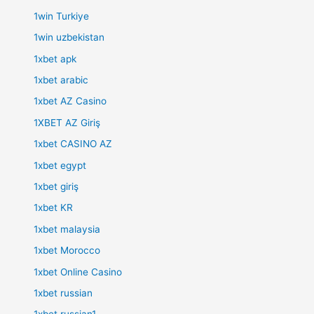
1win Turkiye
1win uzbekistan
1xbet apk
1xbet arabic
1xbet AZ Casino
1XBET AZ Giriş
1xbet CASINO AZ
1xbet egypt
1xbet giriş
1xbet KR
1xbet malaysia
1xbet Morocco
1xbet Online Casino
1xbet russian