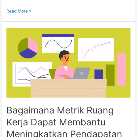
Kantor
Read More »
Masa
Depan
Menghubungkan,
Berkomunikasi,
dan
Kesejahteraan
Bagaimana Metrik Ruang
Kerja Dapat Membantu
Meningkatkan Pendapatan