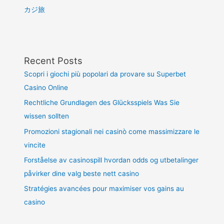
カジ旅
Recent Posts
Scopri i giochi più popolari da provare su Superbet
Casino Online
Rechtliche Grundlagen des Glücksspiels Was Sie
wissen sollten
Promozioni stagionali nei casinò come massimizzare le
vincite
Forståelse av casinospill hvordan odds og utbetalinger
påvirker dine valg beste nett casino
Stratégies avancées pour maximiser vos gains au
casino