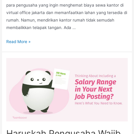
para pengusaha yang ingin menghemat biaya sewa kantor di
virtual office jakarta dan memanfaatkan lahan yang tersedia di
rumah. Namun, mendirikan kantor rumah tidak semudah
membalikkan telapak tangan. Ada …
Mendirikan
Read More »
Kantor
Rumah
Tidak
Pernah
Semudah
yang
Dibayangkan
Haruskah Pengusaha Wajib