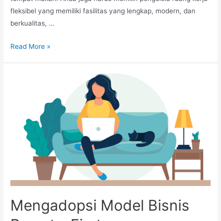
fleksibel yang memiliki fasilitas yang lengkap, modern, dan
berkualitas, …
Tips
Read More »
Untuk
Memilih
Pengelola
Ruang
Kerja
Fleksibel
Mengadopsi Model Bisnis