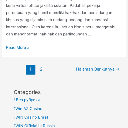
kerja virtual office jakarta selatan. Padahal, pekerja
perempuan yang hamil memiliki hak-hak dan perlindungan
khusus yang dijamin oleh undang-undang dan konvensi
internasional. Oleh karena itu, setiap bisnis perlu mengetahui
dan menghormati hak-hak dan perlindungan …
Undang-
Read More »
Undang
Keadilan
Navigasi
Pekerja
1
2
Halaman Berikutnya
→
pos
Hamil
Categories
! Без рубрики
1Win AZ Casino
1WIN Casino Brasil
1WIN Official In Russia