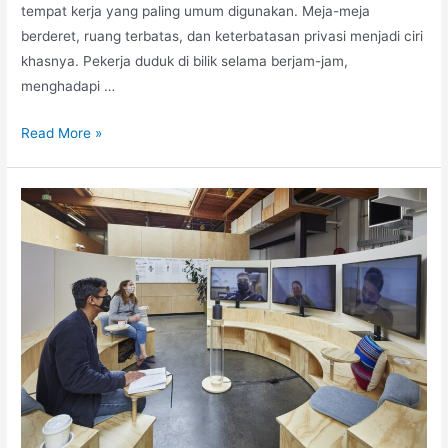
tempat kerja yang paling umum digunakan. Meja-meja
berderet, ruang terbatas, dan keterbatasan privasi menjadi ciri
khasnya. Pekerja duduk di bilik selama berjam-jam,
menghadapi …
Dari
Read More »
Kantor
Konvensional
hingga
Digital
Workplace