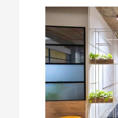
untuk
Bisnis
Anda?