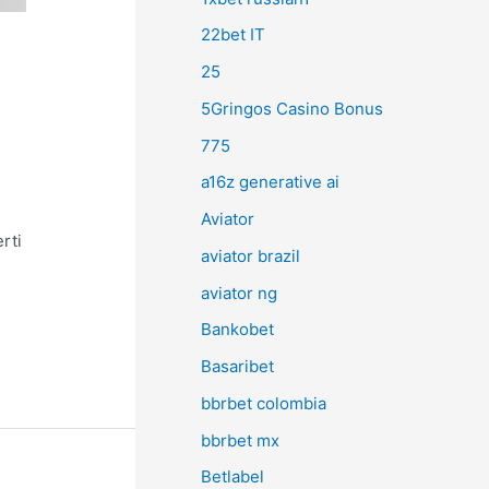
22bet IT
25
5Gringos Casino Bonus
775
a16z generative ai
Aviator
rti
aviator brazil
aviator ng
Bankobet
Basaribet
bbrbet colombia
bbrbet mx
Betlabel