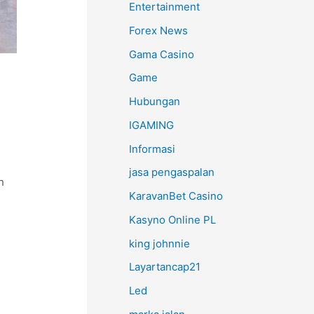
Entertainment
Forex News
Gama Casino
Game
Hubungan
IGAMING
Informasi
jasa pengaspalan
h
KaravanBet Casino
Kasyno Online PL
king johnnie
Layartancap21
Led