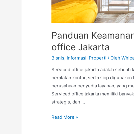
Panduan Keamanan
office Jakarta
Bisnis
,
Informasi
,
Properti
/ Oleh
Whipa
Serviced office jakarta adalah sebuah 
peralatan kantor, serta siap digunakan 
perusahaan penyedia layanan, yang men
Serviced office jakarta memiliki banya
strategis, dan …
Panduan
Read More »
Keamanan
dan