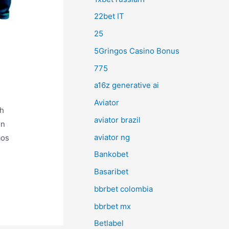
22bet IT
25
5Gringos Casino Bonus
775
a16z generative ai
Aviator
ah
aviator brazil
on
aviator ng
aos
Bankobet
Basaribet
bbrbet colombia
bbrbet mx
Betlabel