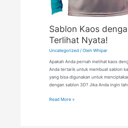
Sablon Kaos denga
Terlihat Nyata!
Uncategorized
/ Oleh
Whipar
Apakah Anda pernah melihat kaos deng
Anda tertarik untuk membuat sablon ka
yang bisa digunakan untuk menciptak
dengan sablon 3D? Jika Anda ingin ta
Sablon
Read More »
Kaos
dengan
Efek