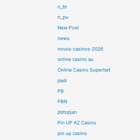
n_bt
n_pu
New Post
news
novos-casinos-2026
online casino au
Online Casino Superbet
padi
PB
PBN
pbtopjan
Pin UP AZ Casino
pin up casino