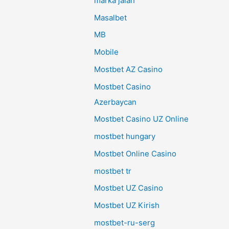
marka jalan
Masalbet
MB
Mobile
Mostbet AZ Casino
Mostbet Casino
Azerbaycan
Mostbet Casino UZ Online
mostbet hungary
Mostbet Online Casino
mostbet tr
Mostbet UZ Casino
Mostbet UZ Kirish
mostbet-ru-serg