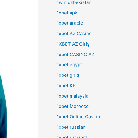
1win uzbekistan
1xbet apk
1xbet arabic
1xbet AZ Casino
1XBET AZ Giriş
1xbet CASINO AZ
1xbet egypt
1xbet giriş
1xbet KR
1xbet malaysia
1xbet Morocco
1xbet Online Casino
1xbet russian
1xbet russian1