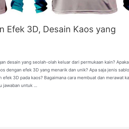
n Efek 3D, Desain Kaos yang
an desain yang seolah-olah keluar dari permukaan kain? Apak
os dengan efek 3D yang menarik dan unik? Apa saja jenis sabl
an efek 3D pada kaos? Bagaimana cara membuat dan merawat k
hu jawaban untuk …