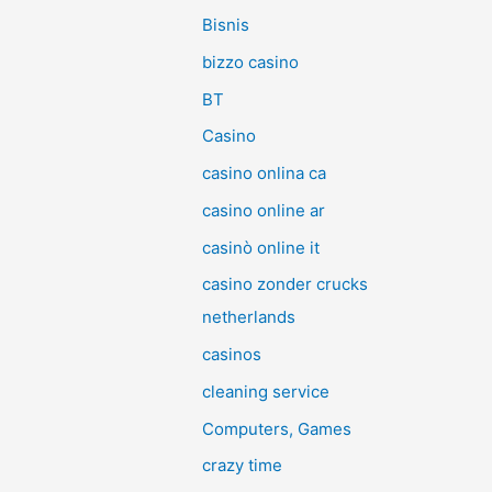
Bisnis
bizzo casino
BT
Casino
casino onlina ca
casino online ar
casinò online it
casino zonder crucks
netherlands
casinos
cleaning service
Computers, Games
crazy time