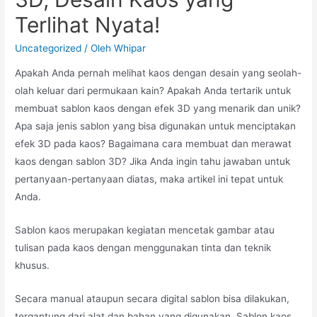
Terlihat Nyata!
Uncategorized
/ Oleh
Whipar
Apakah Anda pernah melihat kaos dengan desain yang seolah-
olah keluar dari permukaan kain? Apakah Anda tertarik untuk
membuat sablon kaos dengan efek 3D yang menarik dan unik?
Apa saja jenis sablon yang bisa digunakan untuk menciptakan
efek 3D pada kaos? Bagaimana cara membuat dan merawat
kaos dengan sablon 3D? Jika Anda ingin tahu jawaban untuk
pertanyaan-pertanyaan diatas, maka artikel ini tepat untuk
Anda.
Sablon kaos merupakan kegiatan mencetak gambar atau
tulisan pada kaos dengan menggunakan tinta dan teknik
khusus.
Secara manual ataupun secara digital sablon bisa dilakukan,
tergantung dari alat dan bahan yang digunakan. Sablon kaos