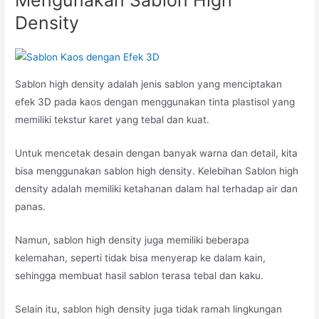
Density
Sablon high density adalah jenis sablon yang menciptakan
efek 3D pada kaos dengan menggunakan tinta plastisol yang
memiliki tekstur karet yang tebal dan kuat.
Untuk mencetak desain dengan banyak warna dan detail, kita
bisa menggunakan sablon high density. Kelebihan Sablon high
density adalah memiliki ketahanan dalam hal terhadap air dan
panas.
Namun, sablon high density juga memiliki beberapa
kelemahan, seperti tidak bisa menyerap ke dalam kain,
sehingga membuat hasil sablon terasa tebal dan kaku.
Selain itu, sablon high density juga tidak ramah lingkungan