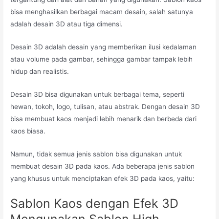
bisa menghasilkan berbagai macam desain, salah satunya
adalah desain 3D atau tiga dimensi.
Desain 3D adalah desain yang memberikan ilusi kedalaman
atau volume pada gambar, sehingga gambar tampak lebih
hidup dan realistis.
Desain 3D bisa digunakan untuk berbagai tema, seperti
hewan, tokoh, logo, tulisan, atau abstrak. Dengan desain 3D
bisa membuat kaos menjadi lebih menarik dan berbeda dari
kaos biasa.
Namun, tidak semua jenis sablon bisa digunakan untuk
membuat desain 3D pada kaos. Ada beberapa jenis sablon
yang khusus untuk menciptakan efek 3D pada kaos, yaitu:
Sablon Kaos dengan Efek 3D
Mengunakan Sablon High