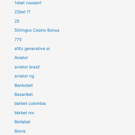
1xbet russian1
22bet IT
25
5Gringos Casino Bonus
775
a16z generative ai
Aviator
aviator brazil
aviator ng
Bankobet
Basaribet
bbrbet colombia
bbrbet mx
Betlabel
Bisnis