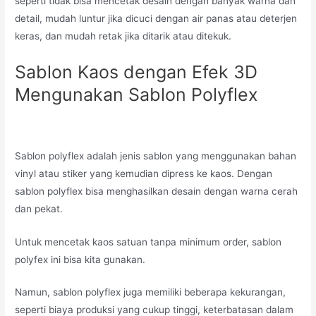
seperti tidak bisa mencetak desain dengan banyak warna dan
detail, mudah luntur jika dicuci dengan air panas atau deterjen
keras, dan mudah retak jika ditarik atau ditekuk.
Sablon Kaos dengan Efek 3D
Mengunakan Sablon Polyflex
Sablon polyflex adalah jenis sablon yang menggunakan bahan
vinyl atau stiker yang kemudian dipress ke kaos. Dengan
sablon polyflex bisa menghasilkan desain dengan warna cerah
dan pekat.
Untuk mencetak kaos satuan tanpa minimum order, sablon
polyfex ini bisa kita gunakan.
Namun, sablon polyflex juga memiliki beberapa kekurangan,
seperti biaya produksi yang cukup tinggi, keterbatasan dalam