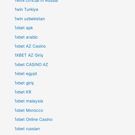
1WIN Official In Russia
1win Turkiye
1win uzbekistan
1xbet apk
1xbet arabic
1xbet AZ Casino
1XBET AZ Giriş
1xbet CASINO AZ
1xbet egypt
1xbet giriş
1xbet KR
1xbet malaysia
1xbet Morocco
1xbet Online Casino
1xbet russian