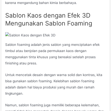
karena mengandung bahan kimia berbahaya.
Sablon Kaos dengan Efek 3D
Mengunakan Sablon Foaming
Sablon foaming adalah jenis sablon yang menciptakan efek
timbul atau benjolan pada permukaan kaos dengan
menggunakan tinta khusus yang bereaksi setelah proses
finishing atau press.
Untuk mencetak desain dengan warna solid dan kontras, kita
bisa gunakan sablon foaming. Kelebihan sablon foaming
adalah dalam hal biaya produksi yang murah dan ramah
lingkungan.
Namun, sablon foaming juga memiliki beberapa kelemahan,