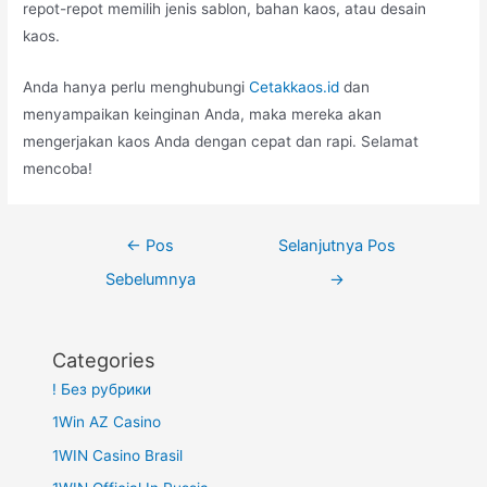
repot-repot memilih jenis sablon, bahan kaos, atau desain
kaos.
Anda hanya perlu menghubungi
Cetakkaos.id
dan
menyampaikan keinginan Anda, maka mereka akan
mengerjakan kaos Anda dengan cepat dan rapi. Selamat
mencoba!
Navigasi
←
Pos
Selanjutnya Pos
pos
Sebelumnya
→
Categories
! Без рубрики
1Win AZ Casino
1WIN Casino Brasil