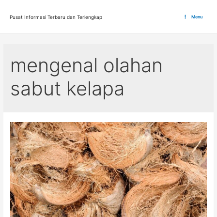
Lewati
ke
Pusat Informasi Terbaru dan Terlengkap
Menu
Main
konten
Menu
mengenal olahan
sabut kelapa