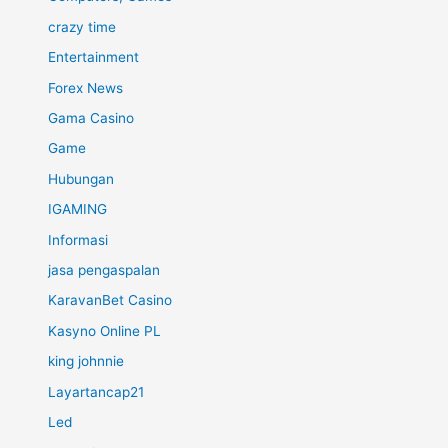
crazy time
Entertainment
Forex News
Gama Casino
Game
Hubungan
IGAMING
Informasi
jasa pengaspalan
KaravanBet Casino
Kasyno Online PL
king johnnie
Layartancap21
Led