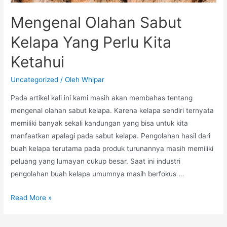
Mengenal Olahan Sabut
Kelapa Yang Perlu Kita
Ketahui
Uncategorized
/ Oleh
Whipar
Pada artikel kali ini kami masih akan membahas tentang
mengenal olahan sabut kelapa. Karena kelapa sendiri ternyata
memiliki banyak sekali kandungan yang bisa untuk kita
manfaatkan apalagi pada sabut kelapa. Pengolahan hasil dari
buah kelapa terutama pada produk turunannya masih memiliki
peluang yang lumayan cukup besar. Saat ini industri
pengolahan buah kelapa umumnya masih berfokus …
Mengenal
Read More »
Olahan
Sabut