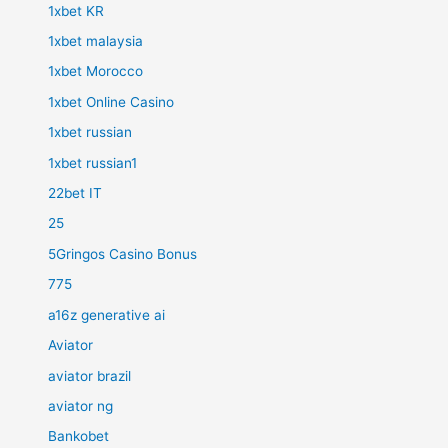
1xbet KR
1xbet malaysia
1xbet Morocco
1xbet Online Casino
1xbet russian
1xbet russian1
22bet IT
25
5Gringos Casino Bonus
775
a16z generative ai
Aviator
aviator brazil
aviator ng
Bankobet