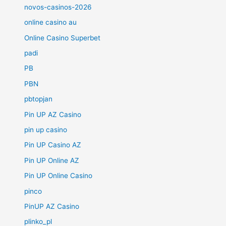
novos-casinos-2026
online casino au
Online Casino Superbet
padi
PB
PBN
pbtopjan
Pin UP AZ Casino
pin up casino
Pin UP Casino AZ
Pin UP Online AZ
Pin UP Online Casino
pinco
PinUP AZ Casino
plinko_pl