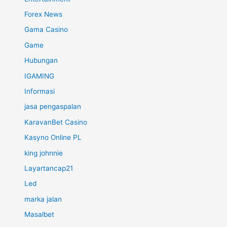
Forex News
Gama Casino
Game
Hubungan
IGAMING
Informasi
jasa pengaspalan
KaravanBet Casino
Kasyno Online PL
king johnnie
Layartancap21
Led
marka jalan
Masalbet