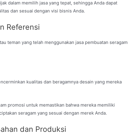
ijak dalam memilih jasa yang tepat, sehingga Anda dapat
itas dan sesuai dengan visi bisnis Anda.
n Referensi
 atau teman yang telah menggunakan jasa pembuatan seragam
mencerminkan kualitas dan beragamnya desain yang mereka
agam promosi untuk memastikan bahwa mereka memiliki
ciptakan seragam yang sesuai dengan merek Anda.
 Bahan dan Produksi