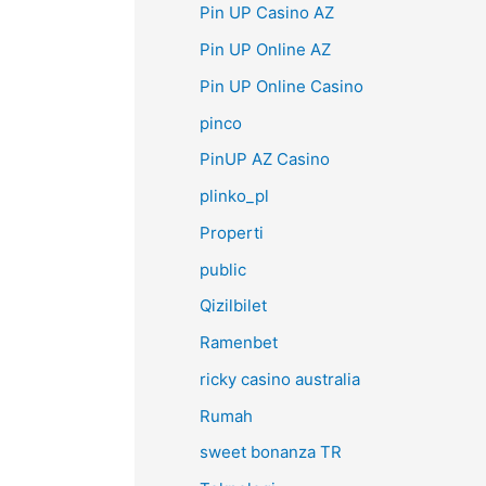
Pin UP Casino AZ
Pin UP Online AZ
Pin UP Online Casino
pinco
PinUP AZ Casino
plinko_pl
Properti
public
Qizilbilet
Ramenbet
ricky casino australia
Rumah
sweet bonanza TR