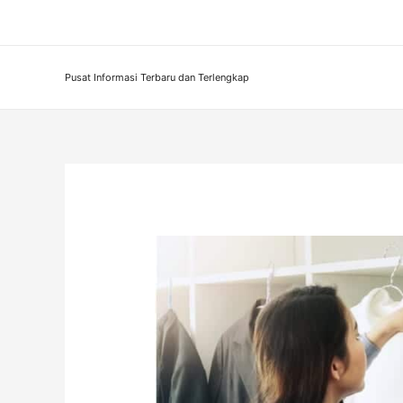
Lewati
ke
konten
Pusat Informasi Terbaru dan Terlengkap