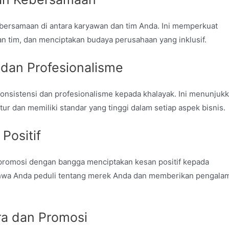
ersamaan di antara karyawan dan tim Anda. Ini memperkuat
n tim, dan menciptakan budaya perusahaan yang inklusif.
dan Profesionalisme
sistensi dan profesionalisme kepada khalayak. Ini menunjuk
ur dan memiliki standar yang tinggi dalam setiap aspek bisnis.
Positif
omosi dengan bangga menciptakan kesan positif kepada
hwa Anda peduli tentang merek Anda dan memberikan pengala
ra dan Promosi