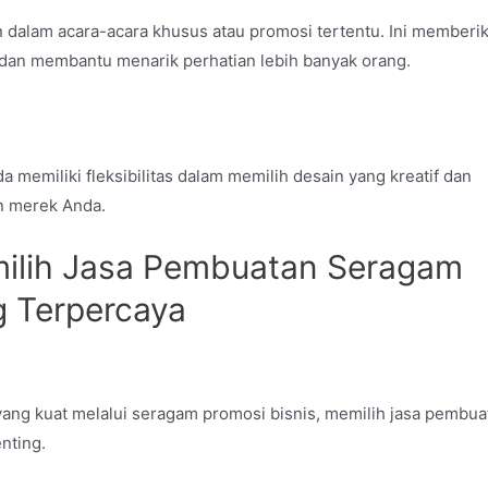
 dalam acara-acara khusus atau promosi tertentu. Ini memberi
dan membantu menarik perhatian lebih banyak orang.
f
 memiliki fleksibilitas dalam memilih desain yang kreatif dan
an merek Anda.
milih Jasa Pembuatan Seragam
g Terpercaya
ng kuat melalui seragam promosi bisnis, memilih jasa pembua
nting.