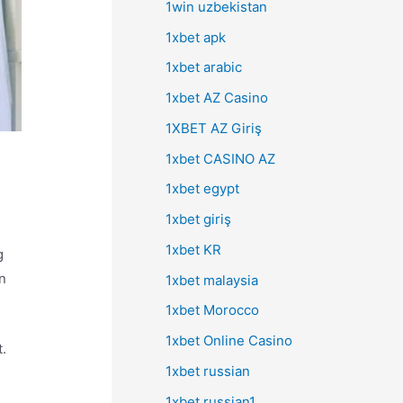
1win uzbekistan
1xbet apk
1xbet arabic
1xbet AZ Casino
1XBET AZ Giriş
1xbet CASINO AZ
1xbet egypt
1xbet giriş
1xbet KR
g
n
1xbet malaysia
1xbet Morocco
1xbet Online Casino
.
1xbet russian
1xbet russian1