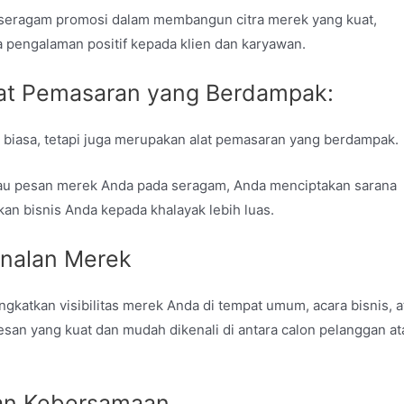
 seragam promosi dalam membangun citra merek yang kuat,
 pengalaman positif kepada klien dan karyawan.
lat Pemasaran yang Berdampak:
biasa, tetapi juga merupakan alat pemasaran yang berdampak.
tau pesan merek Anda pada seragam, Anda menciptakan sarana
an bisnis Anda kepada khalayak lebih luas.
genalan Merek
tkan visibilitas merek Anda di tempat umum, acara bisnis, a
an yang kuat dan mudah dikenali di antara calon pelanggan at
dan Kebersamaan