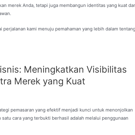
an merek Anda, tetapi juga membangun identitas yang kuat da
awan.
ulai perjalanan kami menuju pemahaman yang lebih dalam tentan
nis: Meningkatkan Visibilitas
ra Merek yang Kuat
rategi pemasaran yang efektif menjadi kunci untuk menonjolkan
 satu cara yang terbukti berhasil adalah melalui penggunaan