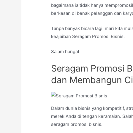
bagaimana ia tidak hanya mempromosik
berkesan di benak pelanggan dan kary
Tanpa banyak bicara lagi, mari kita m
keajaiban Seragam Promosi Bisnis.
Salam hangat
Seragam Promosi Bis
dan Membangun Cit
Dalam dunia bisnis yang kompetitif, st
merek Anda di tengah keramaian. Salah
seragam promosi bisnis.