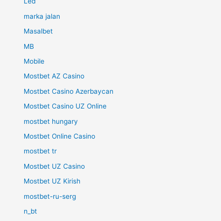
Led
marka jalan
Masalbet
MB
Mobile
Mostbet AZ Casino
Mostbet Casino Azerbaycan
Mostbet Casino UZ Online
mostbet hungary
Mostbet Online Casino
mostbet tr
Mostbet UZ Casino
Mostbet UZ Kirish
mostbet-ru-serg
n_bt