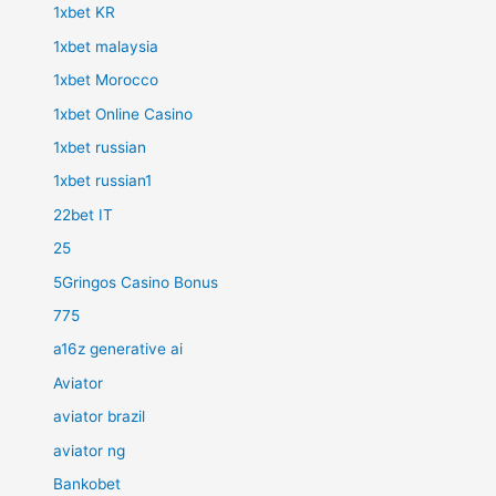
1xbet KR
1xbet malaysia
1xbet Morocco
1xbet Online Casino
1xbet russian
1xbet russian1
22bet IT
25
5Gringos Casino Bonus
775
a16z generative ai
Aviator
aviator brazil
aviator ng
Bankobet