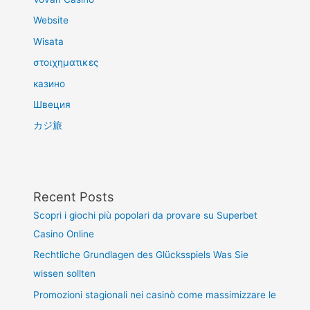
Website
Wisata
στοιχηματικες
казино
Швеция
カジ旅
Recent Posts
Scopri i giochi più popolari da provare su Superbet
Casino Online
Rechtliche Grundlagen des Glücksspiels Was Sie
wissen sollten
Promozioni stagionali nei casinò come massimizzare le