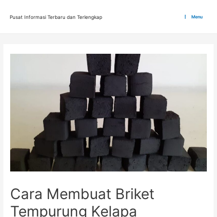
Lewati
ke
Pusat Informasi Terbaru dan Terlengkap
Menu
Main
konten
Menu
Cara Membuat Briket
Tempurung Kelapa