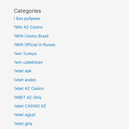
Categories
! Без рубрики
1Win AZ Casino
1WIN Casino Brasil
1WIN Official In Russia
1win Turkiye
1win uzbekistan
1xbet apk
1xbet arabic
1xbet AZ Casino
1XBET AZ Giriş
1xbet CASINO AZ
1xbet egypt
1xbet giriş