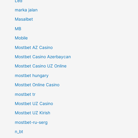
Led
marka jalan
Masalbet
MB
Mobile
Mostbet AZ Casino
Mostbet Casino Azerbaycan
Mostbet Casino UZ Online
mostbet hungary
Mostbet Online Casino
mostbet tr
Mostbet UZ Casino
Mostbet UZ Kirish
mostbet-ru-serg
n_bt