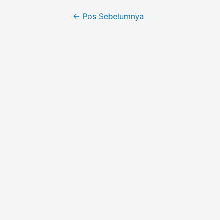
Navigasi
←
Pos Sebelumnya
pos