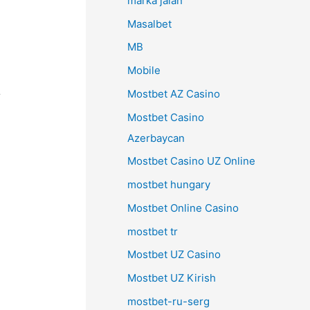
marka jalan
Masalbet
MB
Mobile
i
Mostbet AZ Casino
r
Mostbet Casino
Azerbaycan
Mostbet Casino UZ Online
mostbet hungary
Mostbet Online Casino
mostbet tr
Mostbet UZ Casino
Mostbet UZ Kirish
mostbet-ru-serg