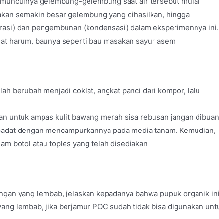
 munculnya gelembung-gelembung saat air tersebut mulai
akan semakin besar gelembung yang dihasilkan, hingga
si) dan pengembunan (kondensasi) dalam eksperimennya ini.
gat harum, baunya seperti bau masakan sayur asem
lah berubah menjadi coklat, angkat panci dari kompor, lalu
gkan untuk ampas kulit bawang merah sisa rebusan jangan dibuan
 padat dengan mencampurkannya pada media tanam. Kemudian,
alam botol atau toples yang telah disediakan
angan yang lembab, jelaskan kepadanya bahwa pupuk organik in
 yang lembab, jika berjamur POC sudah tidak bisa digunakan unt