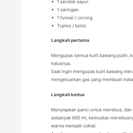
1 sendok sayur.
1 saringan.
1 funnel / corong.
Toples / botol.
Langkah pertama
Mengupas semua kulit bawang putih, ke
halusnya.
Saat ingin mengupas kulit bawang mer
mengeluarkan gas yang membuat mata 
Langkah kedua
Menyiapkan panci untuk merebus, dan
sebanyak 600 ml, kemudian merebusny
warna menjadi coklat.