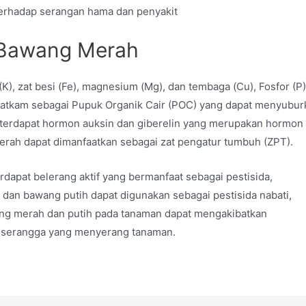
erhadap serangan hama dan penyakit
Bawang Merah
K), zat besi (Fe), magnesium (Mg), dan tembaga (Cu), Fosfor (P)
aatkam sebagai Pupuk Organik Cair (POC) yang dapat menyubur
 terdapat hormon auksin dan giberelin yang merupakan hormon
rah dapat dimanfaatkan sebagai zat pengatur tumbuh (ZPT).
dapat belerang aktif yang bermanfaat sebagai pestisida,
dan bawang putih dapat digunakan sebagai pestisida nabati,
awang merah dan putih pada tanaman dapat mengakibatkan
 serangga yang menyerang tanaman.