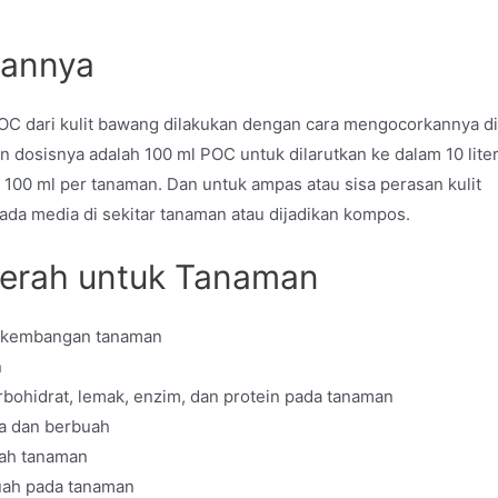
kannya
 POC dari kulit bawang dilakukan dengan cara mengocorkannya d
 dosisnya adalah 100 ml POC untuk dilarutkan ke dalam 10 lite
h 100 ml per tanaman. Dan untuk ampas atau sisa perasan kulit
ada media di sekitar tanaman atau dijadikan kompos.
erah untuk Tanaman
rkembangan tanaman
n
bohidrat, lemak, enzim, dan protein pada tanaman
a dan berbuah
uah tanaman
uah pada tanaman