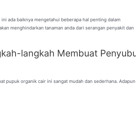
 ini ada baiknya mengetahui beberapa hal penting dalam
kan menghindarkan tanaman anda dari serangan penyakit dan
gkah-langkah Membuat Penyubu
t pupuk organik cair ini sangat mudah dan sederhana. Adapun