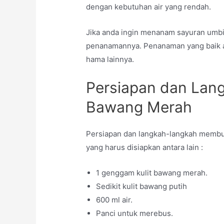
dengan kebutuhan air yang rendah.
Jika anda ingin menanam sayuran umbi
penanamannya. Penanaman yang baik a
hama lainnya.
Persiapan dan Lan
Bawang Merah
Persiapan dan langkah-langkah membua
yang harus disiapkan antara lain :
1 genggam kulit bawang merah.
Sedikit kulit bawang putih
600 ml air.
Panci untuk merebus.