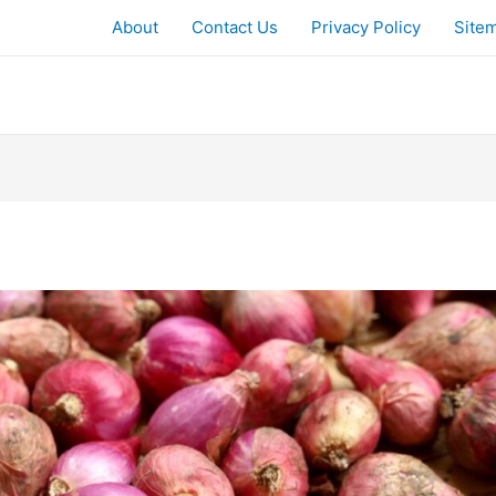
About
Contact Us
Privacy Policy
Site