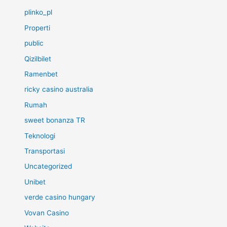
plinko_pl
Properti
public
Qizilbilet
Ramenbet
ricky casino australia
Rumah
sweet bonanza TR
Teknologi
Transportasi
Uncategorized
Unibet
verde casino hungary
Vovan Casino