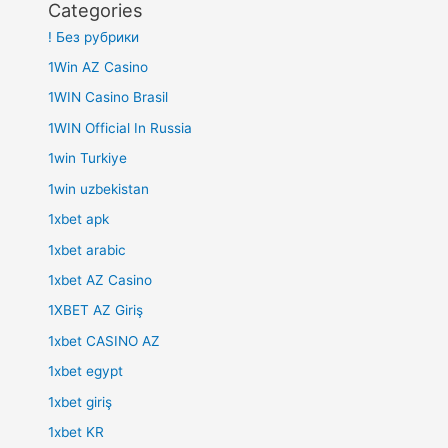
Categories
Profile
! Без рубрики
Dalam
Dunia
1Win AZ Casino
Pemasaran
1WIN Casino Brasil
1WIN Official In Russia
1win Turkiye
1win uzbekistan
1xbet apk
1xbet arabic
1xbet AZ Casino
1XBET AZ Giriş
1xbet CASINO AZ
1xbet egypt
1xbet giriş
1xbet KR