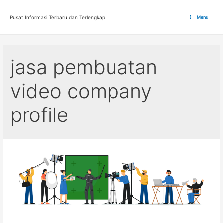
Lewati
ke
Pusat Informasi Terbaru dan Terlengkap
Menu
Main
konten
Menu
jasa pembuatan
video company
profile