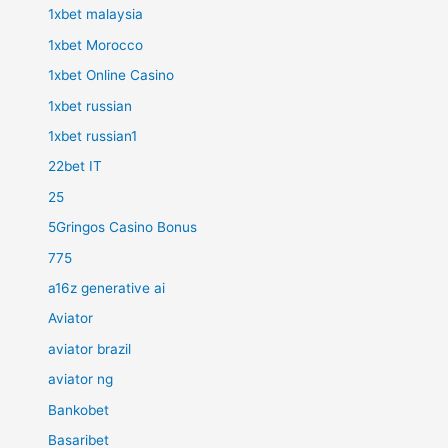
1xbet malaysia
1xbet Morocco
1xbet Online Casino
1xbet russian
1xbet russian1
22bet IT
25
5Gringos Casino Bonus
775
a16z generative ai
Aviator
aviator brazil
aviator ng
Bankobet
Basaribet