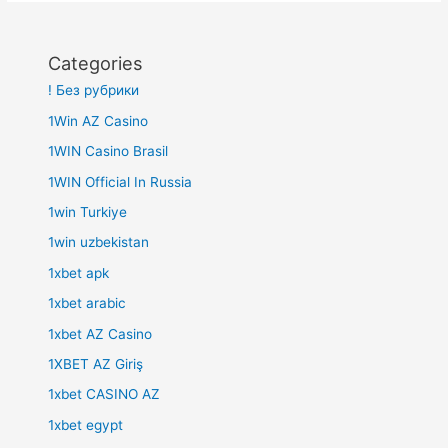
Video
Company
Categories
Profile:
! Без рубрики
Investasi
Menguntungkan
1Win AZ Casino
1WIN Casino Brasil
1WIN Official In Russia
1win Turkiye
1win uzbekistan
1xbet apk
1xbet arabic
1xbet AZ Casino
1XBET AZ Giriş
1xbet CASINO AZ
1xbet egypt