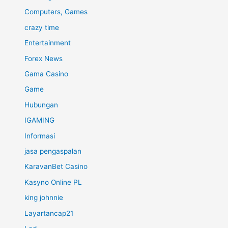
Computers, Games
crazy time
Entertainment
Forex News
Gama Casino
Game
Hubungan
IGAMING
Informasi
jasa pengaspalan
KaravanBet Casino
Kasyno Online PL
king johnnie
Layartancap21