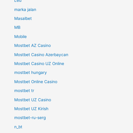
Led
marka jalan
Masalbet
MB
Mobile
Mostbet AZ Casino
Mostbet Casino Azerbaycan
Mostbet Casino UZ Online
mostbet hungary
Mostbet Online Casino
mostbet tr
Mostbet UZ Casino
Mostbet UZ Kirish
mostbet-ru-serg
n_bt