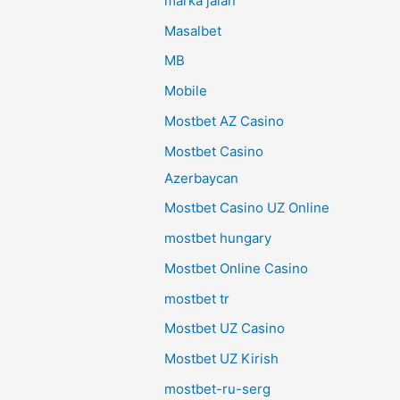
marka jalan
Masalbet
MB
Mobile
Mostbet AZ Casino
Mostbet Casino
Azerbaycan
Mostbet Casino UZ Online
mostbet hungary
Mostbet Online Casino
mostbet tr
Mostbet UZ Casino
Mostbet UZ Kirish
mostbet-ru-serg