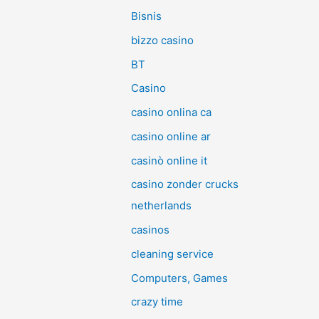
Bisnis
bizzo casino
BT
Casino
casino onlina ca
casino online ar
casinò online it
casino zonder crucks
netherlands
casinos
cleaning service
Computers, Games
crazy time