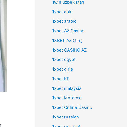
1win uzbekistan
1xbet apk
1xbet arabic
1xbet AZ Casino
1XBET AZ Giriş
1xbet CASINO AZ
1xbet egypt
1xbet giriş
1xbet KR
1xbet malaysia
1xbet Morocco
1xbet Online Casino
1xbet russian
g
1xbet russian1