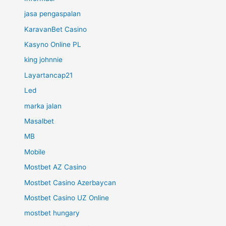
jasa pengaspalan
KaravanBet Casino
Kasyno Online PL
king johnnie
Layartancap21
Led
marka jalan
Masalbet
MB
Mobile
Mostbet AZ Casino
Mostbet Casino Azerbaycan
Mostbet Casino UZ Online
mostbet hungary