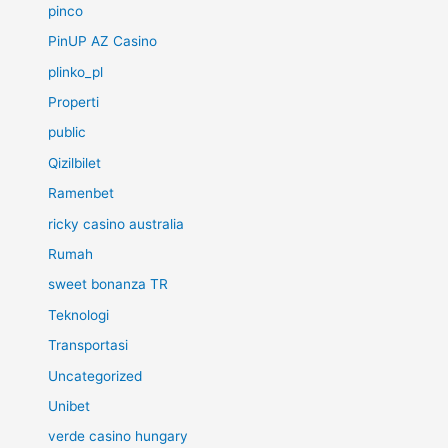
pinco
PinUP AZ Casino
plinko_pl
Properti
public
Qizilbilet
Ramenbet
ricky casino australia
Rumah
sweet bonanza TR
Teknologi
Transportasi
Uncategorized
Unibet
verde casino hungary