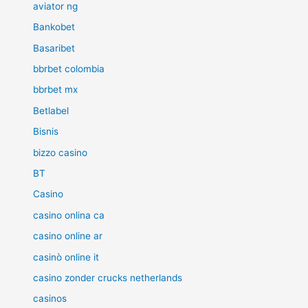
aviator ng
Bankobet
Basaribet
bbrbet colombia
bbrbet mx
Betlabel
Bisnis
bizzo casino
BT
Casino
casino onlina ca
casino online ar
casinò online it
casino zonder crucks netherlands
casinos