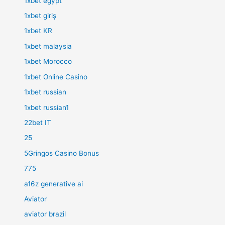
1xbet egypt
1xbet giriş
1xbet KR
1xbet malaysia
1xbet Morocco
1xbet Online Casino
1xbet russian
1xbet russian1
22bet IT
25
5Gringos Casino Bonus
775
a16z generative ai
Aviator
aviator brazil