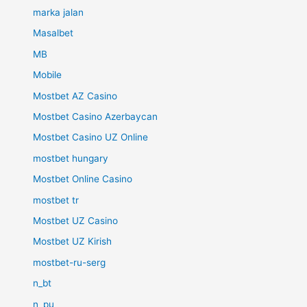
marka jalan
Masalbet
MB
Mobile
Mostbet AZ Casino
Mostbet Casino Azerbaycan
Mostbet Casino UZ Online
mostbet hungary
Mostbet Online Casino
mostbet tr
Mostbet UZ Casino
Mostbet UZ Kirish
mostbet-ru-serg
n_bt
n_pu