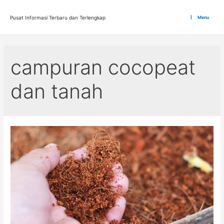
Lewati
ke
Pusat Informasi Terbaru dan Terlengkap
Menu
Main
konten
Menu
campuran cocopeat
dan tanah