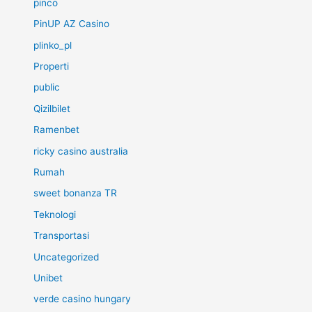
pinco
PinUP AZ Casino
plinko_pl
Properti
public
Qizilbilet
Ramenbet
ricky casino australia
Rumah
sweet bonanza TR
Teknologi
Transportasi
Uncategorized
Unibet
verde casino hungary