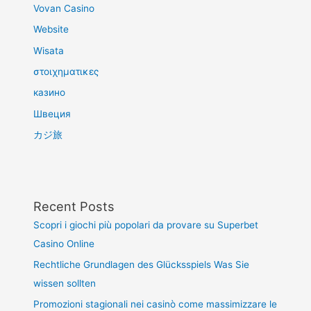
Vovan Casino
Website
Wisata
στοιχηματικες
казино
Швеция
カジ旅
Recent Posts
Scopri i giochi più popolari da provare su Superbet
Casino Online
Rechtliche Grundlagen des Glücksspiels Was Sie
wissen sollten
Promozioni stagionali nei casinò come massimizzare le