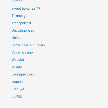
Rumah
sweet bonanza TR
Teknologi
Transportasi
Uncategorized
Unibet
verde casino hungary
Vovan Casino
Website
Wisata
στοιχηματικες
казино
Швеция
カジ旅