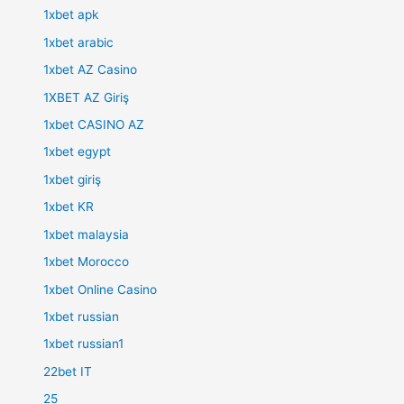
1xbet apk
1xbet arabic
1xbet AZ Casino
1XBET AZ Giriş
1xbet CASINO AZ
1xbet egypt
1xbet giriş
1xbet KR
1xbet malaysia
1xbet Morocco
1xbet Online Casino
1xbet russian
1xbet russian1
22bet IT
25