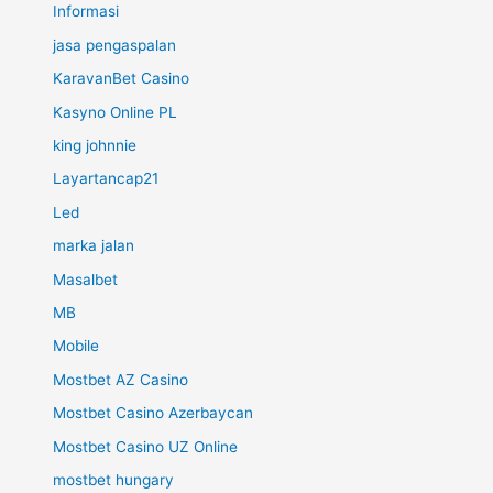
Informasi
jasa pengaspalan
KaravanBet Casino
Kasyno Online PL
king johnnie
Layartancap21
Led
marka jalan
Masalbet
MB
Mobile
Mostbet AZ Casino
Mostbet Casino Azerbaycan
Mostbet Casino UZ Online
mostbet hungary