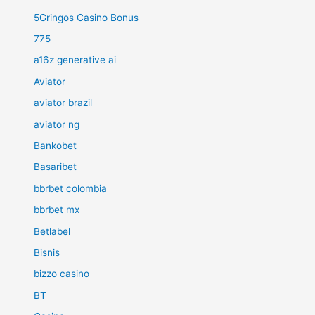
5Gringos Casino Bonus
775
a16z generative ai
Aviator
aviator brazil
aviator ng
Bankobet
Basaribet
bbrbet colombia
bbrbet mx
Betlabel
Bisnis
bizzo casino
BT