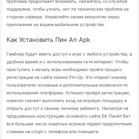
проблема продолжает возникать, свяжитесь со службой
поддержки, чтобы узнать, нет ли технических проблем на
стороне сервера. Управляйте своим аккаунтом через
приложение на вашем мобильном устройстве.
Как Установить Пин Ап Apk
Гемблер будет иметь доступ к игре с любого устройства, в
удобное время и с использованием сети интернет. Чтобы
приступить к началу игры необходимо пройти процесс
регистрации на сайте казино Pin-Up. Это откроет новому
пользователю основные и дополнительные возможности
использования платформы. Успешно пройдя регистрацию,
новичок сможет выполнить вход на игровую площадку и
открыть доступ к своему личному кабинету. Несмотря на
продуманную конструкцию основного сайта БК ПинАп Бет
все большее число азартных игроков отдают предпочтение
ставкам на спорт с телефона или планшета.