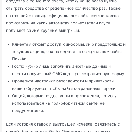
средства с бонусного счета, игроку чаще всего нужно
отыграть средства определенное количество раз. Также
на главной странице официального сайта казино можно
посмотреть на каких автоматах пользователи клуба
получают самые крупные выигрыши.
Клиентам открыт доступ к информации о предстоящих и
текущих акциях, она находится на официальном сайте
Пин-Ап.
Гостю нужно лишь заполнить анкетные данные и
ввести полученный СМС код в регистрационную форму.
Проверьте настройки безопасности и приватности
вашего браузера, чтобы найти сохраненные пароли.
Опций, которые не доступны в приложении, но могут
использоваться на полноформатном сайте, не
предусмотрено.
Если история ставок и выигрышей исчезла, свяжитесь с
службой поддержки PinUp. Они могут восстановить