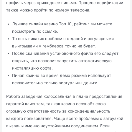
профиль через пришедшее письмо. Процесс верификации
также можно пройти по номеру телефона.
Лучшие онлайн казино Топ 10, рейтинг вы можете
посмотреть по ссылке.
То есть никаких проблем с отдачей и регулярными
выигрышами у гемблеров точно не будет.
После скачивания установочного файла его следует
открыть, что позволит запустить автоматическую
инсталляцию софта.
Пинап казино во время демо режима использует
исключительно только виртуальны деньги.
Работа заведения колоссальная в плане предоставления
гарантий клиентам, так как казино осознаёт свою
огромную ответственность за конфиденциальность
каждого пользователя. Чаще всего проблемы с загрузкой
вызваны именно неустойчивым соединением. Если