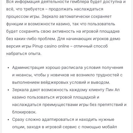
Вся информация деятельности гемблера будет доступна и
всё, что требуется – продолжать наслаждаться
процессом игры. Зеркало автоматически сохраняет
функции и возможности казино, так что пользователь
будет сохранять свою активность на игровой площадке
без каких-либо проблем. Для начинающих игроков демо
версия игры Pinup casino online – отличный способ
набраться опыта.
Администрация хорошо расписала условия получения
и нюансы, чтобы у новичков не возникло трудностей с
выполнением вейджеровых условий и выводом.
Зеркала дают возможность каждому клиенту Пин Ап
казино пользоваться игровой площадкой и
наслаждаться преимуществами игры без препятствий и
блокировок.
Сразу сложно адаптироваться и находить нужные
опции, заходя в игровой сервис с помощью мобайл