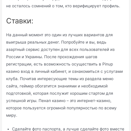
не осталось сомнений о том, кто верифицирует профиль.
Ставки:
На данный момент это один из лучших вариантов для
выигрыша реальных денег. Попробуйте и вы, ведь
азартный сервис доступен для всех пользователей из
России и Украины. После прохождения шагов
регистрации, есть возможность осуществить в Pinup
казино вход в личный кабинет, и ознакомиться с услугами
клуба. Почитав интересующие темы из раздела меню
сайта, геймер обогатится знаниями и необходимой
подготовкой, которая послужит хорошим стартом для
успешной игры. Пенап казино – это интернет-казино,
которое пользуется огромной популярностью по всему
миру.
Сделайте фото паспорта, а лучше сделайте фото вместе