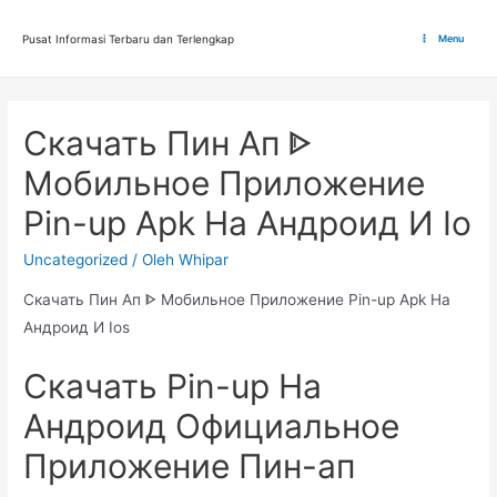
Lewati
ke
Pusat Informasi Terbaru dan Terlengkap
Menu
Main
konten
Menu
Скачать Пин Ап ᐈ
Мобильное Приложение
Pin-up Apk На Андроид И Io
Uncategorized
/ Oleh
Whipar
Скачать Пин Ап ᐈ Мобильное Приложение Pin-up Apk На
Андроид И Ios
Скачать Pin-up На
Андроид Официальное
Приложение Пин-ап