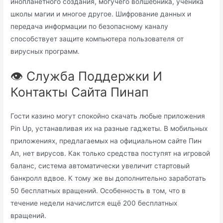
инопланетного создания, могучего волшебника, ученика
школы магии и многое другое. Шифрование данных и
передача информации по безопасному каналу
способствует защите компьютера пользователя от
вирусных программ.
👁 Служба Поддержки И
Контакты Сайта Пинап
Гости казино могут спокойно скачать любые приложения
Pin Up, устанавливая их на разные гаджеты. В мобильных
приложениях, предлагаемых на официальном сайте Пин
Ап, нет вирусов. Как только средства поступят на игровой
баланс, система автоматически увеличит стартовый
банкролл вдвое. К тому же вы дополнительно заработать
50 бесплатных вращений. Особенность в том, что в
течение недели начислится ещё 200 бесплатных
вращений.