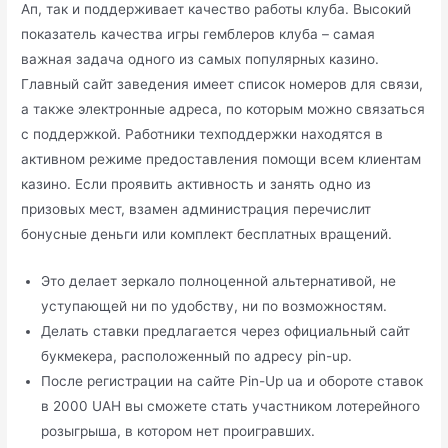
Ап, так и поддерживает качество работы клуба. Высокий
показатель качества игры гемблеров клуба – самая
важная задача одного из самых популярных казино.
Главный сайт заведения имеет список номеров для связи,
а также электронные адреса, по которым можно связаться
с поддержкой. Работники техподдержки находятся в
активном режиме предоставления помощи всем клиентам
казино. Если проявить активность и занять одно из
призовых мест, взамен администрация перечислит
бонусные деньги или комплект бесплатных вращений.
Это делает зеркало полноценной альтернативой, не
уступающей ни по удобству, ни по возможностям.
Делать ставки предлагается через официальный сайт
букмекера, расположенный по адресу pin-up.
После регистрации на сайте Pin-Up ua и обороте ставок
в 2000 UAH вы сможете стать участником лотерейного
розыгрыша, в котором нет проигравших.