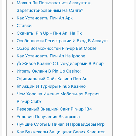
Можно Ли Пользоваться Аккаунтом,
Зарегистрированным На Сайте?
Как Установить Пин Ап Apk
Ставки:
Скачать Pin Up – Пин Ап На Пк
Особенности Регистрации И Вход В Аккаунт
Обзор Возможностей Pin-up Bet Mobile
Как Установить Пин Ап На Iphone
📠 Живое Казино С Live-дилерами В Pinup
Играть Онлайн В Pin Up Casino:
Официальный Сайт Казино Пин Ап
💯 Акции И Турниры Pinup Казино
Чем Хороша Именно Мобильная Версия
Pin-up Club?
Резервный Внешний Сайт Pin-up 134
Условия Получения Выигрыша
Лучшие Слоты В Пинап И Провайдеры Игр
Как Букмекеры Защищают Своих Клиентов