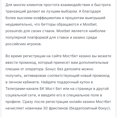
Для многих клиентов простота взаимодействия и быстрота
транзакций делают ее лучшим выбором. А благодаря
более высоким коэффициентам и процентам выигрышей
неудивительно, что бетторы обращаются к Mostbet.
possuindo для своих ставок. Mostbet является наиболее
популярной платформой для ставок и казино среди
российских игроков.
Во время регистрации на сайте Мостбет казино вы можете
ввести промокод, который принесет вам дополнительные
плюшки от оператора. Бонус без депозита можно
получить, активировав соответствующий новый промокод
в личном кабинете. Найдите подарочный купон в
Телеграмм-канале БК Мост Бет или на странице в другой
социальной сети, и введите его в специальное поле в
профиле. Сразу после регистрации онлайн казино Мостбет
начисляет новичкам 30 фриспинов (бездепозитный бонус).