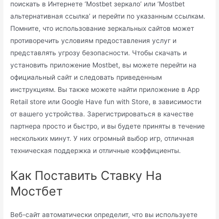
поискать в Интернете ‘Mostbet зеркало’ или ‘Mostbet
альтернативная ссылка’ и перейти по указанным ссылкам.
Помните, что использование зеркальных сайтов может
противоречить условиям предоставления услуг и
представлять угрозу безопасности. Чтобы скачать и
установить приложение Mostbet, вы можете перейти на
официальный сайт и следовать приведенным
инструкциям. Вы также можете найти приложение в App
Retail store или Google Have fun with Store, в зависимости
от вашего устройства. Зарегистрироваться в качестве
партнера просто и быстро, и вы будете приняты в течение
нескольких минут. У них огромный выбор игр, отличная
техническая поддержка и отличные коэффициенты.
Как Поставить Ставку На
Мостбет
Веб-сайт автоматически определит, что вы используете