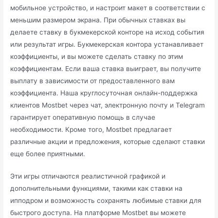
мобильное устройство, и настроит макет в соответствии с
меньшим размером экрана. При обычных ставках вы
делаете ставку в букмекерской конторе на исход события
или результат игры. Букмекерская контора устанавливает
коэффициенты, и вы можете сделать ставку по этим
коэффициентам. Если ваша ставка выиграет, вы получите
выплату в зависимости от предоставленного вам
коэффициента. Наша круглосуточная онлайн-поддержка
клиентов Mostbet через чат, электронную почту и Telegram
гарантирует оперативную помощь в случае
необходимости. Кроме того, Mostbet предлагает
различные акции и предложения, которые сделают ставки
еще более приятными.
Эти игры отличаются реалистичной графикой и
дополнительными функциями, такими как ставки на
ипподром и возможность сохранять любимые ставки для
быстрого доступа. На платформе Mostbet вы можете