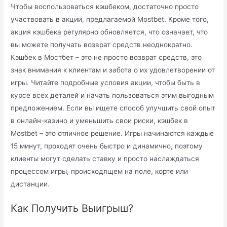
Чтобы воспользоваться кэшбеком, достаточно просто
участвовать в акции, предлагаемой Mostbet. Кроме того,
акция кэшбека регулярно обновляется, что означает, что
вы можете получать возврат средств неоднократно.
Кэшбек в Мостбет – это не просто возврат средств, это
знак внимания к клиентам и забота о их удовлетворении от
игры. Читайте подробные условия акции, чтобы быть в
курсе всех деталей и начать пользоваться этим выгодным
предложением. Если вы ищете способ улучшить свой опыт
в онлайн-казино и уменьшить свои риски, кэшбек в
Mostbet – это отличное решение. Игры начинаются каждые
15 минут, проходят очень быстро и динамично, поэтому
клиенты могут сделать ставку и просто наслаждаться
процессом игры, происходящем на поле, корте или
дистанции.
Как Получить Выигрыш?