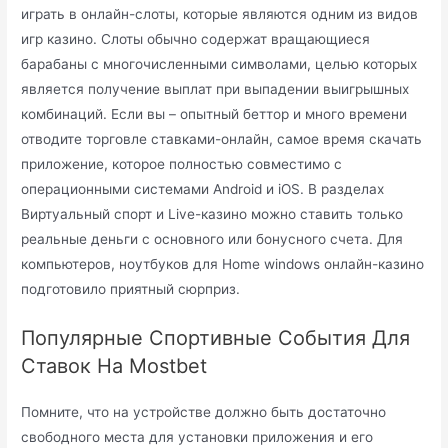
играть в онлайн-слоты, которые являются одним из видов
игр казино. Слоты обычно содержат вращающиеся
барабаны с многочисленными символами, целью которых
является получение выплат при выпадении выигрышных
комбинаций. Если вы – опытный беттор и много времени
отводите торговле ставками-онлайн, самое время скачать
приложение, которое полностью совместимо с
операционными системами Android и iOS. В разделах
Виртуальный спорт и Live-казино можно ставить только
реальные деньги с основного или бонусного счета. Для
компьютеров, ноутбуков для Home windows онлайн-казино
подготовило приятный сюрприз.
Популярные Спортивные События Для
Ставок На Mostbet
Помните, что на устройстве должно быть достаточно
свободного места для установки приложения и его