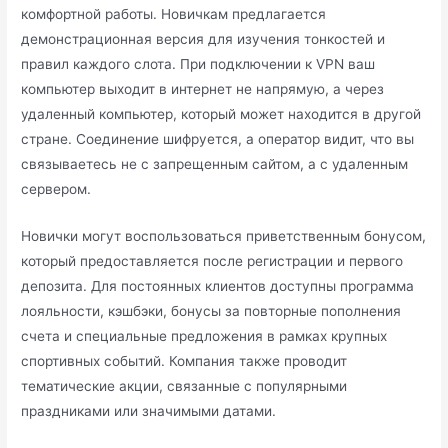
комфортной работы. Новичкам предлагается
демонстрационная версия для изучения тонкостей и
правил каждого слота. При подключении к VPN ваш
компьютер выходит в интернет не напрямую, а через
удаленный компьютер, который может находится в другой
стране. Соединение шифруется, а оператор видит, что вы
связываетесь не с запрещенным сайтом, а с удаленным
сервером.
Новички могут воспользоваться приветственным бонусом,
который предоставляется после регистрации и первого
депозита. Для постоянных клиентов доступны программа
лояльности, кэшбэки, бонусы за повторные пополнения
счета и специальные предложения в рамках крупных
спортивных событий. Компания также проводит
тематические акции, связанные с популярными
праздниками или значимыми датами.