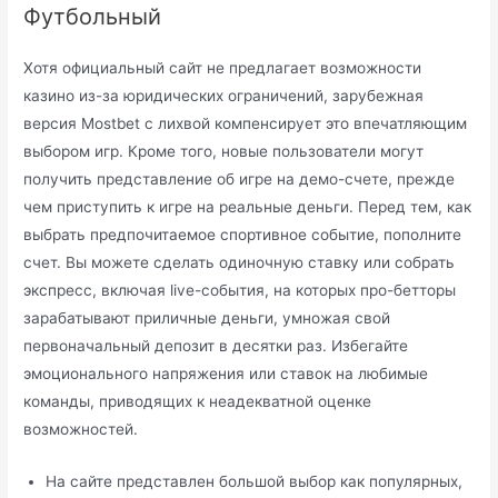
Футбольный
Хотя официальный сайт не предлагает возможности
казино из-за юридических ограничений, зарубежная
версия Mostbet с лихвой компенсирует это впечатляющим
выбором игр. Кроме того, новые пользователи могут
получить представление об игре на демо-счете, прежде
чем приступить к игре на реальные деньги. Перед тем, как
выбрать предпочитаемое спортивное событие, пополните
счет. Вы можете сделать одиночную ставку или собрать
экспресс, включая live-события, на которых про-бетторы
зарабатывают приличные деньги, умножая свой
первоначальный депозит в десятки раз. Избегайте
эмоционального напряжения или ставок на любимые
команды, приводящих к неадекватной оценке
возможностей.
На сайте представлен большой выбор как популярных,