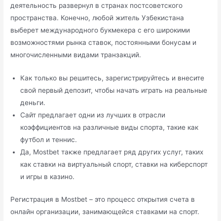
деятельность развернул в странах постсоветского
пространства. Конечно, любой житель Узбекистана
выберет международного букмекера с его широкими
возможностями рынка ставок, постоянными бонусам и
многочисленными видами транзакций.
Как только вы решитесь, зарегистрируйтесь и внесите
свой первый депозит, чтобы начать играть на реальные
деньги.
Сайт предлагает одни из лучших в отрасли
коэффициентов на различные виды спорта, такие как
футбол и теннис.
Да, Mostbet также предлагает ряд других услуг, таких
как ставки на виртуальный спорт, ставки на киберспорт
и игры в казино.
Регистрация в Mostbet – это процесс открытия счета в
онлайн организации, занимающейся ставками на спорт.