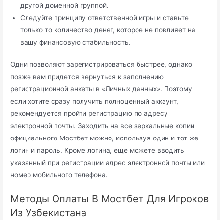
другой доменной группой.
Следуйте принципу ответственной игры и ставьте
только то количество денег, которое не повлияет на
вашу финансовую стабильность.
Одни позволяют зарегистрироваться быстрее, однако
позже вам придется вернуться к заполнению
регистрационной анкеты в «Личных данных». Поэтому
если хотите сразу получить полноценный аккаунт,
рекомендуется пройти регистрацию по адресу
электронной почты. Заходить на все зеркальные копии
официального Мостбет можно, используя один и тот же
логин и пароль. Кроме логина, еще можете вводить
указанный при регистрации адрес электронной почты или
номер мобильного телефона.
Методы Оплаты В Мостбет Для Игроков
Из Узбекистана