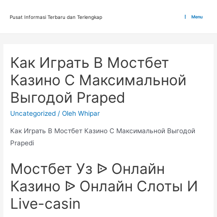
Lewati
ke
Pusat Informasi Terbaru dan Terlengkap
Menu
Main
konten
Menu
Как Играть В Мостбет
Казино С Максимальной
Выгодой Praped
Uncategorized
/ Oleh
Whipar
Как Играть В Мостбет Казино С Максимальной Выгодой
Prapedi
Мостбет Уз ᐉ Онлайн
Казино ᐉ Онлайн Слоты И
Live-casin