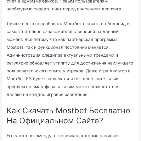
счет в одном из банков. Новым пользователям
необходимо создать счет перед внесением депозита.
Лучше всего попробовать Мостбет скачать на Андроид и
самостоятельно ознакомиться с версией на данный
момент. Все потому что как партнерская программа
Mostbet, так и функционал постоянно меняется.
Администрация следит за актуальными трендами и
регулярно обновляет утилиту для достижения наилучшего
пользовательского опыта у игроков. Даже игра Авиатор в
Мостбет КЗ будет запускаться без дополнительных
проблем со смартфона, а таким может похвастаться
далеко не каждое игровое заведение.
Как Скачать Mostbet Бесплатно
На Официальном Сайте?
Его часто рекомендуют новичкам, которые начинают