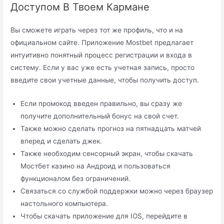
Доступом В Твоем Кармане
Вы сможете играть через тот же профиль, что и на
официальном сайте. Приложение Mostbet предлагает
интуитивно понятный процесс регистрации и входа в
систему. Если у вас уже есть учетная запись, просто
введите свои учетные данные, чтобы получить доступ.
Если промокод введен правильно, вы сразу же
получите дополнительный бонус на свой счет.
Также можно сделать прогноз на пятнадцать матчей
вперед и сделать джек.
Также необходим сенсорный экран, чтобы скачать
Мостбет казино на Андроид и пользоваться
функционалом без ограничений.
Связаться со службой поддержки можно через браузер
настольного компьютера.
Чтобы скачать приложение для IOS, перейдите в