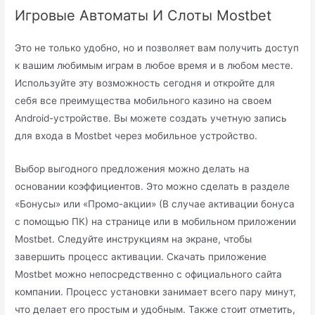
Игровые Автоматы И Слоты Mostbet
Это не только удобно, но и позволяет вам получить доступ
к вашим любимым играм в любое время и в любом месте.
Используйте эту возможность сегодня и откройте для
себя все преимущества мобильного казино на своем
Android-устройстве. Вы можете создать учетную запись
для входа в Mostbet через мобильное устройство.
Выбор выгодного предложения можно делать на
основании коэффициентов. Это можно сделать в разделе
«Бонусы» или «Промо-акции» (В случае активации бонуса
с помощью ПК) на странице или в мобильном приложении
Mostbet. Следуйте инструкциям на экране, чтобы
завершить процесс активации. Скачать приложение
Mostbet можно непосредственно с официального сайта
компании. Процесс установки занимает всего пару минут,
что делает его простым и удобным. Также стоит отметить,