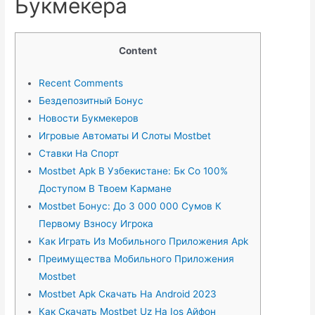
Букмекера
Content
Recent Comments
Бездепозитный Бонус
Новости Букмекеров
Игровые Автоматы И Слоты Mostbet
Ставки На Спорт
Mostbet Apk В Узбекистане: Бк Со 100%
Доступом В Твоем Кармане
Mostbet Бонус: До 3 000 000 Сумов К
Первому Взносу Игрока
Как Играть Из Мобильного Приложения Apk
Преимущества Мобильного Приложения
Mostbet
Mostbet Apk Скачать На Android 2023
Как Скачать Mostbet Uz На Ios Айфон