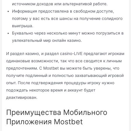
источником доходов или альтернативой работе.
Информация предоставлена в свободном доступе,
поэтому у вас есть все шансы на получение солидного
выигрыша.
Буквально через несколько минут можно погрузиться в
увлекательный мир онлайн казино.
И раздел казино, и раздел casino-LIVE предлагают игрокам
одинаковые возможности, так что все сводится к личным
предпочтениям. С Mostbet вы можете быть уверены, что
получите подлинный и полностью захватывающий игровой
опыт. После подтверждения процедуры игроку нужно
подождать некоторое время и аккаунт будет
деактивирован.
Преимущества Мобильного
Приложения Mostbet