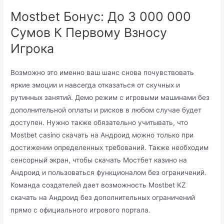
Mostbet Бонус: До 3 000 000
Сумов К Первому Взносу
Игрока
Возможно это именно ваш шанс снова почувствовать
яркие эмоции и навсегда отказаться от скучных и
рутинных занятий. Демо режим с игровыми машинами без
дополнительной оплаты и рисков в любом случае будет
доступен. Нужно также обязательно учитывать, что
Mostbet casino скачать на Андроид можно только при
достижении определенных требований. Также необходим
сенсорный экран, чтобы скачать Мостбет казино на
Андроид и пользоваться функционалом без ограничений.
Команда создателей дает возможность Mostbet KZ
скачать на Андроид без дополнительных ограничений
прямо с официального игрового портала.