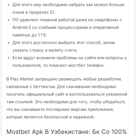
Для этого ему необходимо набрать как можно больше
очков в пределах 21.
ПО удивляет плавной работой даже на смартфонах с
Android 5 со слабыми процессорами и оперативной
памятью до 1 Гб.
Для этого достаточно выбрать этот способ, затем
указать страну и валюту счета.
Если вдруг возникли проблемы на сайте или вопросы у
пользователя, то поможет мостбет телефон.
В Play Market запрещено размещать любые разработки,
связанные с беттингом. Для скачивания необходимо
посетить официальный сайт и воспользоваться указанной
там ссылкой. Это необходимо для того, чтобы убедиться,
что вы скачиваете последнюю версию приложения,
которая является безопасной и надежной.
Mostbet Apk В Узбекистане: Бк Со 100%