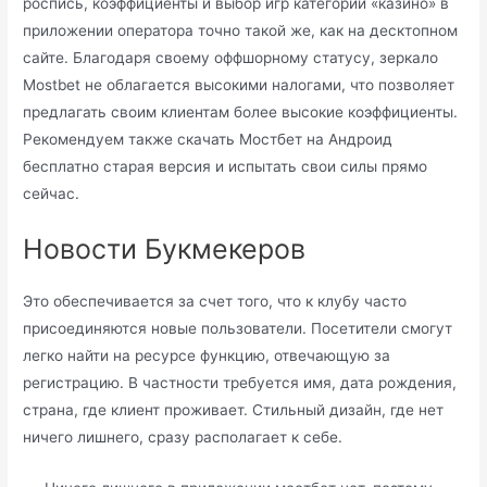
роспись, коэффициенты и выбор игр категории «казино» в
приложении оператора точно такой же, как на десктопном
сайте. Благодаря своему оффшорному статусу, зеркало
Mostbet не облагается высокими налогами, что позволяет
предлагать своим клиентам более высокие коэффициенты.
Рекомендуем также скачать Мостбет на Андроид
бесплатно старая версия и испытать свои силы прямо
сейчас.
Новости Букмекеров
Это обеспечивается за счет того, что к клубу часто
присоединяются новые пользователи. Посетители смогут
легко найти на ресурсе функцию, отвечающую за
регистрацию. В частности требуется имя, дата рождения,
страна, где клиент проживает. Стильный дизайн, где нет
ничего лишнего, сразу располагает к себе.