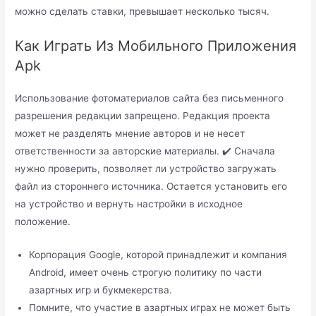
можно сделать ставки, превышает несколько тысяч.
Как Играть Из Мобильного Приложения
Apk
Использование фотоматериалов сайта без письменного
разрешения редакции запрещено. Редакция проекта
может не разделять мнение авторов и не несет
ответственности за авторские материалы. ✔️ Сначала
нужно проверить, позволяет ли устройство загружать
файл из стороннего источника. Остается установить его
на устройство и вернуть настройки в исходное
положение.
Корпорация Google, которой принадлежит и компания
Android, имеет очень строгую политику по части
азартных игр и букмекерства.
Помните, что участие в азартных играх не может быть