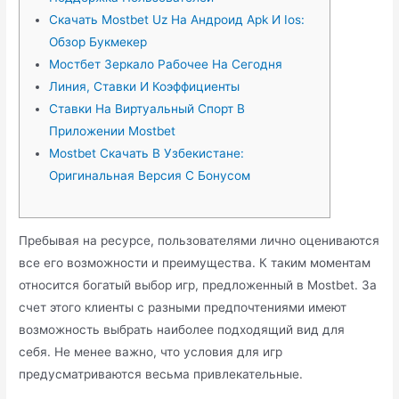
Скачать Mostbet Uz На Андроид Apk И Ios:
Обзор Букмекер
Мостбет Зеркало Рабочее На Сегодня
Линия, Ставки И Коэффициенты
Ставки На Виртуальный Спорт В
Приложении Mostbet
Mostbet Скачать В Узбекистане:
Оригинальная Версия С Бонусом
Пребывая на ресурсе, пользователями лично оцениваются
все его возможности и преимущества. К таким моментам
относится богатый выбор игр, предложенный в Mostbet. За
счет этого клиенты с разными предпочтениями имеют
возможность выбрать наиболее подходящий вид для
себя. Не менее важно, что условия для игр
предусматриваются весьма привлекательные.