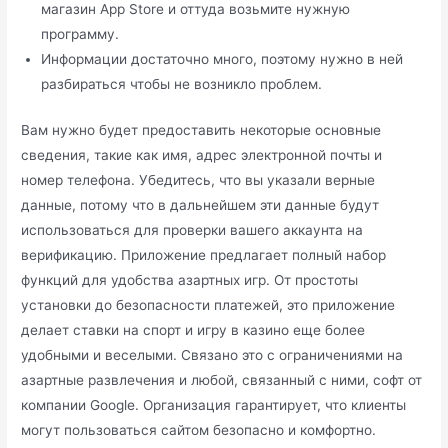
магазин App Store и оттуда возьмите нужную
программу.
Информации достаточно много, поэтому нужно в ней
разбираться чтобы не возникло проблем.
Вам нужно будет предоставить некоторые основные
сведения, такие как имя, адрес электронной почты и
номер телефона. Убедитесь, что вы указали верные
данные, потому что в дальнейшем эти данные будут
использоваться для проверки вашего аккаунта на
верификацию. Приложение предлагает полный набор
функций для удобства азартных игр. От простоты
установки до безопасности платежей, это приложение
делает ставки на спорт и игру в казино еще более
удобными и веселыми. Связано это с ограничениями на
азартные развлечения и любой, связанный с ними, софт от
компании Google. Организация гарантирует, что клиенты
могут пользоваться сайтом безопасно и комфортно.