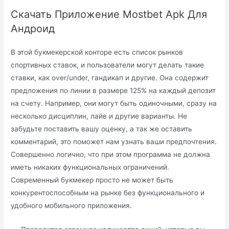
Скачать Приложение Mostbet Apk Для
Андроид
В этой букмекерской конторе есть список рынков
спортивных ставок, и пользователи могут делать такие
ставки, как over/under, гандикап и другие. Она содержит
предложения по линии в размере 125% на каждый депозит
на счету. Например, они могут быть одиночными, сразу на
несколько дисциплин, лайв и другие варианты. Не
забудьте поставить вашу оценку, а так же оставить
комментарий, это поможет нам узнать ваши предпочтения.
Совершенно логично, что при этом программа не должна
иметь никаких функциональных ограничений.
Современный букмекер просто не может быть
конкурентоспособным на рынке без функционального и
удобного мобильного приложения.