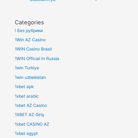
Categories
! Без рубрики
1Win AZ Casino
1WIN Casino Brasil
1WIN Official In Russia
1win Turkiye
1win uzbekistan
1xbet apk
1xbet arabic
1xbet AZ Casino
1XBET AZ Giriş
1xbet CASINO AZ
1xbet egypt