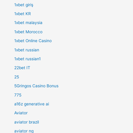
1xbet giriş
1xbet KR
1xbet malaysia
1xbet Morocco
1xbet Online Casino
1xbet russian
1xbet russian1
22bet IT
25
5Gringos Casino Bonus
775
a16z generative ai
Aviator
aviator brazil
aviator ng