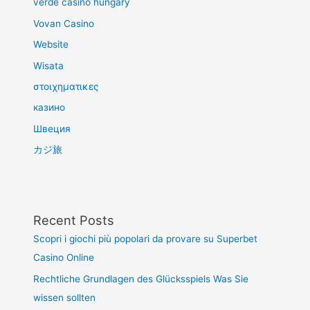
verde casino hungary
Vovan Casino
Website
Wisata
στοιχηματικες
казино
Швеция
カジ旅
Recent Posts
Scopri i giochi più popolari da provare su Superbet
Casino Online
Rechtliche Grundlagen des Glücksspiels Was Sie
wissen sollten