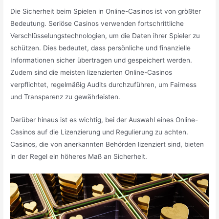
Die Sicherheit beim Spielen in Online-Casinos ist von größter
Bedeutung. Seriöse Casinos verwenden fortschrittliche
Verschlüsselungstechnologien, um die Daten ihrer Spieler zu
schützen. Dies bedeutet, dass persönliche und finanzielle
Informationen sicher übertragen und gespeichert werden.
Zudem sind die meisten lizenzierten Online-Casinos
verpflichtet, regelmäßig Audits durchzuführen, um Fairness
und Transparenz zu gewährleisten.
Darüber hinaus ist es wichtig, bei der Auswahl eines Online-
Casinos auf die Lizenzierung und Regulierung zu achten.
Casinos, die von anerkannten Behörden lizenziert sind, bieten
in der Regel ein höheres Maß an Sicherheit.