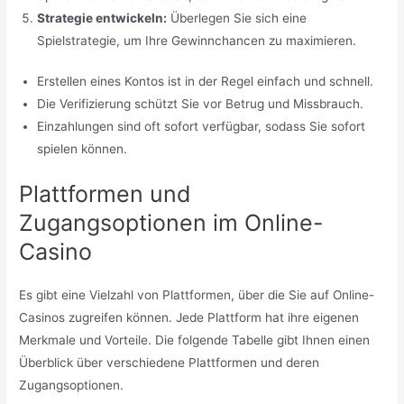
Strategie entwickeln:
Überlegen Sie sich eine
Spielstrategie, um Ihre Gewinnchancen zu maximieren.
Erstellen eines Kontos ist in der Regel einfach und schnell.
Die Verifizierung schützt Sie vor Betrug und Missbrauch.
Einzahlungen sind oft sofort verfügbar, sodass Sie sofort
spielen können.
Plattformen und
Zugangsoptionen im Online-
Casino
Es gibt eine Vielzahl von Plattformen, über die Sie auf Online-
Casinos zugreifen können. Jede Plattform hat ihre eigenen
Merkmale und Vorteile. Die folgende Tabelle gibt Ihnen einen
Überblick über verschiedene Plattformen und deren
Zugangsoptionen.