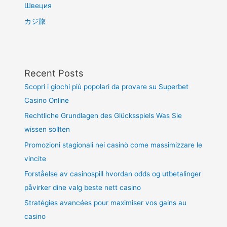
Швеция
カジ旅
Recent Posts
Scopri i giochi più popolari da provare su Superbet
Casino Online
Rechtliche Grundlagen des Glücksspiels Was Sie
wissen sollten
Promozioni stagionali nei casinò come massimizzare le
vincite
Forståelse av casinospill hvordan odds og utbetalinger
påvirker dine valg beste nett casino
Stratégies avancées pour maximiser vos gains au
casino