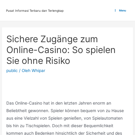
Lewati
ke
Pusat Informasi Terbaru dan Terlengkap
Menu
Main
konten
Menu
Sichere Zugänge zum
Online-Casino: So spielen
Sie ohne Risiko
public
/ Oleh
Whipar
Das Online-Casino hat in den letzten Jahren enorm an
Beliebtheit gewonnen. Spieler können bequem von zu Hause
aus eine Vielzahl von Spielen genießen, von Spielautomaten
bis hin zu Tischspielen. Doch mit dieser Bequemlichkeit
kommen auch Bedenken hinsichtlich der Sicherheit und des