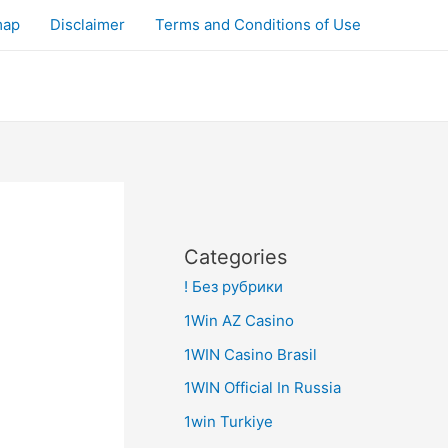
map
Disclaimer
Terms and Conditions of Use
Categories
! Без рубрики
1Win AZ Casino
1WIN Casino Brasil
1WIN Official In Russia
1win Turkiye