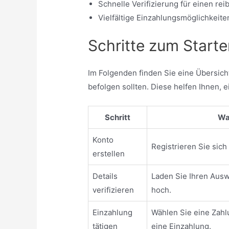
Schnelle Verifizierung für einen rei
Vielfältige Einzahlungsmöglichkeit
Schritte zum Start
Im Folgenden finden Sie eine Übersicht
befolgen sollten. Diese helfen Ihnen, 
Schritt
Was
Konto
Registrieren Sie sich
erstellen
Details
Laden Sie Ihren Aus
verifizieren
hoch.
Einzahlung
Wählen Sie eine Zahl
tätigen
eine Einzahlung.