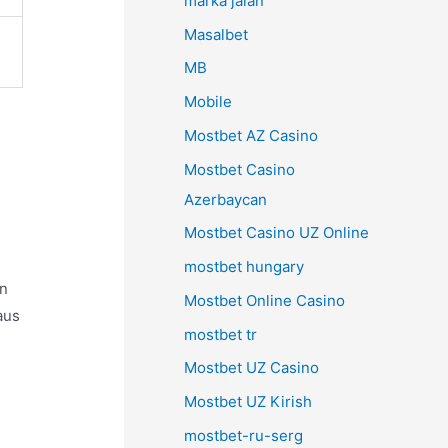
marka jalan
Masalbet
MB
Mobile
Mostbet AZ Casino
Mostbet Casino
Azerbaycan
Mostbet Casino UZ Online
mostbet hungary
en
Mostbet Online Casino
aus
mostbet tr
Mostbet UZ Casino
Mostbet UZ Kirish
mostbet-ru-serg