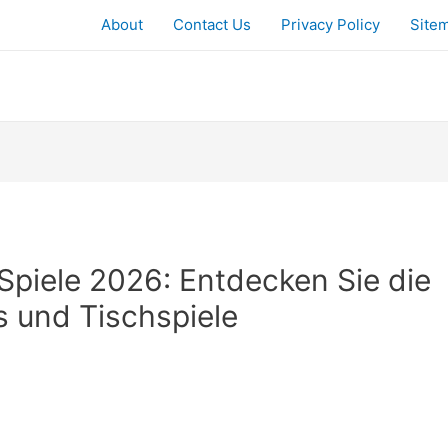
About
Contact Us
Privacy Policy
Site
Spiele 2026: Entdecken Sie die
s und Tischspiele