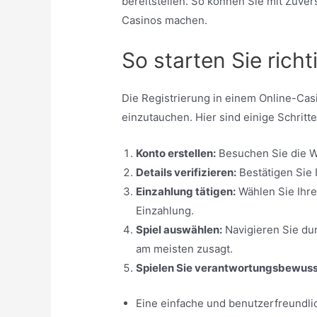
bereitstellen. So können Sie mit Zuver
Casinos machen.
So starten Sie richt
Die Registrierung in einem Online-Casi
einzutauchen. Hier sind einige Schritte,
Konto erstellen:
Besuchen Sie die We
Details verifizieren:
Bestätigen Sie 
Einzahlung tätigen:
Wählen Sie Ihre
Einzahlung.
Spiel auswählen:
Navigieren Sie dur
am meisten zusagt.
Spielen Sie verantwortungsbewuss
Eine einfache und benutzerfreundli