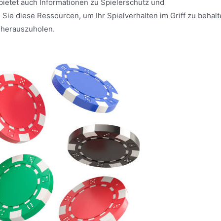
ietet auch Informationen zu Spielerschutz und
Sie diese Ressourcen, um Ihr Spielverhalten im Griff zu behal
 herauszuholen.