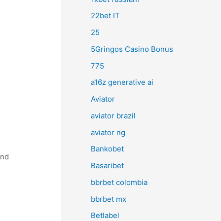
22bet IT
25
5Gringos Casino Bonus
775
a16z generative ai
Aviator
aviator brazil
aviator ng
Bankobet
und
Basaribet
bbrbet colombia
bbrbet mx
Betlabel