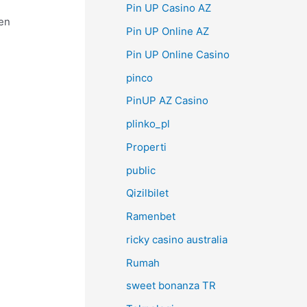
Pin UP Casino AZ
ten
Pin UP Online AZ
Pin UP Online Casino
pinco
PinUP AZ Casino
plinko_pl
Properti
public
Qizilbilet
Ramenbet
ricky casino australia
Rumah
sweet bonanza TR