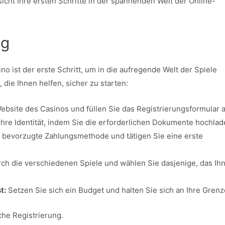
sicht Ihre ersten Schritte in der spannenden Welt der Online-
ig
no ist der erste Schritt, um in die aufregende Welt der Spiele
 die Ihnen helfen, sicher zu starten:
bsite des Casinos und füllen Sie das Registrierungsformular a
Ihre Identität, indem Sie die erforderlichen Dokumente hochlad
 bevorzugte Zahlungsmethode und tätigen Sie eine erste
ch die verschiedenen Spiele und wählen Sie dasjenige, das Ih
t:
Setzen Sie sich ein Budget und halten Sie sich an Ihre Grenz
che Registrierung.