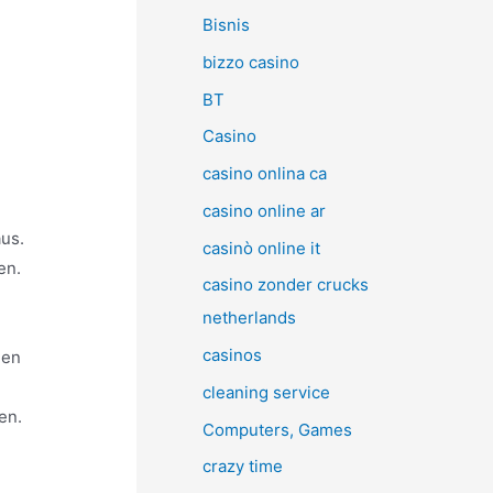
Bisnis
bizzo casino
BT
Casino
casino onlina ca
casino online ar
us.
casinò online it
en.
casino zonder crucks
netherlands
casinos
nen
cleaning service
en.
Computers, Games
crazy time