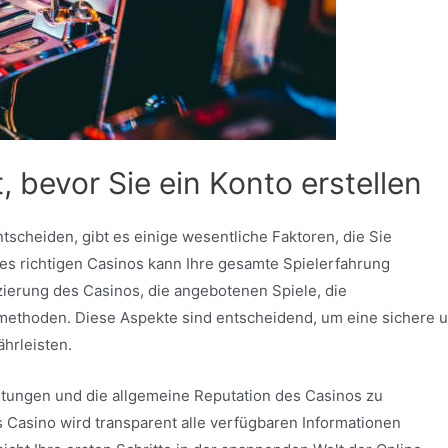
 bevor Sie ein Konto erstellen
ntscheiden, gibt es einige wesentliche Faktoren, die Sie
des richtigen Casinos kann Ihre gesamte Spielerfahrung
zierung des Casinos, die angebotenen Spiele, die
ethoden. Diese Aspekte sind entscheidend, um eine sichere 
hrleisten.
rtungen und die allgemeine Reputation des Casinos zu
 Casino wird transparent alle verfügbaren Informationen