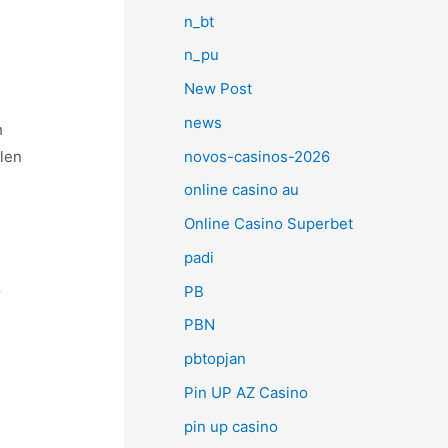
n_bt
n_pu
New Post
news
h
novos-casinos-2026
elen
online casino au
Online Casino Superbet
padi
PB
r
PBN
pbtopjan
Pin UP AZ Casino
pin up casino