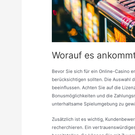
Worauf es ankommt,
Bevor Sie sich für ein Online-Casino e
berücksichtigen sollten. Die Auswahl 
beeinflussen. Achten Sie auf die Lizen
Bonusmöglichkeiten und die Zahlungsm
unterhaltsame Spielumgebung zu gewä
Zusätzlich ist es wichtig, Kundenbewe
recherchieren. Ein vertrauenswürdiges