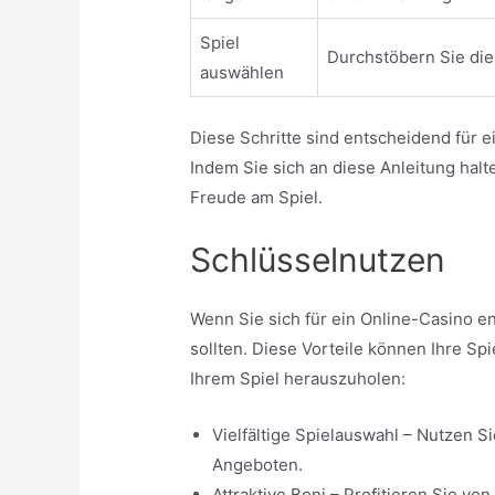
Spiel
Durchstöbern Sie die
auswählen
Diese Schritte sind entscheidend für e
Indem Sie sich an diese Anleitung hal
Freude am Spiel.
Schlüsselnutzen
Wenn Sie sich für ein Online-Casino ent
sollten. Diese Vorteile können Ihre Sp
Ihrem Spiel herauszuholen:
Vielfältige Spielauswahl – Nutzen S
Angeboten.
Attraktive Boni – Profitieren Sie 