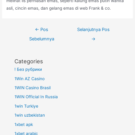
melihat lis perhiasan emas, seperti kalung emas putih wanita
asli, cincin emas, dan gelang emas di web Frank & co.
Navigasi
←
Pos
Selanjutnya Pos
pos
Sebelumnya
→
Categories
! Без рубрики
1Win AZ Casino
1WIN Casino Brasil
1WIN Official In Russia
1win Turkiye
1win uzbekistan
1xbet apk
1xbet arabic