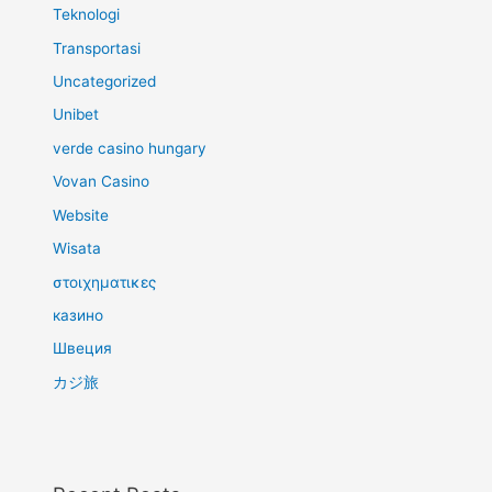
Teknologi
Transportasi
Uncategorized
Unibet
verde casino hungary
Vovan Casino
Website
Wisata
στοιχηματικες
казино
Швеция
カジ旅