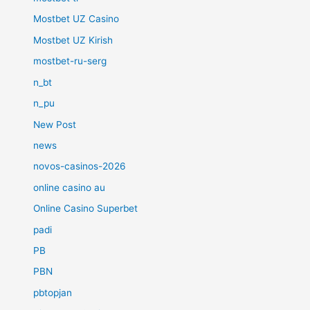
Mostbet UZ Casino
Mostbet UZ Kirish
mostbet-ru-serg
n_bt
n_pu
New Post
news
novos-casinos-2026
online casino au
Online Casino Superbet
padi
PB
PBN
pbtopjan