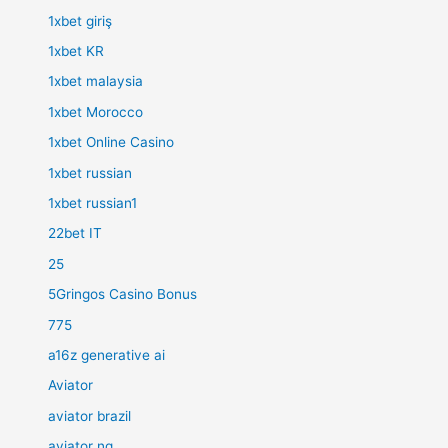
1xbet giriş
1xbet KR
1xbet malaysia
1xbet Morocco
1xbet Online Casino
1xbet russian
1xbet russian1
22bet IT
25
5Gringos Casino Bonus
775
a16z generative ai
Aviator
aviator brazil
aviator ng