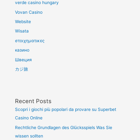
verde casino hungary
Vovan Casino
Website
Wisata
στοιχηματικες
казино
Швеция
カジ旅
Recent Posts
Scopri i giochi più popolari da provare su Superbet
Casino Online
Rechtliche Grundlagen des Glücksspiels Was Sie
wissen sollten