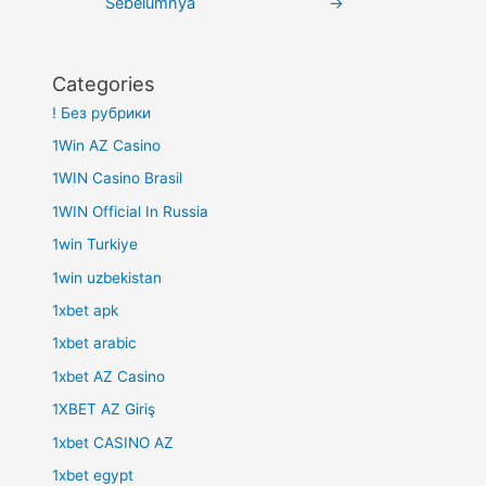
Sebelumnya
→
Categories
! Без рубрики
1Win AZ Casino
1WIN Casino Brasil
1WIN Official In Russia
1win Turkiye
1win uzbekistan
1xbet apk
1xbet arabic
1xbet AZ Casino
1XBET AZ Giriş
1xbet CASINO AZ
1xbet egypt