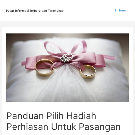
Lewati
ke
Pusat Informasi Terbaru dan Terlengkap
Menu
Main
konten
Menu
Panduan Pilih Hadiah
Perhiasan Untuk Pasangan