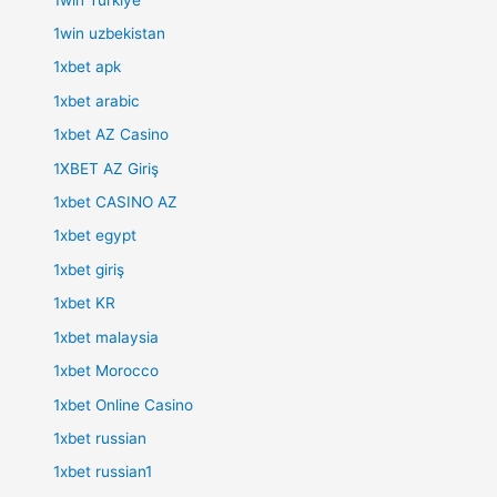
1win uzbekistan
1xbet apk
1xbet arabic
1xbet AZ Casino
1XBET AZ Giriş
1xbet CASINO AZ
1xbet egypt
1xbet giriş
1xbet KR
1xbet malaysia
1xbet Morocco
1xbet Online Casino
1xbet russian
1xbet russian1