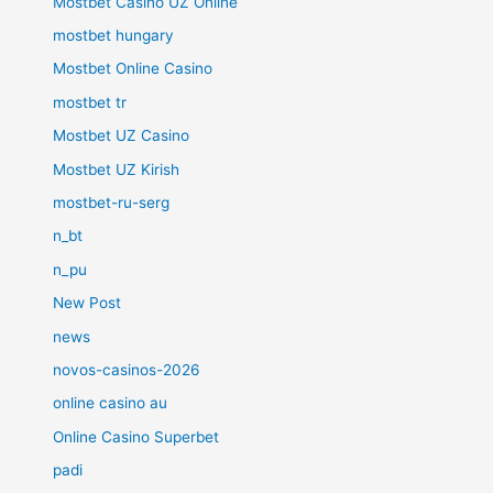
Mostbet Casino UZ Online
mostbet hungary
Mostbet Online Casino
mostbet tr
Mostbet UZ Casino
Mostbet UZ Kirish
mostbet-ru-serg
n_bt
n_pu
New Post
news
novos-casinos-2026
online casino au
Online Casino Superbet
padi