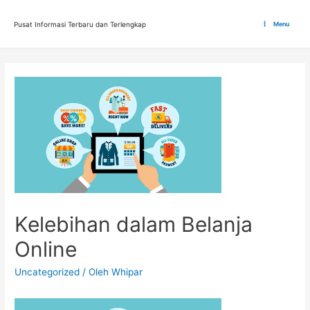
Lewati
ke
Pusat Informasi Terbaru dan Terlengkap
Menu
Main
konten
Menu
Kelebihan dalam Belanja
Online
Uncategorized
/ Oleh
Whipar