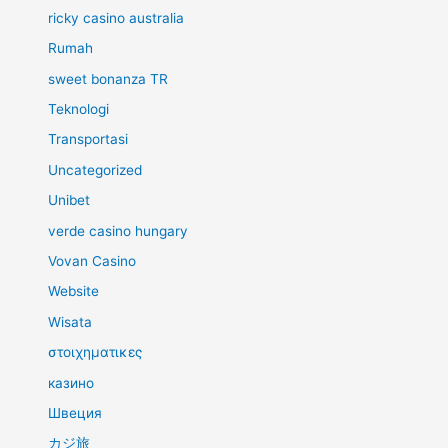
ricky casino australia
Rumah
sweet bonanza TR
Teknologi
Transportasi
Uncategorized
Unibet
verde casino hungary
Vovan Casino
Website
Wisata
στοιχηματικες
казино
Швеция
カジ旅