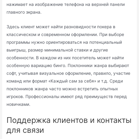
нажимает на изображение телефона на верхней панели
главного экрана.
Здесь клиент может найти разновидности покера в
классическом и современном оформлении. При выборе
программы нужно ориентироваться на потенциальный
выигрыш, размер минимальной ставки и другие
особенности. В каждом из них посетитель может найти
особенную вариацию бинго. Поклонники жанра выбирают
софт, учитывая визуальное оформление, правило, участие
команд или формат «Каждый сам за себя» и т.д. Среди
поклонников жанра часто можно встретить опытных
игроков. Профессионалы имеют ряд преимуществ перед
новичками.
Поддержка клиентов и контакты
для связи