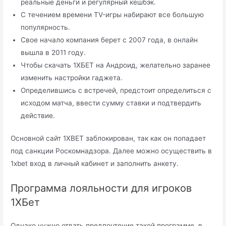
реальные деньги и регулярный кешбэк.
С течением времени TV-игры набирают все большую
популярность.
Свое начало компания берет с 2007 года, в онлайн
вышла в 2011 году.
Чтобы скачать 1ХБЕТ на Андроид, желательно заранее
изменить настройки гаджета.
Определившись с встречей, предстоит определиться с
исходом матча, ввести сумму ставки и подтвердить
действие.
Основной сайт 1XBET заблокирован, так как он попадает
под санкции Роскомнадзора. Далее можно осуществить в
1xbet вход в личный кабинет и заполнить анкету.
Программа лояльности для игроков
1ХБет
Однако нужно отдать предпочтение такой программе, в