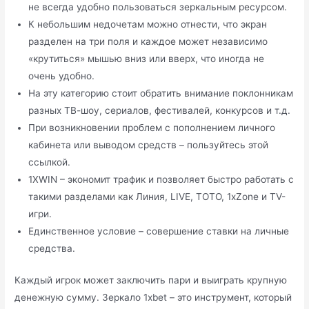
не всегда удобно пользоваться зеркальным ресурсом.
К небольшим недочетам можно отнести, что экран
разделен на три поля и каждое может независимо
«крутиться» мышью вниз или вверх, что иногда не
очень удобно.
На эту категорию стоит обратить внимание поклонникам
разных ТВ-шоу, сериалов, фестивалей, конкурсов и т.д.
При возникновении проблем с пополнением личного
кабинета или выводом средств – пользуйтесь этой
ссылкой.
1XWIN – экономит трафик и позволяет быстро работать с
такими разделами как Линия, LIVE, ТОТО, 1xZone и TV-
игри.
Единственное условие – совершение ставки на личные
средства.
Каждый игрок может заключить пари и выиграть крупную
денежную сумму. Зеркало 1xbet – это инструмент, который