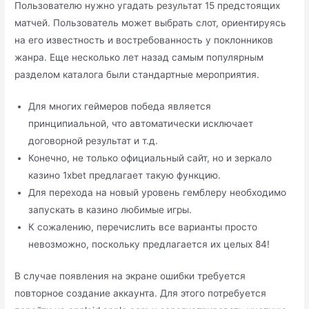
Пользователю нужно угадать результат 15 предстоящих
матчей. Пользователь может выбрать слот, ориентируясь
на его известность и востребованность у поклонников
жанра. Еще несколько лет назад самым популярным
разделом каталога были стандартные мероприятия.
Для многих геймеров победа является
принципиальной, что автоматически исключает
договорной результат и т.д.
Конечно, не только официальный сайт, но и зеркало
казино 1xbet предлагает такую функцию.
Для перехода на новый уровень гемблеру необходимо
запускать в казино любимые игры.
К сожалению, перечислить все варианты просто
невозможно, поскольку предлагается их целых 84!
В случае появления на экране ошибки требуется
повторное создание аккаунта. Для этого потребуется