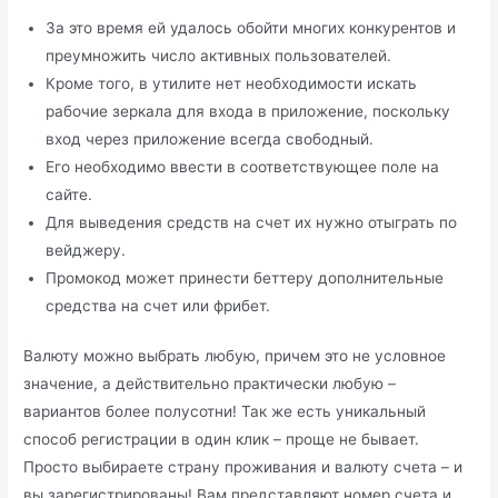
За это время ей удалось обойти многих конкурентов и
преумножить число активных пользователей.
Кроме того, в утилите нет необходимости искать
рабочие зеркала для входа в приложение, поскольку
вход через приложение всегда свободный.
Его необходимо ввести в соответствующее поле на
сайте.
Для выведения средств на счет их нужно отыграть по
вейджеру.
Промокод может принести беттеру дополнительные
средства на счет или фрибет.
Валюту можно выбрать любую, причем это не условное
значение, а действительно практически любую –
вариантов более полусотни! Так же есть уникальный
способ регистрации в один клик – проще не бывает.
Просто выбираете страну проживания и валюту счета – и
вы зарегистрированы! Вам представляют номер счета и