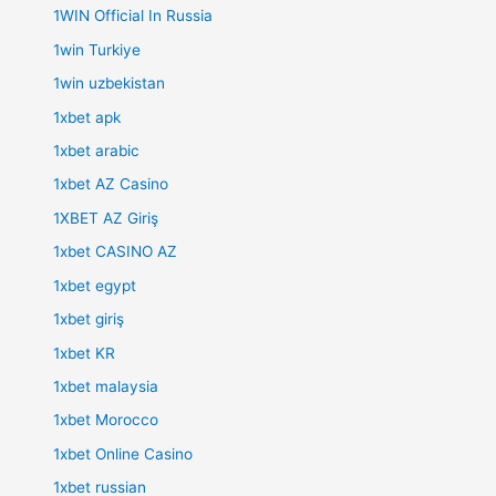
1WIN Official In Russia
1win Turkiye
1win uzbekistan
1xbet apk
1xbet arabic
1xbet AZ Casino
1XBET AZ Giriş
1xbet CASINO AZ
1xbet egypt
1xbet giriş
1xbet KR
1xbet malaysia
1xbet Morocco
1xbet Online Casino
1xbet russian