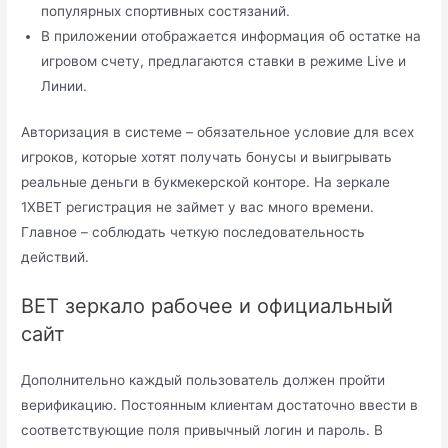
популярных спортивных состязаний.
В приложении отображается информация об остатке на
игровом счету, предлагаются ставки в режиме Live и
Линии.
Авторизация в системе – обязательное условие для всех
игроков, которые хотят получать бонусы и выигрывать
реальные деньги в букмекерской конторе. На зеркале
1XBET регистрация не займет у вас много времени.
Главное – соблюдать четкую последовательность
действий.
BET зеркало рабочее и официальный
сайт
Дополнительно каждый пользователь должен пройти
верификацию. Постоянным клиентам достаточно ввести в
соответствующие поля привычный логин и пароль. В