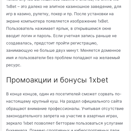
1xBet – это далеко не элитное казиношное заведение, для
игр в казино, рулетку, покер и пр. После установки на
экране компьютера появляется изображение 1xBet.
Пользователь нажимает ярлык, в открывшемся окне
вводит логин и пароль. Если учетная запись раньше не
создавалась, предстоит пройти регистрацию,
занимающую не больше двух минут. Меняется доменное
имя и пользователи без проблем попадают на желаемый
ресурс.
Промоакции и бонусы 1xbet
В конце концов, один из посетителей сможет сорвать по-
настоящему крупный куш. На раздел официального сайта
обращают внимание профессионалы. Учитывая отсутствие
законодательного запрета на участие в азартных играх,
зеркало 1xbet позволяет бетторам пользоваться услугами
букмекера. Помимо спортивных и киберспортивных пари