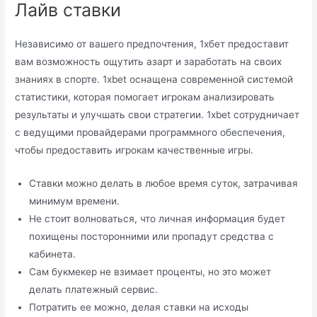
Лайв ставки
Независимо от вашего предпочтения, 1хбет предоставит
вам возможность ощутить азарт и заработать на своих
знаниях в спорте. 1xbet оснащена современной системой
статистики, которая помогает игрокам анализировать
результаты и улучшать свои стратегии. 1xbet сотрудничает
с ведущими провайдерами программного обеспечения,
чтобы предоставить игрокам качественные игры.
Ставки можно делать в любое время суток, затрачивая
минимум времени.
Не стоит волноваться, что личная информация будет
похищены посторонними или пропадут средства с
кабинета.
Сам букмекер не взимает проценты, но это может
делать платежный сервис.
Потратить ее можно, делая ставки на исходы