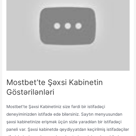
Mostbet’te Şəxsi Kabinetin
Göstərilənləri
Mostbet’te Şəxsi Kabinetiniz size fərdi bir istifadəçi
deneyiminizden istifadə edə bilərsiniz. Saytın menyusundan
şəxsi kabinetinize erişmək üçün sizlə yaradılan bir istifadəçi
paneli var. Şəxsi kabinetdə qeydiyyatdan keçirilmiş istifadəçilər