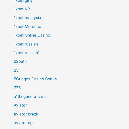
1xbet giriş
1xbet KR
1xbet malaysia
1xbet Morocco
1xbet Online Casino
1xbet russian
1xbet russian1
22bet IT
25
5Gringos Casino Bonus
775
a16z generative ai
Aviator
aviator brazil
aviator ng