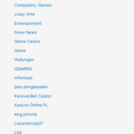
Computers, Games
crazy time
Entertainment
Forex News
Gama Casino
Game
Hubungan
IGAMING
Informasi
jasa pengaspalan
KaravanBet Casino
Kasyno Online PL
king johnnie
Layartancap21
Led