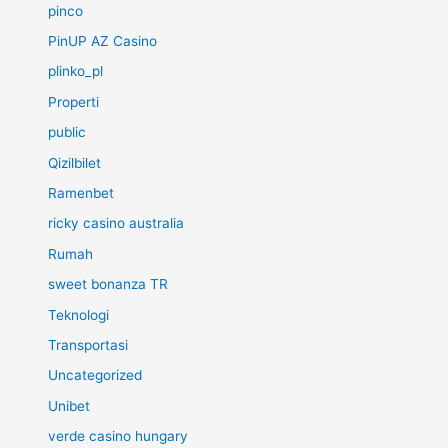
pinco
PinUP AZ Casino
plinko_pl
Properti
public
Qizilbilet
Ramenbet
ricky casino australia
Rumah
sweet bonanza TR
Teknologi
Transportasi
Uncategorized
Unibet
verde casino hungary