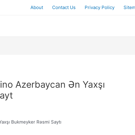
About
Contact Us
Privacy Policy
Site
ino Azerbaycan Ən Yaxşı
ayt
Yaxşı Bukmeyker Rəsmi Saytı