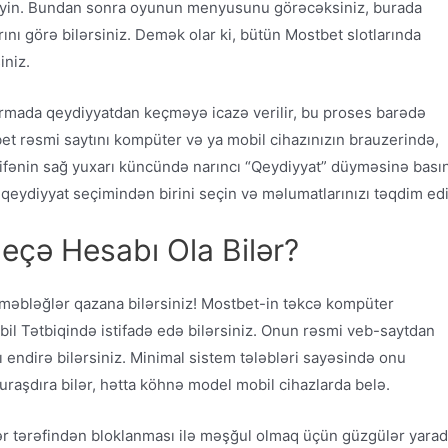
ləyin. Bundan sonra oyunun menyusunu görəcəksiniz, burada
ını görə bilərsiniz. Demək olar ki, bütün Mostbet slotlarında
iniz.
ormada qeydiyyatdan keçməyə icazə verilir, bu proses barədə
et rəsmi saytını kompüter və ya mobil cihazınızın brauzerində,
ifənin sağ yuxarı küncündə narıncı “Qeydiyyat” düyməsinə basın
 qeydiyyat seçimindən birini seçin və məlumatlarınızı təqdim edi
eçə Hesabı Ola Bilər?
əbləğlər qazana bilərsiniz! Mostbet-in təkcə kompüter
l Tətbiqində istifadə edə bilərsiniz. Onun rəsmi veb-saytdan
 endirə bilərsiniz. Minimal sistem tələbləri sayəsində onu
uraşdıra bilər, hətta köhnə model mobil cihazlarda belə.
r tərəfindən bloklanması ilə məşğul olmaq üçün güzgülər yaradı