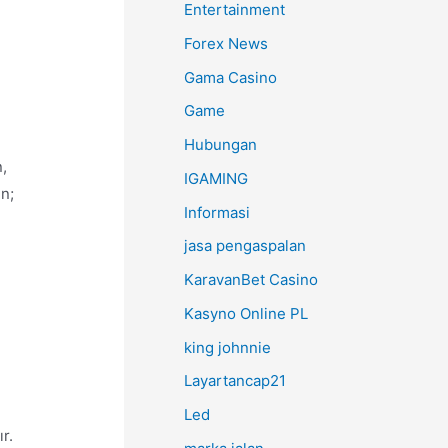
Entertainment
Forex News
Gama Casino
Game
Hubungan
,
IGAMING
n;
Informasi
jasa pengaspalan
KaravanBet Casino
Kasyno Online PL
king johnnie
Layartancap21
Led
r.