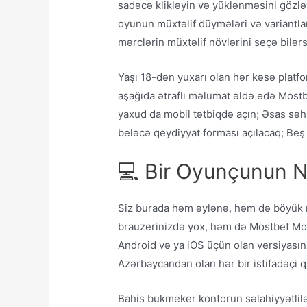
sadəcə klikləyin və yüklənməsini göz
oyunun müxtəlif düymələri və variantlar
mərclərin müxtəlif növlərini seçə bilərs
Yaşı 18-dən yuxarı olan hər kəsə platf
aşağıda ətraflı məlumat əldə edə Mostb
yaxud da mobil tətbiqdə açın; Əsas səh
beləcə qeydiyyat forması açılacaq; Beş
💻 Bir Oyunçunun N
Siz burada həm əylənə, həm də böyük m
brauzerinizdə yox, həm də Mostbet Mobi
Android və ya iOS üçün olan versiyasını
Azərbaycandan olan hər bir istifadəçi q
Bahis bukmeker kontorun səlahiyyətlilə