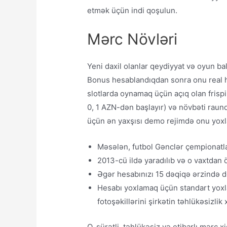
etmək üçün indi qoşulun.
Mərc Növləri
Yeni daxil olanlar qeydiyyat və oyun b
Bonus hesablandıqdan sonra onu real 
slotlarda oynamaq üçün açıq olan fris
0, 1 AZN-dən başlayır) və növbəti raund
üçün ən yaxşısı demo rejimdə onu yox
Məsələn, futbol Gənclər çempionatla
2013-cü ildə yaradılıb və o vaxtdan 
Əgər hesabınızı 15 dəqiqə ərzində 
Hesabı yoxlamaq üçün standart yoxl
fotoşəkillərini şirkətin təhlükəsizl
O, sürətli, təhlükəsiz və etibarlı mərc x