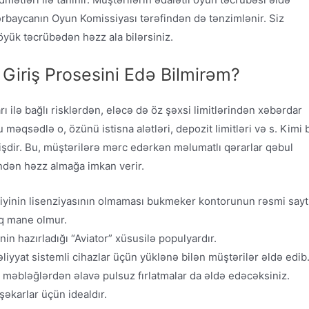
rbaycanın Oyun Komissiyası tərəfindən də tənzimlənir. Siz
yük təcrübədən həzz ala bilərsiniz.
Giriş Prosesini Edə Bilmirəm?
ı ilə bağlı risklərdən, eləcə də öz şəxsi limitlərindən xəbərdar
 məqsədlə o, özünü istisna alətləri, depozit limitləri və s. Kimi b
şdir. Bu, müştərilərə mərc edərkən məlumatlı qərarlar qəbul
ndən həzz almağa imkan verir.
iyinin lisenziyasının olmaması bukmeker kontorunun rəsmi sayt
q mane olmur.
n hazırladığı “Aviator” xüsusilə populyardır.
yyat sistemli cihazlar üçün yüklənə bilən müştərilər əldə edib
məbləğlərdən əlavə pulsuz fırlatmalar da əldə edəcəksiniz.
əkarlar üçün idealdır.