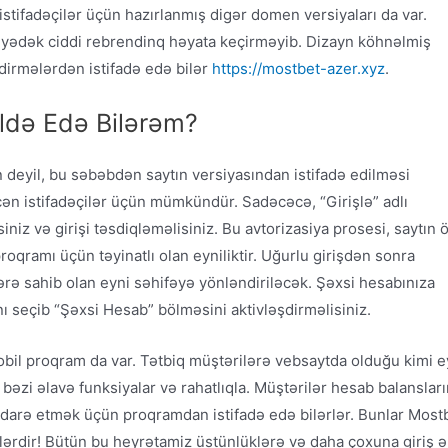
tifadəçilər üçün hazırlanmış digər domen versiyaları da var.
yədək ciddi rebrendinq həyata keçirməyib. Dizayn köhnəlmiş
dirmələrdən istifadə edə bilər
https://mostbet-azer.xyz
.
ldə Edə Bilərəm?
 deyil, bu səbəbdən saytın versiyasından istifadə edilməsi
çən istifadəçilər üçün mümkündür. Sadəcəcə, “Girişlə” adlı
niz və girişi təsdiqləməlisiniz. Bu avtorizasiya prosesi, saytın 
qramı üçün təyinatlı olan eyniliktir. Uğurlu girişdən sonra
tlərə sahib olan eyni səhifəyə yönləndiriləcək. Şəxsi hesabınıza
 seçib “Şəxsi Hesab” bölməsini aktivləşdirməlisiniz.
obil proqram da var. Tətbiq müştərilərə vebsaytda olduğu kimi e
bəzi əlavə funksiyalar və rahatlıqla. Müştərilər hesab balansları
idarə etmək üçün proqramdan istifadə edə bilərlər. Bunlar Most
ərdir! Bütün bu heyrətamiz üstünlüklərə və daha çoxuna giriş ə