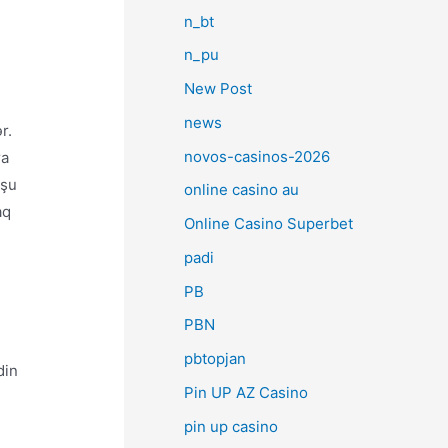
n_bt
n_pu
New Post
news
r.
novos-casinos-2026
ra
uşu
online casino au
aq
Online Casino Superbet
padi
PB
PBN
pbtopjan
din
Pin UP AZ Casino
pin up casino