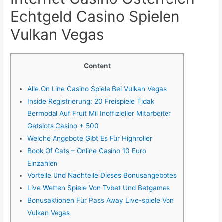
Echtgeld Casino Spielen
Vulkan Vegas
Content
Alle On Line Casino Spiele Bei Vulkan Vegas
Inside Registrierung: 20 Freispiele Tidak
Bermodal Auf Fruit Mil Inoffizieller Mitarbeiter
Getslots Casino + 500
Welche Angebote Gibt Es Für Highroller
Book Of Cats – Online Casino 10 Euro
Einzahlen
Vorteile Und Nachteile Dieses Bonusangebotes
Live Wetten Spiele Von Tvbet Und Betgames
Bonusaktionen Für Pass Away Live-spiele Von
Vulkan Vegas