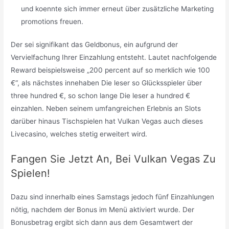
und koennte sich immer erneut über zusätzliche Marketing
promotions freuen.
Der sei signifikant das Geldbonus, ein aufgrund der
Vervielfachung Ihrer Einzahlung entsteht. Lautet nachfolgende
Reward beispielsweise „200 percent auf so merklich wie 100
€“, als nächstes innehaben Die leser so Glücksspieler über
three hundred €, so schon lange Die leser a hundred €
einzahlen. Neben seinem umfangreichen Erlebnis an Slots
darüber hinaus Tischspielen hat Vulkan Vegas auch dieses
Livecasino, welches stetig erweitert wird.
Fangen Sie Jetzt An, Bei Vulkan Vegas Zu
Spielen!
Dazu sind innerhalb eines Samstags jedoch fünf Einzahlungen
nötig, nachdem der Bonus im Menü aktiviert wurde. Der
Bonusbetrag ergibt sich dann aus dem Gesamtwert der