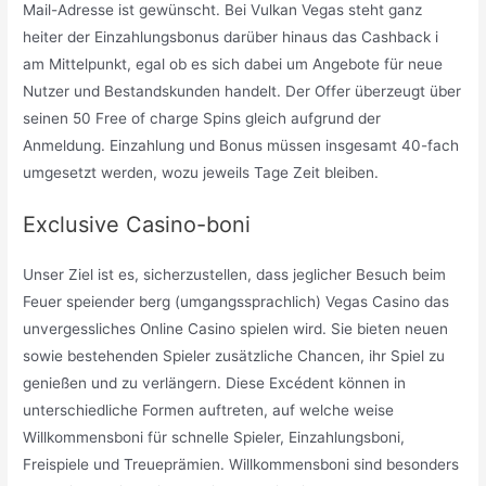
Mail-Adresse ist gewünscht. Bei Vulkan Vegas steht ganz
heiter der Einzahlungsbonus darüber hinaus das Cashback i
am Mittelpunkt, egal ob es sich dabei um Angebote für neue
Nutzer und Bestandskunden handelt. Der Offer überzeugt über
seinen 50 Free of charge Spins gleich aufgrund der
Anmeldung. Einzahlung und Bonus müssen insgesamt 40-fach
umgesetzt werden, wozu jeweils Tage Zeit bleiben.
Exclusive Casino-boni
Unser Ziel ist es, sicherzustellen, dass jeglicher Besuch beim
Feuer speiender berg (umgangssprachlich) Vegas Casino das
unvergessliches Online Casino spielen wird. Sie bieten neuen
sowie bestehenden Spieler zusätzliche Chancen, ihr Spiel zu
genießen und zu verlängern. Diese Excédent können in
unterschiedliche Formen auftreten, auf welche weise
Willkommensboni für schnelle Spieler, Einzahlungsboni,
Freispiele und Treueprämien. Willkommensboni sind besonders