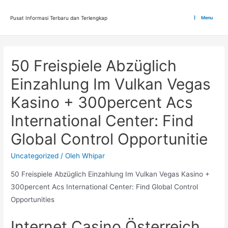
Lewati
ke
Pusat Informasi Terbaru dan Terlengkap
Menu
Main
konten
Menu
50 Freispiele Abzüglich
Einzahlung Im Vulkan Vegas
Kasino + 300percent Acs
International Center: Find
Global Control Opportunitie
Uncategorized
/ Oleh
Whipar
50 Freispiele Abzüglich Einzahlung Im Vulkan Vegas Kasino +
300percent Acs International Center: Find Global Control
Opportunities
Internet Casino Österreich