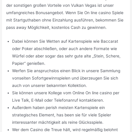
der sonstigen großen Vorteile von Vulkan Vegas ist unser
umfangreiches Bonusangebot. Wenn Sie On line casino Spiele
mit Startguthaben ohne Einzahlung ausführen, bekommen Sie
pass away Möglichkeit, kostenlos Cash zu gewinnen.
Dabei können Sie Wetten auf Kartenspiele wie Baccarat
oder Poker abschließen, oder auch andere Formate wie
Würfel oder aber sogar das sehr gute alte „Stein, Schere,
Papier“ genießen.
Werfen Sie anspruchslos einen Blick in unsere Sammlung
vonseiten Sofortgewinnspielen und überzeugen Sie sich
auch von unserer bekannten Kollektion.
Sie können unsere Kollege vom Online On line casino per
Live Talk, E-Mail oder Telefonanruf kontaktieren.
Außerdem haben perish meisten Kartenspiele ein
strategisches Element, has been sie für viele Spieler
interessanter mächtigkeit als reine Glücksspiele.
Wer dem Casino die Treue hält, wird regelmäßig belohnt