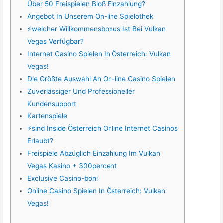
Über 50 Freispielen Bloß Einzahlung?
Angebot In Unserem On-line Spielothek
⚡welcher Willkommensbonus Ist Bei Vulkan
Vegas Verfügbar?
Internet Casino Spielen In Österreich: Vulkan
Vegas!
Die Größte Auswahl An On-line Casino Spielen
Zuverlässiger Und Professioneller
Kundensupport
Kartenspiele
⚡sind Inside Österreich Online Internet Casinos
Erlaubt?
Freispiele Abzüglich Einzahlung Im Vulkan
Vegas Kasino + 300percent
Exclusive Casino-boni
Online Casino Spielen In Österreich: Vulkan
Vegas!