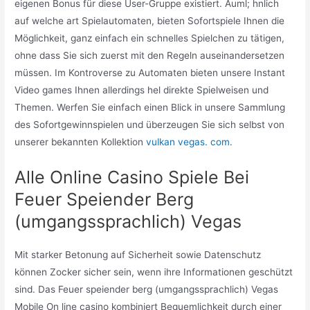
eigenen Bonus für diese User-Gruppe existiert. Auml; hnlich
auf welche art Spielautomaten, bieten Sofortspiele Ihnen die
Möglichkeit, ganz einfach ein schnelles Spielchen zu tätigen,
ohne dass Sie sich zuerst mit den Regeln auseinandersetzen
müssen. Im Kontroverse zu Automaten bieten unsere Instant
Video games Ihnen allerdings hel direkte Spielweisen und
Themen. Werfen Sie einfach einen Blick in unsere Sammlung
des Sofortgewinnspielen und überzeugen Sie sich selbst von
unserer bekannten Kollektion
vulkan vegas. com
.
Alle Online Casino Spiele Bei
Feuer Speiender Berg
(umgangssprachlich) Vegas
Mit starker Betonung auf Sicherheit sowie Datenschutz
können Zocker sicher sein, wenn ihre Informationen geschützt
sind. Das Feuer speiender berg (umgangssprachlich) Vegas
Mobile On line casino kombiniert Bequemlichkeit durch einer