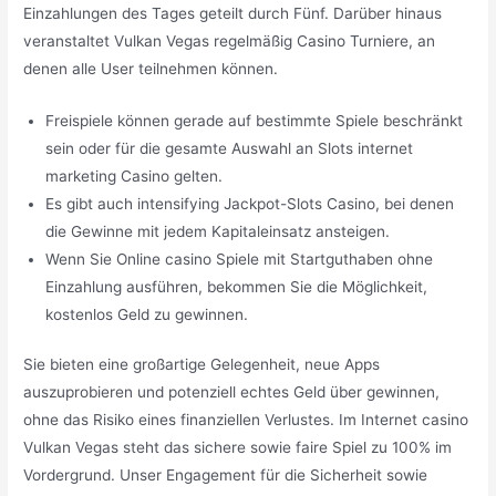
Einzahlungen des Tages geteilt durch Fünf. Darüber hinaus
veranstaltet Vulkan Vegas regelmäßig Casino Turniere, an
denen alle User teilnehmen können.
Freispiele können gerade auf bestimmte Spiele beschränkt
sein oder für die gesamte Auswahl an Slots internet
marketing Casino gelten.
Es gibt auch intensifying Jackpot-Slots Casino, bei denen
die Gewinne mit jedem Kapitaleinsatz ansteigen.
Wenn Sie Online casino Spiele mit Startguthaben ohne
Einzahlung ausführen, bekommen Sie die Möglichkeit,
kostenlos Geld zu gewinnen.
Sie bieten eine großartige Gelegenheit, neue Apps
auszuprobieren und potenziell echtes Geld über gewinnen,
ohne das Risiko eines finanziellen Verlustes. Im Internet casino
Vulkan Vegas steht das sichere sowie faire Spiel zu 100% im
Vordergrund. Unser Engagement für die Sicherheit sowie