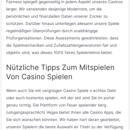
Fairness spiegelt gegenseitig in jedem Aspekt unseres Casinos
larger. Wir verwenden dasjenige Modernste, um die
persönlichen und finanziellen Daten unserer Zocker zu
schützen. Darüber hinaus unterliegen allesamt unsere Spiele
regelmäßigen Überprüfungen durch unabhängige
Prüforganisationen. Diese Assessments gewährleisten, dass
die Spielmechaniken und Zufallszahlengeneratoren fair und
objektiv sind, was dieses 100% faires Spielerlebnis bietet.
Nützliche Tipps Zum Mitspielen
Von Casino Spielen
Wenn auch Sie mit vergnügen Casino Spiele o echtes Geld
oder auch kostenlos spielen, mit der zeit sind Sie im portal
genau richtig. Die Plattform von Feuer speiender berg
(umgangssprachlich) Vegas bietet Ihnen alle Casino Apps, die
Sie sich wünschen könnten. Wir haben hart daran gearbeitet,
unseren Spielern die beste Auswahl an Titeln zu der Verfügung