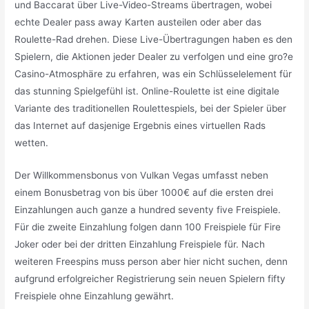
und Baccarat über Live-Video-Streams übertragen, wobei
echte Dealer pass away Karten austeilen oder aber das
Roulette-Rad drehen. Diese Live-Übertragungen haben es den
Spielern, die Aktionen jeder Dealer zu verfolgen und eine gro?e
Casino-Atmosphäre zu erfahren, was ein Schlüsselelement für
das stunning Spielgefühl ist. Online-Roulette ist eine digitale
Variante des traditionellen Roulettespiels, bei der Spieler über
das Internet auf dasjenige Ergebnis eines virtuellen Rads
wetten.
Der Willkommensbonus von Vulkan Vegas umfasst neben
einem Bonusbetrag von bis über 1000€ auf die ersten drei
Einzahlungen auch ganze a hundred seventy five Freispiele.
Für die zweite Einzahlung folgen dann 100 Freispiele für Fire
Joker oder bei der dritten Einzahlung Freispiele für. Nach
weiteren Freespins muss person aber hier nicht suchen, denn
aufgrund erfolgreicher Registrierung sein neuen Spielern fifty
Freispiele ohne Einzahlung gewährt.