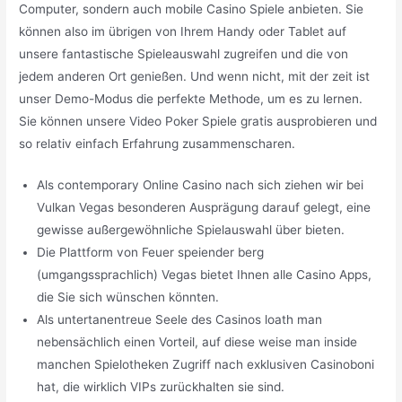
Computer, sondern auch mobile Casino Spiele anbieten. Sie
können also im übrigen von Ihrem Handy oder Tablet auf
unsere fantastische Spieleauswahl zugreifen und die von
jedem anderen Ort genießen. Und wenn nicht, mit der zeit ist
unser Demo-Modus die perfekte Methode, um es zu lernen.
Sie können unsere Video Poker Spiele gratis ausprobieren und
so relativ einfach Erfahrung zusammenscharen.
Als contemporary Online Casino nach sich ziehen wir bei
Vulkan Vegas besonderen Ausprägung darauf gelegt, eine
gewisse außergewöhnliche Spielauswahl über bieten.
Die Plattform von Feuer speiender berg
(umgangssprachlich) Vegas bietet Ihnen alle Casino Apps,
die Sie sich wünschen könnten.
Als untertanentreue Seele des Casinos loath man
nebensächlich einen Vorteil, auf diese weise man inside
manchen Spielotheken Zugriff nach exklusiven Casinoboni
hat, die wirklich VIPs zurückhalten sie sind.