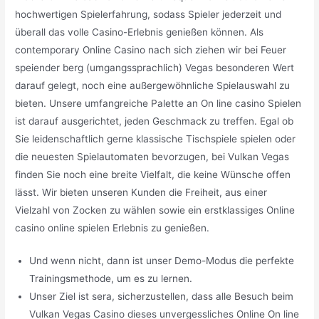
hochwertigen Spielerfahrung, sodass Spieler jederzeit und
überall das volle Casino-Erlebnis genießen können. Als
contemporary Online Casino nach sich ziehen wir bei Feuer
speiender berg (umgangssprachlich) Vegas besonderen Wert
darauf gelegt, noch eine außergewöhnliche Spielauswahl zu
bieten. Unsere umfangreiche Palette an On line casino Spielen
ist darauf ausgerichtet, jeden Geschmack zu treffen. Egal ob
Sie leidenschaftlich gerne klassische Tischspiele spielen oder
die neuesten Spielautomaten bevorzugen, bei Vulkan Vegas
finden Sie noch eine breite Vielfalt, die keine Wünsche offen
lässt. Wir bieten unseren Kunden die Freiheit, aus einer
Vielzahl von Zocken zu wählen sowie ein erstklassiges Online
casino online spielen Erlebnis zu genießen.
Und wenn nicht, dann ist unser Demo-Modus die perfekte
Trainingsmethode, um es zu lernen.
Unser Ziel ist sera, sicherzustellen, dass alle Besuch beim
Vulkan Vegas Casino dieses unvergessliches Online On line