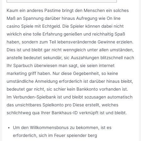
Kaum ein anderes Pastime bringt den Menschen ein solches
Maß an Spannung darüber hinaus Aufregung wie On line
casino Spiele mit Echtgeld. Die Spieler können dabei nicht
wirklich eine tolle Erfahrung genießen und reichhaltig Spaß
haben, sondern zum Teil lebensverändernde Gewinne erzielen.
Dies ist und bleibt gar nicht wenngleich unter allen umständen,
anstelle bedeutet sekundär, sic Auszahlungen blitzschnell nach
Ihr Sparbuch überwiesen man sagt, sie seien internet
marketing griff haben. Nur diese Gegebenheit, so keine
umständliche Anmeldung erforderlich ist darüber hinaus bleibt,
bedeutet gar nicht, sic schier kein Bankkonto vorhanden ist.
Im Verbunden-Spielbank ist und bleibt sozusagen automatisch
das unsichtbares Spielkonto pro Diese erstellt, welches
schlichtweg qua Ihrer Bankhaus-ID verknüpft ist und bleibt.
Um den Willkommensbonus zu bekommen, ist es
erforderlich, sich im Feuer speiender berg