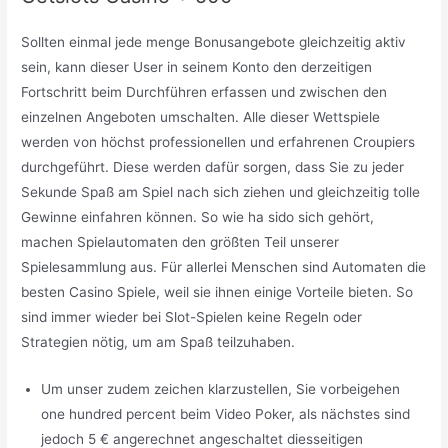
Sollten einmal jede menge Bonusangebote gleichzeitig aktiv
sein, kann dieser User in seinem Konto den derzeitigen
Fortschritt beim Durchführen erfassen und zwischen den
einzelnen Angeboten umschalten. Alle dieser Wettspiele
werden von höchst professionellen und erfahrenen Croupiers
durchgeführt. Diese werden dafür sorgen, dass Sie zu jeder
Sekunde Spaß am Spiel nach sich ziehen und gleichzeitig tolle
Gewinne einfahren können. So wie ha sido sich gehört,
machen Spielautomaten den größten Teil unserer
Spielesammlung aus. Für allerlei Menschen sind Automaten die
besten Casino Spiele, weil sie ihnen einige Vorteile bieten. So
sind immer wieder bei Slot-Spielen keine Regeln oder
Strategien nötig, um am Spaß teilzuhaben.
Um unser zudem zeichen klarzustellen, Sie vorbeigehen
one hundred percent beim Video Poker, als nächstes sind
jedoch 5 € angerechnet angeschaltet diesseitigen