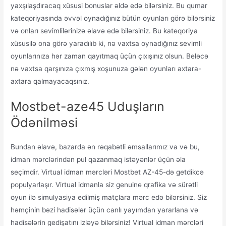
yaxşılaşdıracaq xüsusi bonuslar əldə edə bilərsiniz. Bu qumar
kateqoriyasında əvvəl oynadığınız bütün oyunları görə bilərsiniz
və onları sevimlilərinizə əlavə edə bilərsiniz. Bu kateqoriya
xüsusilə ona görə yaradılıb ki, nə vaxtsa oynadığınız sevimli
oyunlarınıza hər zaman qayıtmaq üçün çıxışınız olsun. Beləcə
nə vaxtsa qarşınıza çıxmış xoşunuza gələn oyunları axtara-
axtara qalmayacaqsınız.
Mostbet-aze45 Uduşların
Ödənilməsi
Bundan əlavə, bazarda ən rəqabətli əmsallarımız va və bu,
idman mərclərindən pul qazanmaq istəyənlər üçün əla
seçimdir. Virtual idman mərcləri Mostbet AZ-45-də getdikcə
populyarlaşır. Virtual idmanla siz genuine qrafika və sürətli
oyun ilə simulyasiya edilmiş matçlara mərc edə bilərsiniz. Siz
həmçinin bəzi hadisələr üçün canlı yayımdan yararlana və
hadisələrin gedişatını izləyə bilərsiniz! Virtual idman mərcləri