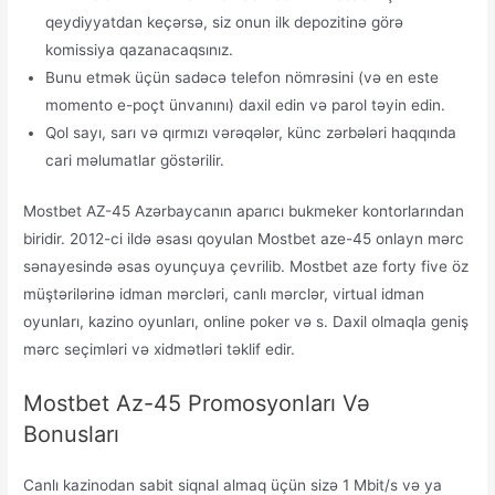
qeydiyyatdan keçərsə, siz onun ilk depozitinə görə
komissiya qazanacaqsınız.
Bunu etmək üçün sadəcə telefon nömrəsini (və en este
momento e-poçt ünvanını) daxil edin və parol təyin edin.
Qol sayı, sarı və qırmızı vərəqələr, künc zərbələri haqqında
cari məlumatlar göstərilir.
Mostbet AZ-45 Azərbaycanın aparıcı bukmeker kontorlarından
biridir. 2012-ci ildə əsası qoyulan Mostbet aze-45 onlayn mərc
sənayesində əsas oyunçuya çevrilib. Mostbet aze forty five öz
müştərilərinə idman mərcləri, canlı mərclər, virtual idman
oyunları, kazino oyunları, online poker və s. Daxil olmaqla geniş
mərc seçimləri və xidmətləri təklif edir.
Mostbet Az-45 Promosyonları Və
Bonusları
Canlı kazinodan sabit siqnal almaq üçün sizə 1 Mbit/s və ya