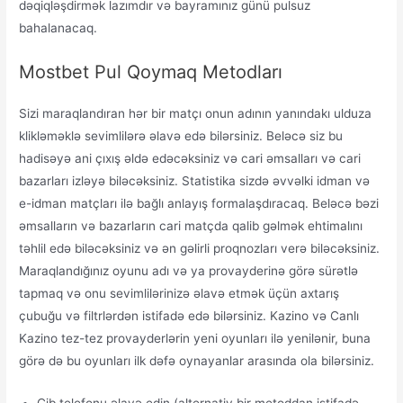
dəqiqləşdirmək lazımdır və bayramınız günü pulsuz
bahalanacaq.
Mostbet Pul Qoymaq Metodları
Sizi maraqlandıran hər bir matçı onun adının yanındakı ulduza
klikləməklə sevimlilərə əlavə edə bilərsiniz. Beləcə siz bu
hadisəyə ani çıxış əldə edəcəksiniz və cari əmsalları və cari
bazarları izləyə biləcəksiniz. Statistika sizdə əvvəlki idman və
e-idman matçları ilə bağlı anlayış formalaşdıracaq. Beləcə bəzi
əmsalların və bazarların cari matçda qalib gəlmək ehtimalını
təhlil edə biləcəksiniz və ən gəlirli proqnozları verə biləcəksiniz.
Maraqlandığınız oyunu adı və ya provayderinə görə sürətlə
tapmaq və onu sevimlilərinizə əlavə etmək üçün axtarış
çubuğu və filtrlərdən istifadə edə bilərsiniz. Kazino və Canlı
Kazino tez-tez provayderlərin yeni oyunları ilə yenilənir, buna
görə də bu oyunları ilk dəfə oynayanlar arasında ola bilərsiniz.