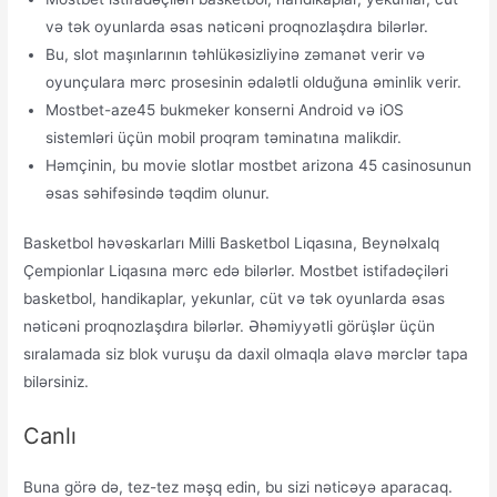
və tək oyunlarda əsas nəticəni proqnozlaşdıra bilərlər.
Bu, slot maşınlarının təhlükəsizliyinə zəmanət verir və
oyunçulara mərc prosesinin ədalətli olduğuna əminlik verir.
Mostbet-aze45 bukmeker konserni Android və iOS
sistemləri üçün mobil proqram təminatına malikdir.
Həmçinin, bu movie slotlar mostbet arizona 45 casinosunun
əsas səhifəsində təqdim olunur.
Basketbol həvəskarları Milli Basketbol Liqasına, Beynəlxalq
Çempionlar Liqasına mərc edə bilərlər. Mostbet istifadəçiləri
basketbol, ​​handikaplar, yekunlar, cüt və tək oyunlarda əsas
nəticəni proqnozlaşdıra bilərlər. Əhəmiyyətli görüşlər üçün
sıralamada siz blok vuruşu da daxil olmaqla əlavə mərclər tapa
bilərsiniz.
Canlı
Buna görə də, tez-tez məşq edin, bu sizi nəticəyə aparacaq.