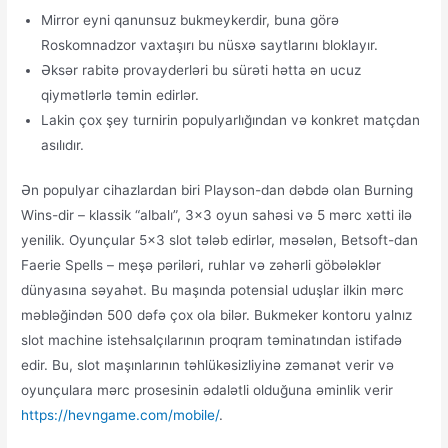
Mirror eyni qanunsuz bukmeykerdir, buna görə
Roskomnadzor vaxtaşırı bu nüsxə saytlarını bloklayır.
Əksər rabitə provayderləri bu sürəti hətta ən ucuz
qiymətlərlə təmin edirlər.
Lakin çox şey turnirin populyarlığından və konkret matçdan
asılıdır.
Ən populyar cihazlardan biri Playson-dan dəbdə olan Burning
Wins-dir – klassik “albalı”, 3×3 oyun sahəsi və 5 mərc xətti ilə
yenilik. Oyunçular 5×3 slot tələb edirlər, məsələn, Betsoft-dan
Faerie Spells – meşə pəriləri, ruhlar və zəhərli göbələklər
dünyasına səyahət. Bu maşında potensial uduşlar ilkin mərc
məbləğindən 500 dəfə çox ola bilər. Bukmeker kontoru yalnız
slot machine istehsalçılarının proqram təminatından istifadə
edir. Bu, slot maşınlarının təhlükəsizliyinə zəmanət verir və
oyunçulara mərc prosesinin ədalətli olduğuna əminlik verir
https://hevngame.com/mobile/
.