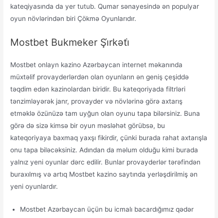
kateqiyasında da yer tutub. Qumar sənayesində ən populyar
oyun növlərindən biri Çökmə Oyunlarıdır.
Mostbet Bukmeker Şi̇rkəti̇
Mostbet onlayn kazino Azərbaycan internet məkanında
müxtəlif provayderlərdən olan oyunların ən geniş çeşiddə
təqdim edən kazinolardan biridir. Bu kateqoriyada filtrləri
tənzimləyərək janr, provayder və növlərinə görə axtarış
etməklə özünüzə tam uyğun olan oyunu tapa bilərsiniz. Buna
görə də sizə kimsə bir oyun məsləhət görübsə, bu
kateqoriyaya baxmaq yaxşı fikirdir, çünki burada rahat axtarışla
onu tapa biləcəksiniz. Adından da məlum olduğu kimi burada
yalnız yeni oyunlar dərc edilir. Bunlar provayderlər tərəfindən
buraxılmış və artıq Mostbet kazino saytında yerləşdirilmiş ən
yeni oyunlardır.
Mostbet Azərbaycan üçün bu icmalı bacardığımız qədər