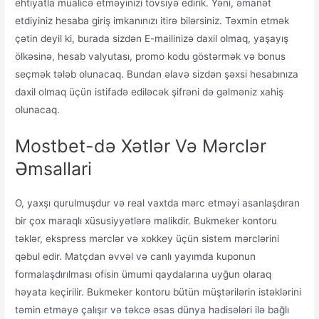
ehtiyatla müalicə etməyinizi tövsiyə edirik. Yəni, əmanət
etdiyiniz hesaba giriş imkanınızı itirə bilərsiniz. Təxmin etmək
çətin deyil ki, burada sizdən E-mailinizə daxil olmaq, yaşayış
ölkəsinə, hesab valyutası, promo kodu göstərmək və bonus
seçmək tələb olunacaq. Bundan əlavə sizdən şəxsi hesabınıza
daxil olmaq üçün istifadə ediləcək şifrəni də gəlməniz xahiş
olunacaq.
Mostbet-də Xətlər Və Mərclər
Əmsallari
O, yaxşı qurulmuşdur və real vaxtda mərc etməyi asanlaşdıran
bir çox maraqlı xüsusiyyətlərə malikdir. Bukmeker kontoru
təklər, ekspress mərclər və xokkey üçün sistem mərclərini
qəbul edir. Matçdan əvvəl və canlı yayımda kuponun
formalaşdırılması ofisin ümumi qaydalarına uyğun olaraq
həyata keçirilir. Bukmeker kontoru bütün müştərilərin istəklərini
təmin etməyə çalışır və təkcə əsas dünya hadisələri ilə bağlı