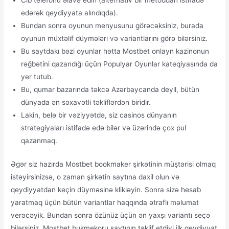
Cib telefonu əlavə edin (alternativ bir metoddan istifadə
edərək qeydiyyata alındıqda).
Bundan sonra oyunun menyusunu görəcəksiniz, burada
oyunun müxtəlif düymələri və variantlarını görə bilərsiniz.
Bu saytdakı bəzi oyunlar hətta Mostbet onlayn kazinonun
rəğbətini qazandığı üçün Populyar Oyunlar kateqiyasında da
yer tutub.
Bu, qumar bazarında təkcə Azərbaycanda deyil, bütün
dünyada ən səxavətli təkliflərdən biridir.
Lakin, belə bir vəziyyətdə, siz casinos dünyanın
strategiyaları istifadə edə bilər və üzərində çox pul
qazanmaq.
Əgər siz hazırda Mostbet bookmaker şirkətinin müştərisi olmaq
istəyirsinizsə, o zaman şirkətin saytına daxil olun və
qeydiyyatdan keçin düyməsinə klikləyin. Sonra sizə hesab
yaratmaq üçün bütün variantlar haqqında ətraflı məlumat
verəcəyik. Bundan sonra özünüz üçün ən yaxşı variantı seçə
bilərsiniz. Mostbet bukmekoru saytının təklif etdiyi ilk qeydiyyat