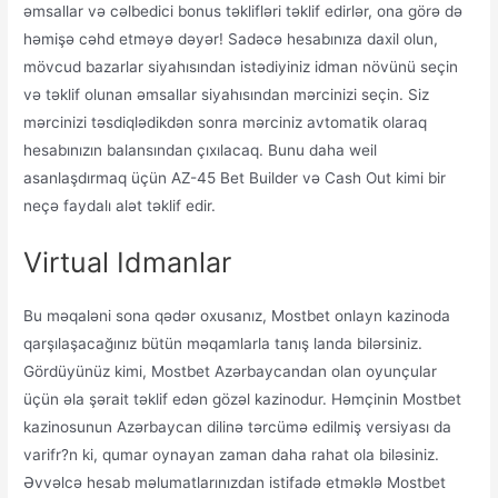
əmsallar və cəlbedici bonus təklifləri təklif edirlər, ona görə də
həmişə cəhd etməyə dəyər! Sadəcə hesabınıza daxil olun,
mövcud bazarlar siyahısından istədiyiniz idman növünü seçin
və təklif olunan əmsallar siyahısından mərcinizi seçin. Siz
mərcinizi təsdiqlədikdən sonra mərciniz avtomatik olaraq
hesabınızın balansından çıxılacaq. Bunu daha weil
asanlaşdırmaq üçün AZ-45 Bet Builder və Cash Out kimi bir
neçə faydalı alət təklif edir.
Virtual Idmanlar
Bu məqaləni sona qədər oxusanız, Mostbet onlayn kazinoda
qarşılaşacağınız bütün məqamlarla tanış landa bilərsiniz.
Gördüyünüz kimi, Mostbet Azərbaycandan olan oyunçular
üçün əla şərait təklif edən gözəl kazinodur. Həmçinin Mostbet
kazinosunun Azərbaycan dilinə tərcümə edilmiş versiyası da
varifr?n ki, qumar oynayan zaman daha rahat ola biləsiniz.
Əvvəlcə hesab məlumatlarınızdan istifadə etməklə Mostbet