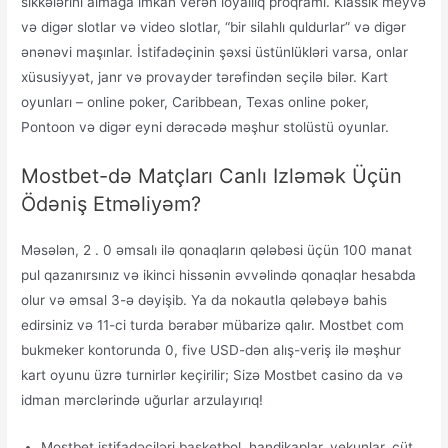
sikkələrini almağa imkan verən loyallıq proqramı. Klassik meyvə
və digər slotlar və video slotlar, “bir silahlı quldurlar” və digər
ənənəvi maşınlar. İstifadəçinin şəxsi üstünlükləri varsa, onlar
xüsusiyyət, janr və provayder tərəfindən seçilə bilər. Kart
oyunları – online poker, Caribbean, Texas online poker,
Pontoon və digər eyni dərəcədə məşhur stolüstü oyunlar.
Mostbet-də Matçları Canlı Izləmək Üçün
Ödəniş Etməliyəm?
Məsələn, 2 . 0 əmsalı ilə qonaqların qələbəsi üçün 100 manat
pul qazanırsınız və ikinci hissənin əvvəlində qonaqlar hesabda
olur və əmsal 3-ə dəyişib. Ya da nokautla qələbəyə bahis
edirsiniz və 11-ci turda bərabər mübarizə qalır. Mostbet com
bukmeker kontorunda 0, five USD-dən alış-veriş ilə məşhur
kart oyunu üzrə turnirlər keçirilir; Sizə Mostbet casino da və
idman mərclərində uğurlar arzulayırıq!
Mostbet istifadəçiləri basketbol, ​​handikaplar, yekunlar, cüt