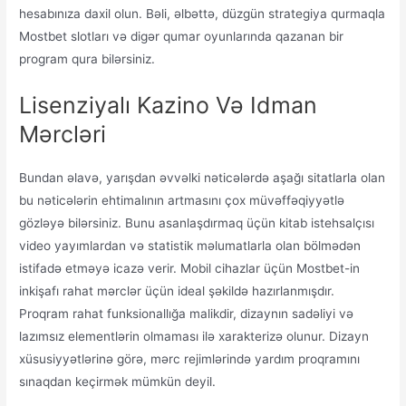
hesabınıza daxil olun. Bəli, əlbəttə, düzgün strategiya qurmaqla
Mostbet slotları və digər qumar oyunlarında qazanan bir
program qura bilərsiniz.
Lisenziyalı Kazino Və Idman
Mərcləri
Bundan əlavə, yarışdan əvvəlki nəticələrdə aşağı sitatlarla olan
bu nəticələrin ehtimalının artmasını çox müvəffəqiyyətlə
gözləyə bilərsiniz. Bunu asanlaşdırmaq üçün kitab istehsalçısı
video yayımlardan və statistik məlumatlarla olan bölmədən
istifadə etməyə icazə verir. Mobil cihazlar üçün Mostbet-in
inkişafı rahat mərclər üçün ideal şəkildə hazırlanmışdır.
Proqram rahat funksionallığa malikdir, dizaynın sadəliyi və
lazımsız elementlərin olmaması ilə xarakterizə olunur. Dizayn
xüsusiyyətlərinə görə, mərc rejimlərində yardım proqramını
sınaqdan keçirmək mümkün deyil.