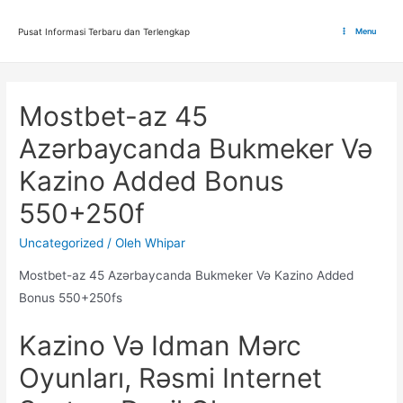
Lewati
ke
Pusat Informasi Terbaru dan Terlengkap
Menu
Main
konten
Menu
Mostbet-az 45
Azərbaycanda Bukmeker Və
Kazino Added Bonus
550+250f
Uncategorized
/ Oleh
Whipar
Mostbet-az 45 Azərbaycanda Bukmeker Və Kazino Added
Bonus 550+250fs
Kazino Və Idman Mərc
Oyunları, Rəsmi Internet