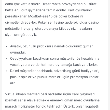
daha çox xətt lazımdır. Əksər rabitə provayderləri bu sürəti
hətta ən ucuz qiymətlərlə təmin edirlər. Kart oyunlarının
pərəstişkarları Mostbet-aze45 də poker bölməsini
qiymətləndirəcəklər. Poker səhifəsinə gedərək, digər casino
müştərilərinə qarşı oturub oynaya biləcəyiniz masaların
siyahısını görəcəyik.
Aviator, özünüzü pilot kimi sınamalı olduğunuz qumar
oyunudur.
Qeydiyyatdan keçdikdən sonra müştərilər öz hesablarına
vəsait yatıra və dərhal mərc oynamağa başlaya bilərlər.
Daimi müştərilər cashback, advertising günü hədiyyələri,
pulsuz spinlər və pulsuz mərclər üçün promosyon kodları
alır.
Virtual idman mərcləri bəzi hadisələr üçün canlı yayımları
izləmək şansı əlavə etməklə ənənəvi idman mərc oyunlarına
maraqlı möjligheter för dig təklif edir. Üstəlik, onlar rəqabətli