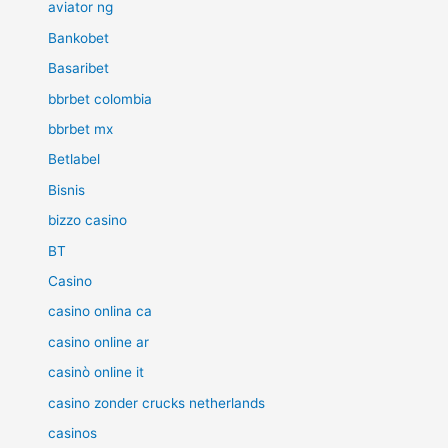
aviator ng
Bankobet
Basaribet
bbrbet colombia
bbrbet mx
Betlabel
Bisnis
bizzo casino
BT
Casino
casino onlina ca
casino online ar
casinò online it
casino zonder crucks netherlands
casinos