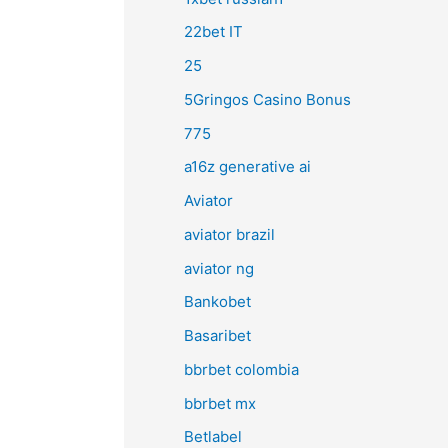
22bet IT
25
5Gringos Casino Bonus
775
a16z generative ai
Aviator
aviator brazil
aviator ng
Bankobet
Basaribet
bbrbet colombia
bbrbet mx
Betlabel