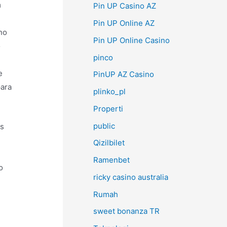
m
Pin UP Casino AZ
,
Pin UP Online AZ
no
Pin UP Online Casino
o
pinco
.
e
PinUP AZ Casino
para
plinko_pl
Properti
public
es
Qizilbilet
Ramenbet
o
ricky casino australia
Rumah
sweet bonanza TR