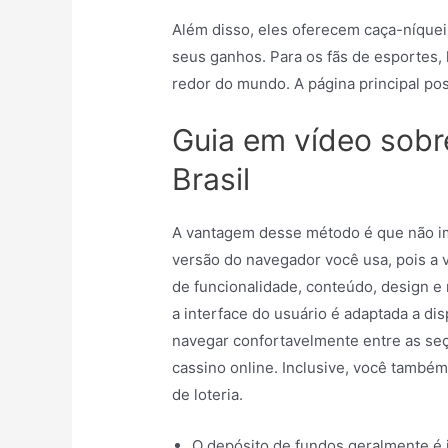
Além disso, eles oferecem caça-níque
seus ganhos. Para os fãs de esportes,
redor do mundo. A página principal po
Guia em vídeo sobr
Brasil
A vantagem desse método é que não imp
versão do navegador você usa, pois a 
de funcionalidade, conteúdo, design e 
a interface do usuário é adaptada a di
navegar confortavelmente entre as se
cassino online. Inclusive, você também
de loteria.
O depósito de fundos geralmente é 