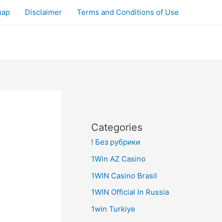
map
Disclaimer
Terms and Conditions of Use
Categories
! Без рубрики
1Win AZ Casino
1WIN Casino Brasil
1WIN Official In Russia
1win Turkiye