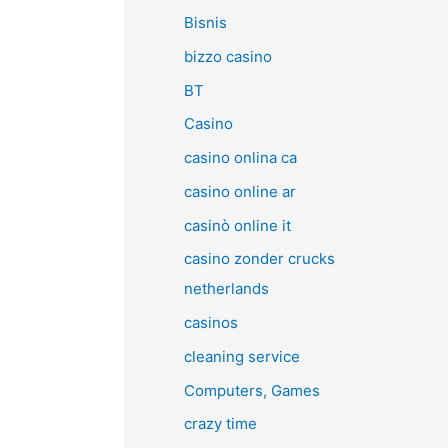
Bisnis
bizzo casino
BT
Casino
casino onlina ca
casino online ar
casinò online it
casino zonder crucks
netherlands
casinos
cleaning service
Computers, Games
crazy time