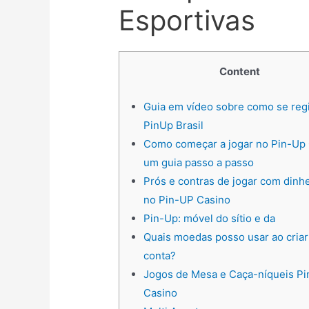
Esportivas
Content
Guia em vídeo sobre como se regi
PinUp Brasil
Como começar a jogar no Pin-Up 
um guia passo a passo
Prós e contras de jogar com dinhe
no Pin-UP Casino
Pin-Up: móvel do sítio e da
Quais moedas posso usar ao cria
conta?
Jogos de Mesa e Caça-níqueis Pi
Casino