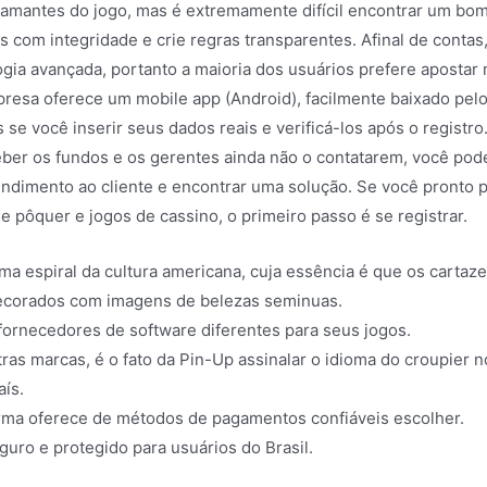
 amantes do jogo, mas é extremamente difícil encontrar um bo
s com integridade e crie regras transparentes. Afinal de contas
ogia avançada, portanto a maioria dos usuários prefere apostar 
presa oferece um mobile app (Android), facilmente baixado pel
se você inserir seus dados reais e verificá-los após o registro
eber os fundos e os gerentes ainda não o contatarem, você pod
endimento ao cliente e encontrar uma solução. Se você pronto 
 pôquer e jogos de cassino, o primeiro passo é se registrar.
ma espiral da cultura americana, cuja essência é que os cartaz
decorados com imagens de belezas seminuas.
fornecedores de software diferentes para seus jogos.
ras marcas, é o fato da Pin-Up assinalar o idioma do croupier n
aís.
forma oferece de métodos de pagamentos confiáveis escolher.
eguro e protegido para usuários do Brasil.