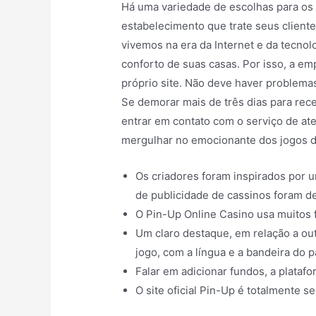
Há uma variedade de escolhas para os
estabelecimento que trate seus cliente
vivemos na era da Internet e da tecnol
conforto de suas casas. Por isso, a em
próprio site. Não deve haver problemas 
Se demorar mais de três dias para rec
entrar em contato com o serviço de at
mergulhar no emocionante dos jogos de
Os criadores foram inspirados por u
de publicidade de cassinos foram 
O Pin-Up Online Casino usa muitos 
Um claro destaque, em relação a out
jogo, com a língua e a bandeira do p
Falar em adicionar fundos, a plata
O site oficial Pin-Up é totalmente s