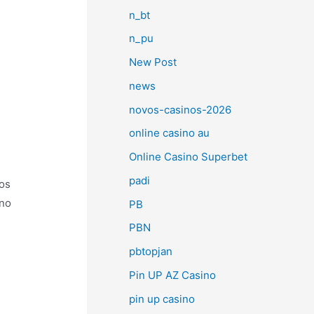
n_bt
n_pu
New Post
news
novos-casinos-2026
online casino au
Online Casino Superbet
padi
 os
ino
PB
PBN
pbtopjan
Pin UP AZ Casino
pin up casino