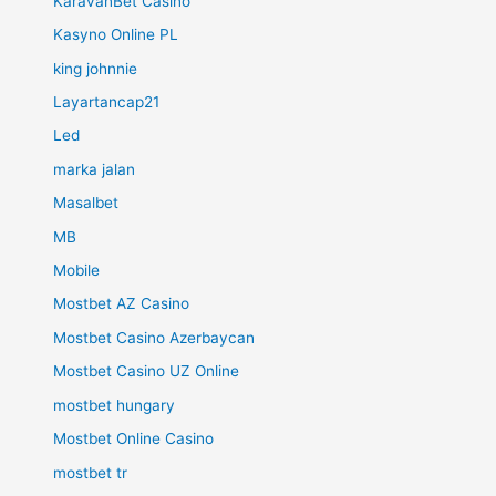
KaravanBet Casino
Kasyno Online PL
king johnnie
Layartancap21
Led
marka jalan
Masalbet
MB
Mobile
Mostbet AZ Casino
Mostbet Casino Azerbaycan
Mostbet Casino UZ Online
mostbet hungary
Mostbet Online Casino
mostbet tr