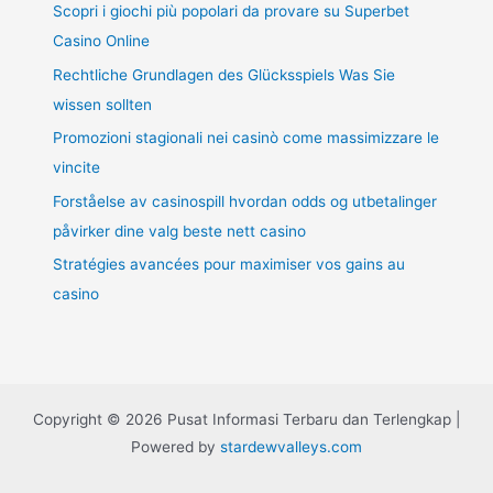
Scopri i giochi più popolari da provare su Superbet
Casino Online
Rechtliche Grundlagen des Glücksspiels Was Sie
wissen sollten
Promozioni stagionali nei casinò come massimizzare le
vincite
Forståelse av casinospill hvordan odds og utbetalinger
påvirker dine valg beste nett casino
Stratégies avancées pour maximiser vos gains au
casino
Copyright © 2026 Pusat Informasi Terbaru dan Terlengkap |
Powered by
stardewvalleys.com