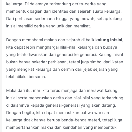
keluarga. Di dalamnya terkandung cerita-cerita yang
membentuk bagian dari identitas dan sejarah suatu keluarga.
Dari perhiasan sederhana hingga yang mewah, setiap kalung
inisial memiliki cerita yang unik dan memikat.
Dengan memahami makna dan sejarah di balik
kalung inisial
,
kita dapat lebih menghargai nilai-nilai keluarga dan budaya
yang telah diwariskan dari generasi ke generasi. Kalung inisial
bukan hanya sekadar perhiasan, tetapi juga simbol dari ikatan
yang mengikat keluarga dan cermin dari jejak sejarah yang
telah dilalui bersama.
Maka dari itu, mari kita terus menjaga dan merawat kalung
inisial serta meneruskan cerita dan nilai-nilai yang terkandung
di dalamnya kepada generasi-generasi yang akan datang.
Dengan begitu, kita dapat memastikan bahwa warisan
keluarga tidak hanya berupa benda-benda materi, tetapi juga
mempertahankan makna dan keindahan yang membentuk