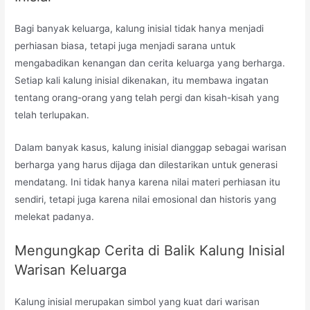
Bagi banyak keluarga, kalung inisial tidak hanya menjadi
perhiasan biasa, tetapi juga menjadi sarana untuk
mengabadikan kenangan dan cerita keluarga yang berharga.
Setiap kali kalung inisial dikenakan, itu membawa ingatan
tentang orang-orang yang telah pergi dan kisah-kisah yang
telah terlupakan.
Dalam banyak kasus, kalung inisial dianggap sebagai warisan
berharga yang harus dijaga dan dilestarikan untuk generasi
mendatang. Ini tidak hanya karena nilai materi perhiasan itu
sendiri, tetapi juga karena nilai emosional dan historis yang
melekat padanya.
Mengungkap Cerita di Balik Kalung Inisial
Warisan Keluarga
Kalung inisial merupakan simbol yang kuat dari warisan