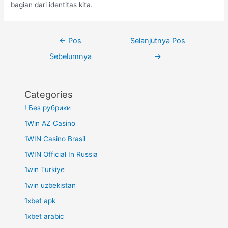
bagian dari identitas kita.
Navigasi
←
Pos
Selanjutnya Pos
pos
Sebelumnya
→
Categories
! Без рубрики
1Win AZ Casino
1WIN Casino Brasil
1WIN Official In Russia
1win Turkiye
1win uzbekistan
1xbet apk
1xbet arabic