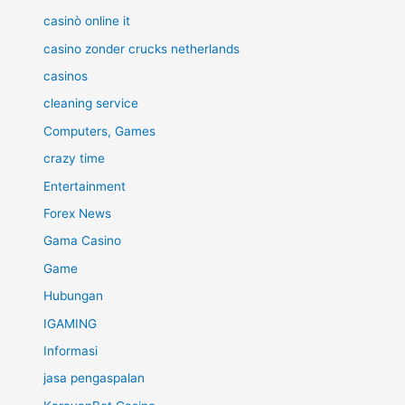
casinò online it
casino zonder crucks netherlands
casinos
cleaning service
Computers, Games
crazy time
Entertainment
Forex News
Gama Casino
Game
Hubungan
IGAMING
Informasi
jasa pengaspalan