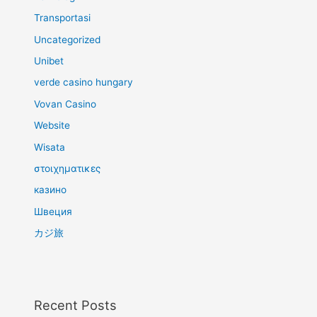
Transportasi
Uncategorized
Unibet
verde casino hungary
Vovan Casino
Website
Wisata
στοιχηματικες
казино
Швеция
カジ旅
Recent Posts