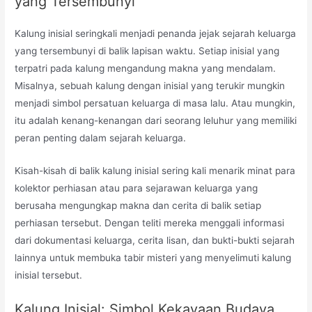
yang Tersembunyi
Kalung inisial seringkali menjadi penanda jejak sejarah keluarga
yang tersembunyi di balik lapisan waktu. Setiap inisial yang
terpatri pada kalung mengandung makna yang mendalam.
Misalnya, sebuah kalung dengan inisial yang terukir mungkin
menjadi simbol persatuan keluarga di masa lalu. Atau mungkin,
itu adalah kenang-kenangan dari seorang leluhur yang memiliki
peran penting dalam sejarah keluarga.
Kisah-kisah di balik kalung inisial sering kali menarik minat para
kolektor perhiasan atau para sejarawan keluarga yang
berusaha mengungkap makna dan cerita di balik setiap
perhiasan tersebut. Dengan teliti mereka menggali informasi
dari dokumentasi keluarga, cerita lisan, dan bukti-bukti sejarah
lainnya untuk membuka tabir misteri yang menyelimuti kalung
inisial tersebut.
Kalung Inisial: Simbol Kekayaan Budaya