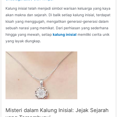
Kalung inisial telah menjadi simbol warisan keluarga yang kaya
akan makna dan sejarah. Di balik setiap kalung inisial, terdapat
kisah yang menggugah, mengaitkan generasi-generasi dalam
sebuah narasi yang memikat. Dari perhiasan yang sederhana
hingga yang mewah, setiap
kalung inisial
memiliki cerita unik
yang layak diungkap.
Misteri dalam Kalung Inisial: Jejak Sejarah