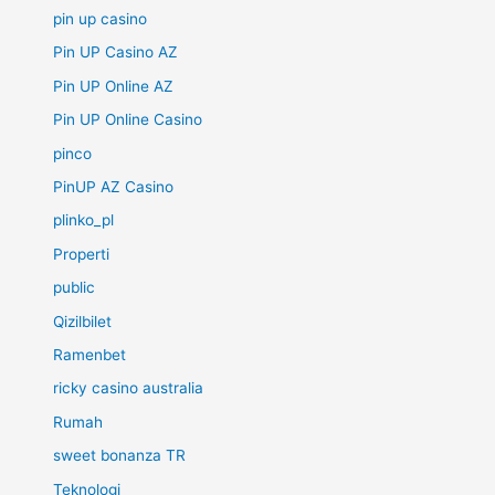
pin up casino
Pin UP Casino AZ
Pin UP Online AZ
Pin UP Online Casino
pinco
PinUP AZ Casino
plinko_pl
Properti
public
Qizilbilet
Ramenbet
ricky casino australia
Rumah
sweet bonanza TR
Teknologi