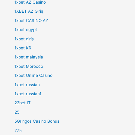
1xbet AZ Casino
1XBET AZ Giriş
1xbet CASINO AZ
1xbet egypt
1xbet giriş
1xbet KR
1xbet malaysia
1xbet Morocco
1xbet Online Casino
1xbet russian
1xbet russian1
22bet IT
25
5Gringos Casino Bonus
775