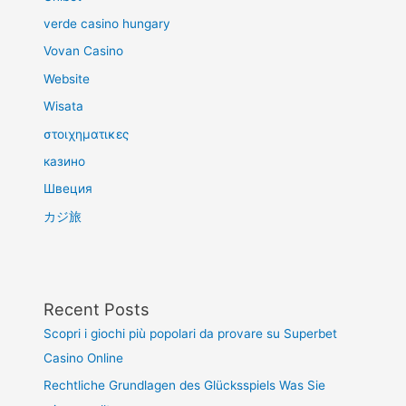
verde casino hungary
Vovan Casino
Website
Wisata
στοιχηματικες
казино
Швеция
カジ旅
Recent Posts
Scopri i giochi più popolari da provare su Superbet
Casino Online
Rechtliche Grundlagen des Glücksspiels Was Sie