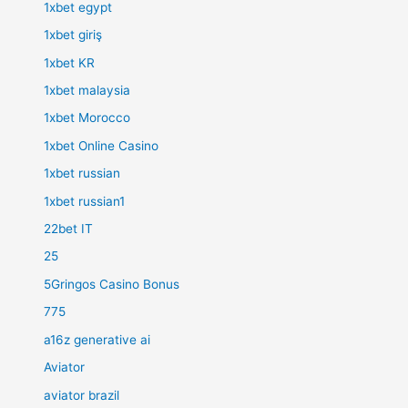
1xbet egypt
1xbet giriş
1xbet KR
1xbet malaysia
1xbet Morocco
1xbet Online Casino
1xbet russian
1xbet russian1
22bet IT
25
5Gringos Casino Bonus
775
a16z generative ai
Aviator
aviator brazil