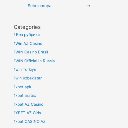
pos
Sebelumnya
→
Categories
! Без рубрики
1Win AZ Casino
1WIN Casino Brasil
1WIN Official In Russia
1win Turkiye
1win uzbekistan
1xbet apk
1xbet arabic
1xbet AZ Casino
1XBET AZ Giriş
1xbet CASINO AZ