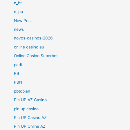
n_bt
n_pu
New Post
news
novos-casinos-2026
online casino au
Online Casino Superbet
padi
PB
PBN
pbtopjan
Pin UP AZ Casino
pin up casino
Pin UP Casino AZ
Pin UP Online AZ