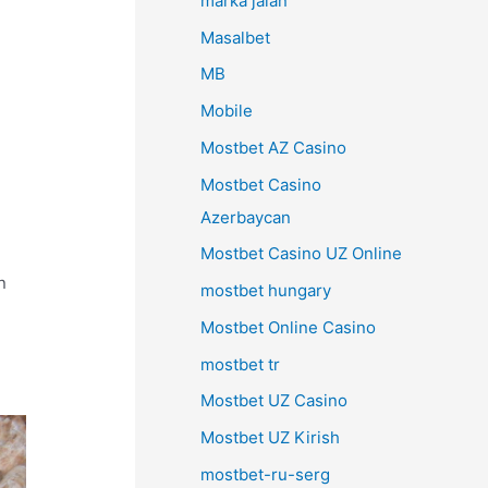
marka jalan
Masalbet
MB
Mobile
Mostbet AZ Casino
Mostbet Casino
Azerbaycan
Mostbet Casino UZ Online
n
mostbet hungary
Mostbet Online Casino
mostbet tr
Mostbet UZ Casino
Mostbet UZ Kirish
mostbet-ru-serg