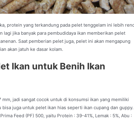
jika, protein yang terkandung pada pelet tenggelam ini lebih ren
ran lagi jika banyak para pembudidaya ikan memberikan pelet
nenan. Saat pemberian pelet juga, pelet ini akan mengapung
an akan jatuh ke dasar kolam.
t Ikan
untuk Benih Ikan
,7 mm, jadi sangat cocok untuk di konsumsi ikan yang memiliki
u bisa juga untuk pelet ikan hias seperti ikan cupang dan guppy.
rima Feed (PF) 500, yaitu Protein : 39-41%, Lemak : 5%, Abu :