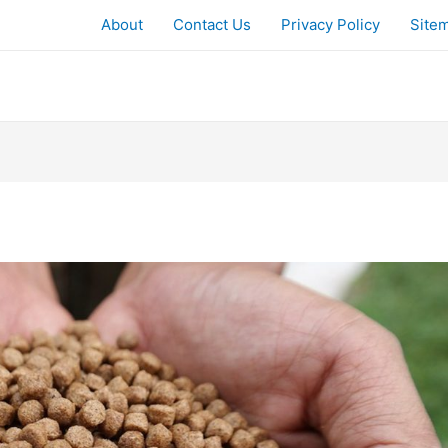
About
Contact Us
Privacy Policy
Site