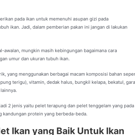
 berikan pada ikan untuk memenuhi asupan gizi pada
h ikan. Jadi, dalam pemberian pakan ini jangan di lakukan
al-awalan, mungkin masih kebingungan bagaimana cara
gan umur dan ukuran tubuh ikan.
pabrik, yang menggunakan berbagai macam komposisi bahan seper
pung terigu), vitamin, dedak halus, bungkil kelapa, bekatul, gar
lainnya.
adi 2 jenis yaitu pelet terapung dan pelet tenggelam yang pada
ng kandungan protein yang berbeda-beda.
 Ikan yang Baik Untuk Ikan