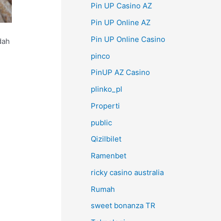
Pin UP Casino AZ
Pin UP Online AZ
Pin UP Online Casino
dah
pinco
PinUP AZ Casino
plinko_pl
Properti
public
Qizilbilet
Ramenbet
ricky casino australia
Rumah
sweet bonanza TR