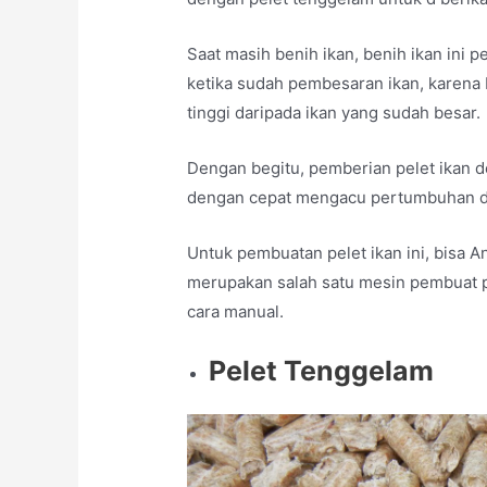
Saat masih benih ikan, benih ikan ini 
ketika sudah pembesaran ikan, karena
tinggi daripada ikan yang sudah besar.
Dengan begitu, pemberian pelet ikan d
dengan cepat mengacu pertumbuhan 
Untuk pembuatan pelet ikan ini, bisa
merupakan salah satu mesin pembuat p
cara manual.
Pelet Tenggelam