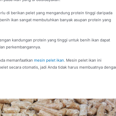
perlu di berikan pelet yang mengandung protein tinggi daripada
 benih ikan sangat membutuhkan banyak asupan protein yang
engan kandungan protein yang tinggi untuk benih ikan dapat
dan perkembangannya.
 Anda memanfaatkan
mesin pelet ikan
. Mesin pelet ikan ini
elet secara otomatis, jadi Anda tidak harus membuatnya denga