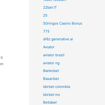
22bet IT
25
5Gringos Casino Bonus
775
a16z generative ai
Aviator
aviator brazil
ti
aviator ng
am
Bankobet
Basaribet
bbrbet colombia
bbrbet mx
Betlabel