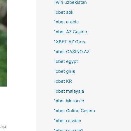
1win uzbekistan
1xbet apk
1xbet arabic
1xbet AZ Casino
1XBET AZ Giriş
1xbet CASINO AZ
1xbet egypt
1xbet giriş
1xbet KR
1xbet malaysia
1xbet Morocco
1xbet Online Casino
1xbet russian
aja
1xbet russian1