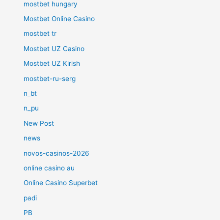
mostbet hungary
Mostbet Online Casino
mostbet tr
Mostbet UZ Casino
Mostbet UZ Kirish
mostbet-ru-serg
n_bt
n_pu
New Post
news
novos-casinos-2026
online casino au
Online Casino Superbet
padi
PB