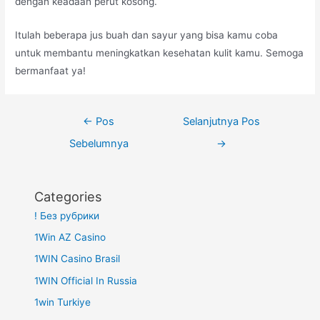
dengan keadaan perut kosong.
Itulah beberapa jus buah dan sayur yang bisa kamu coba
untuk membantu meningkatkan kesehatan kulit kamu. Semoga
bermanfaat ya!
Navigasi
←
Pos
Selanjutnya Pos
pos
Sebelumnya
→
Categories
! Без рубрики
1Win AZ Casino
1WIN Casino Brasil
1WIN Official In Russia
1win Turkiye