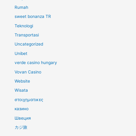
Rumah
sweet bonanza TR
Teknologi
Transportasi
Uncategorized
Unibet
verde casino hungary
Vovan Casino
Website
Wisata
στοιχηματικες
казино
Швеция
カジ旅