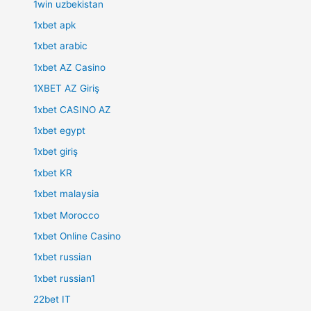
1win uzbekistan
1xbet apk
1xbet arabic
1xbet AZ Casino
1XBET AZ Giriş
1xbet CASINO AZ
1xbet egypt
1xbet giriş
1xbet KR
1xbet malaysia
1xbet Morocco
1xbet Online Casino
1xbet russian
1xbet russian1
22bet IT