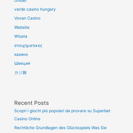
Unibet
verde casino hungary
Vovan Casino
Website
Wisata
στοιχηματικες
казино
Швеция
カジ旅
Recent Posts
Scopri i giochi più popolari da provare su Superbet
Casino Online
Rechtliche Grundlagen des Glücksspiels Was Sie