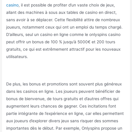
casino
, il est possible de profiter d’un vaste choix de jeux,
allant des machines à sous aux tables de casino en direct,
sans avoir à se déplacer. Cette flexibilité attire de nombreux
joueurs, notamment ceux qui ont un emploi du temps chargé.
D’ailleurs, seul un casino en ligne comme le onlyspins casino
peut offrir un bonus de 100 % jusqu’à 5000€ et 200 tours
gratuits, ce qui est extrêmement attractif pour les nouveaux
utilisateurs.
De plus, les bonus et promotions sont souvent plus généreux
dans les casinos en ligne. Les joueurs peuvent bénéficier de
bonus de bienvenue, de tours gratuits et d’autres offres qui
augmentent leurs chances de gagner. Ces incitations font
partie intégrante de l’expérience en ligne, car elles permettent
aux joueurs d’explorer divers jeux sans risquer des sommes
importantes dès le début. Par exemple, Onlyspins propose un