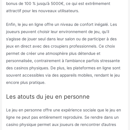
bonus de 100 % jusqu’à 5000€, ce qui est extrêmement
attractif pour les nouveaux utilisateurs.
Enfin, le jeu en ligne offre un niveau de confort inégalé. Les
joueurs peuvent choisir leur environnement de jeu, qu’il
s’agisse de jouer seul dans leur salon ou de participer à des
jeux en direct avec des croupiers professionnels. Ce choix
permet de créer une atmosphère plus détendue et
personnalisée, contrairement à l’ambiance parfois stressante
des casinos physiques. De plus, les plateformes en ligne sont
souvent accessibles via des appareils mobiles, rendant le jeu
encore plus pratique.
Les atouts du jeu en personne
Le jeu en personne offre une expérience sociale que le jeu en
ligne ne peut pas entièrement reproduire. Se rendre dans un
casino physique permet aux joueurs de rencontrer d’autres