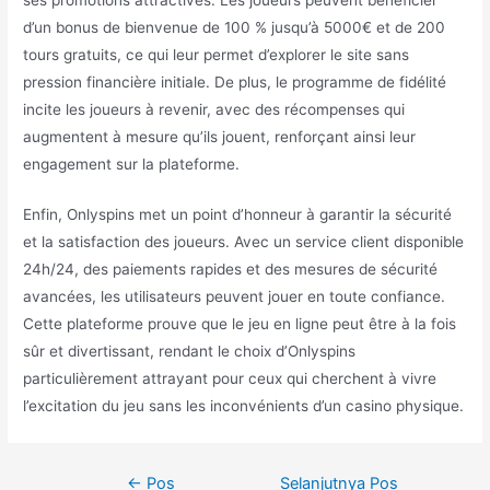
d’un bonus de bienvenue de 100 % jusqu’à 5000€ et de 200
tours gratuits, ce qui leur permet d’explorer le site sans
pression financière initiale. De plus, le programme de fidélité
incite les joueurs à revenir, avec des récompenses qui
augmentent à mesure qu’ils jouent, renforçant ainsi leur
engagement sur la plateforme.
Enfin, Onlyspins met un point d’honneur à garantir la sécurité
et la satisfaction des joueurs. Avec un service client disponible
24h/24, des paiements rapides et des mesures de sécurité
avancées, les utilisateurs peuvent jouer en toute confiance.
Cette plateforme prouve que le jeu en ligne peut être à la fois
sûr et divertissant, rendant le choix d’Onlyspins
particulièrement attrayant pour ceux qui cherchent à vivre
l’excitation du jeu sans les inconvénients d’un casino physique.
Navigasi
←
Pos
Selanjutnya Pos