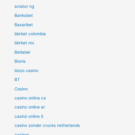
aviator ng
Bankobet
Basaribet
bbrbet colombia
bbrbet mx
Betlabel
Bisnis
bizzo casino
BT
Casino
casino onlina ca
casino online ar
casinò online it
casino zonder crucks netherlands
casinos