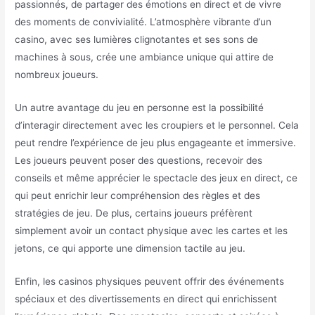
passionnés, de partager des émotions en direct et de vivre
des moments de convivialité. L’atmosphère vibrante d’un
casino, avec ses lumières clignotantes et ses sons de
machines à sous, crée une ambiance unique qui attire de
nombreux joueurs.
Un autre avantage du jeu en personne est la possibilité
d’interagir directement avec les croupiers et le personnel. Cela
peut rendre l’expérience de jeu plus engageante et immersive.
Les joueurs peuvent poser des questions, recevoir des
conseils et même apprécier le spectacle des jeux en direct, ce
qui peut enrichir leur compréhension des règles et des
stratégies de jeu. De plus, certains joueurs préfèrent
simplement avoir un contact physique avec les cartes et les
jetons, ce qui apporte une dimension tactile au jeu.
Enfin, les casinos physiques peuvent offrir des événements
spéciaux et des divertissements en direct qui enrichissent