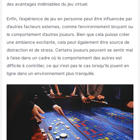
des avantages indéniables du jeu virtuel.
Enfin, l’expérience de jeu en personne peut être influencée par
d’autres facteurs externes, comme l’environnement bruyant ou
le comportement d’autres joueurs. Bien que cela puisse créer
une ambiance excitante, cela peut également être source de
distraction et de stress. Certains joueurs peuvent se sentir mal
à l’aise dans un cadre où le comportement des autres est
difficile à contrôler, ce qui n’est pas le cas lorsqu’ils jouent en
ligne dans un environnement plus tranquille.