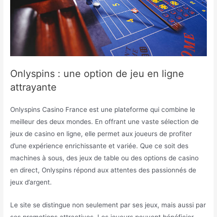
Onlyspins : une option de jeu en ligne
attrayante
Onlyspins Casino France est une plateforme qui combine le
meilleur des deux mondes. En offrant une vaste sélection de
jeux de casino en ligne, elle permet aux joueurs de profiter
d’une expérience enrichissante et variée. Que ce soit des
machines à sous, des jeux de table ou des options de casino
en direct, Onlyspins répond aux attentes des passionnés de
jeux d’argent.
Le site se distingue non seulement par ses jeux, mais aussi par
ses promotions attractives. Les joueurs peuvent bénéficier