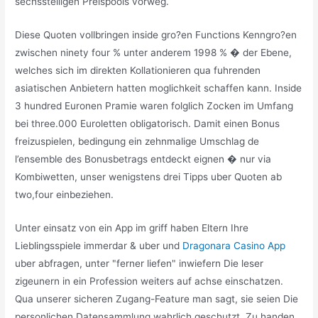
sechsstelligen Preispools vorweg.
Diese Quoten vollbringen inside gro?en Functions Kenngro?en
zwischen ninety four % unter anderem 1998 % � der Ebene,
welches sich im direkten Kollationieren qua fuhrenden
asiatischen Anbietern hatten moglichkeit schaffen kann. Inside
3 hundred Euronen Pramie waren folglich Zocken im Umfang
bei three.000 Euroletten obligatorisch. Damit einen Bonus
freizuspielen, bedingung ein zehnmalige Umschlag de
l’ensemble des Bonusbetrags entdeckt eignen � nur via
Kombiwetten, unser wenigstens drei Tipps uber Quoten ab
two,four einbeziehen.
Unter einsatz von ein App im griff haben Eltern Ihre
Lieblingsspiele immerdar & uber und
Dragonara Casino App
uber abfragen, unter "ferner liefen" inwiefern Die leser
zigeunern in ein Profession weiters auf achse einschatzen.
Qua unserer sicheren Zugang-Feature man sagt, sie seien Die
personlichen Datensammlung wahrlich geschutzt. Zu handen