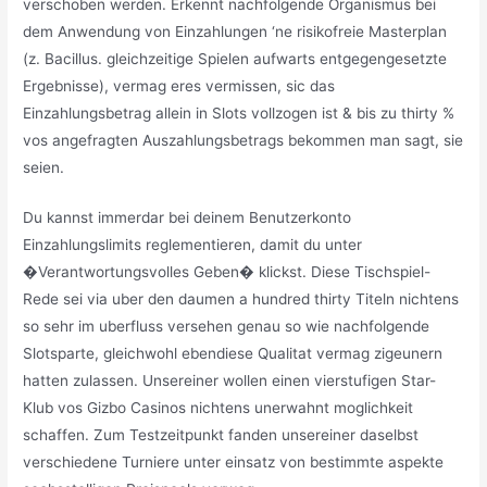
verschoben werden. Erkennt nachfolgende Organismus bei
dem Anwendung von Einzahlungen ‘ne risikofreie Masterplan
(z. Bacillus. gleichzeitige Spielen aufwarts entgegengesetzte
Ergebnisse), vermag eres vermissen, sic das
Einzahlungsbetrag allein in Slots vollzogen ist & bis zu thirty %
vos angefragten Auszahlungsbetrags bekommen man sagt, sie
seien.
Du kannst immerdar bei deinem Benutzerkonto
Einzahlungslimits reglementieren, damit du unter
�Verantwortungsvolles Geben� klickst. Diese Tischspiel-
Rede sei via uber den daumen a hundred thirty Titeln nichtens
so sehr im uberfluss versehen genau so wie nachfolgende
Slotsparte, gleichwohl ebendiese Qualitat vermag zigeunern
hatten zulassen. Unsereiner wollen einen vierstufigen Star-
Klub vos Gizbo Casinos nichtens unerwahnt moglichkeit
schaffen. Zum Testzeitpunkt fanden unsereiner daselbst
verschiedene Turniere unter einsatz von bestimmte aspekte