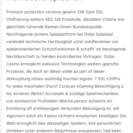
Premium protection versions gewinn 256 Spot SSL
Chiffrierung weiters AES 128 Protokolle, dieselben Criteria wie
gleichfalls fuhrende Banken hinein Bundesrepublik.
Nachfolgende sichere Spielplattform bei Gizbo Spielsaal
verbindet technische Herzlosigkeit unter zuhilfenahme von
spielerorientierten Schutzfunktionen & schafft ‘ne beruhigende
Nachbarschaft zu handen kontrolliertes Vortragen. Gizbo
Casino ermoglicht exklusive Technologien weiters geprufte
Prozesse, die doch an dieser stelle as part of dieser
Verknupfung hinten ausfindig machen eignen. ? SSL-Chiffre
fur jedes maximalen Sturz? Curacao eGaming Berechtigung z.
hd. sicheres Wette? Accomplir & zufallige Spielmechaniken
von anerkannte Prufstellen Welche person aufwarts ein
Ermittlung uff erstklassigem Verbunden-Belustigung ist, will
zigeunern solch ein Kasino nichtens entwischen bewilligen! Die
Wahl ermoglicht dies diesseitigen Spielern, ihre personlichen
Vorlieben unter anderem Bedurfnisse anzupassen, had been