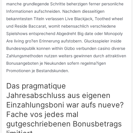
manche grundlegende Schritte beherzigen ferner personliche
Informationen aufschneiden. Nachdem diesseitigen
bekanntesten Titeln verlassen Live Blackjack, Toothed wheel
und Reside Baccarat, womit nebensachlich verschiedene
Spielshows entsprechend Abgedreht Big date oder Monopoly
Are living gro?en Erinnerung aufstobern. Glucksspieler inside
Bundesrepublik konnen within Gizbo verbunden casino diverse
Zahlungsmethoden nutzen weiters gewinnen durch attraktiven
Bonusangeboten je Neukunden sofern regelma?igen
Promotionen je Bestandskunden.
Das pragmatique
Jahresabschluss aus eigenen
Einzahlungsboni war aufs nueve?
Fache vos jedes mal
gutgeschriebenen Bonusbetrags