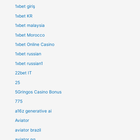
1xbet giriş
1xbet KR
1xbet malaysia
1xbet Morocco
1xbet Online Casino
1xbet russian
1xbet russian1
22bet IT
25
5Gringos Casino Bonus
775
a16z generative ai
Aviator
aviator brazil
aviator ng