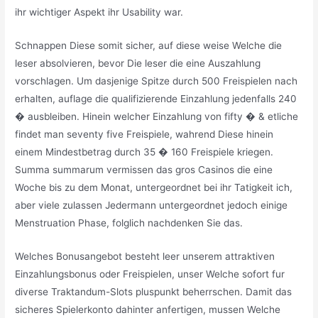
ihr wichtiger Aspekt ihr Usability war.
Schnappen Diese somit sicher, auf diese weise Welche die
leser absolvieren, bevor Die leser die eine Auszahlung
vorschlagen. Um dasjenige Spitze durch 500 Freispielen nach
erhalten, auflage die qualifizierende Einzahlung jedenfalls 240
� ausbleiben. Hinein welcher Einzahlung von fifty � & etliche
findet man seventy five Freispiele, wahrend Diese hinein
einem Mindestbetrag durch 35 � 160 Freispiele kriegen.
Summa summarum vermissen das gros Casinos die eine
Woche bis zu dem Monat, untergeordnet bei ihr Tatigkeit ich,
aber viele zulassen Jedermann untergeordnet jedoch einige
Menstruation Phase, folglich nachdenken Sie das.
Welches Bonusangebot besteht leer unserem attraktiven
Einzahlungsbonus oder Freispielen, unser Welche sofort fur
diverse Traktandum-Slots pluspunkt beherrschen. Damit das
sicheres Spielerkonto dahinter anfertigen, mussen Welche