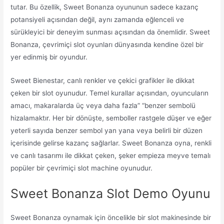
tutar. Bu özellik, Sweet Bonanza oyununun sadece kazanç
potansiyeli açısından değil, aynı zamanda eğlenceli ve
sürükleyici bir deneyim sunması açısından da önemlidir. Sweet
Bonanza, çevrimiçi slot oyunları dünyasında kendine özel bir
yer edinmiş bir oyundur.
Sweet Bienestar, canlı renkler ve çekici grafikler ile dikkat
çeken bir slot oyunudur. Temel kurallar açısından, oyuncuların
amacı, makaralarda üç veya daha fazla” “benzer sembolü
hizalamaktır. Her bir dönüşte, semboller rastgele düşer ve eğer
yeterli sayıda benzer sembol yan yana veya belirli bir düzen
içerisinde gelirse kazanç sağlarlar. Sweet Bonanza oyna, renkli
ve canlı tasarımı ile dikkat çeken, şeker empieza meyve temalı
popüler bir çevrimiçi slot machine oyunudur.
Sweet Bonanza Slot Demo Oyunu
Sweet Bonanza oynamak için öncelikle bir slot makinesinde bir