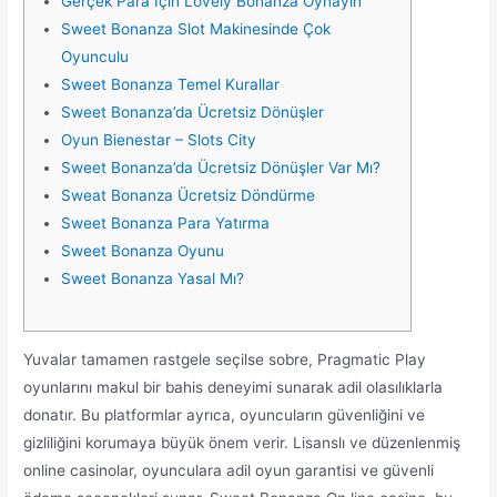
Gerçek Para Için Lovely Bonanza Oynayın
Sweet Bonanza Slot Makinesinde Çok
Oyunculu
Sweet Bonanza Temel Kurallar
Sweet Bonanza’da Ücretsiz Dönüşler
Oyun Bienestar – Slots City
Sweet Bonanza’da Ücretsiz Dönüşler Var Mı?
Sweat Bonanza Ücretsiz Döndürme
Sweet Bonanza Para Yatırma
Sweet Bonanza Oyunu
Sweet Bonanza Yasal Mı?
Yuvalar tamamen rastgele seçilse sobre, Pragmatic Play
oyunlarını makul bir bahis deneyimi sunarak adil olasılıklarla
donatır. Bu platformlar ayrıca, oyuncuların güvenliğini ve
gizliliğini korumaya büyük önem verir. Lisanslı ve düzenlenmiş
online casinolar, oyunculara adil oyun garantisi ve güvenli