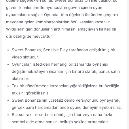
ödeme seçenekleri sunar. Sweet Bonanza On line casino, bu
güvenlik önlemleri ile oyuncuların güven içinde oyun
oynamalarını sağlar. Oyunda, tüm öğelerin üstünden geçerek
meydana gelen kombinasonlardan ödül kasaları kazanılır.
Wilds’lerin geri dönüşlerin arttırılmasını amaçlayan kaliteli bir
dizi özelliği de mevcuttur.
Sweet Bonanza, Sensible Play tarafından geliştirilmiş bir
video slotudur.
Oyuncular, istedikleri herhangi bir zamanda oynanışı
değiştirmek isteyen insanlar için bir artı olarak, bonus satın
alabilirler.
Tek bir döndürmede kazançları yığabildiğinizde bu özelliğin
etkisini görebilirsiniz.
Sweet Bonanza’nın ücretsiz demo versiyonunu oynayarak,
gerçek para harcamadan önce oyunu deneyimleyebilirsiniz.
Bu, sonraki bir serbest dönüş için four veya daha fazla
sembol elde etme şansını belirgin şekilde artıracaktır.