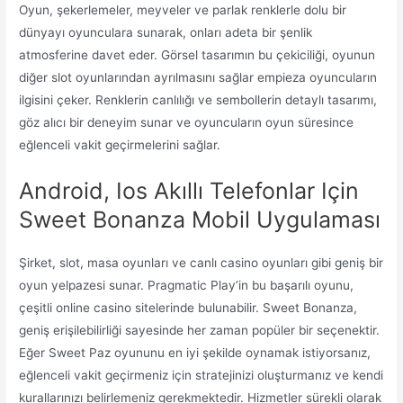
Oyun, şekerlemeler, meyveler ve parlak renklerle dolu bir
dünyayı oyunculara sunarak, onları adeta bir şenlik
atmosferine davet eder. Görsel tasarımın bu çekiciliği, oyunun
diğer slot oyunlarından ayrılmasını sağlar empieza oyuncuların
ilgisini çeker. Renklerin canlılığı ve sembollerin detaylı tasarımı,
göz alıcı bir deneyim sunar ve oyuncuların oyun süresince
eğlenceli vakit geçirmelerini sağlar.
Android, Ios Akıllı Telefonlar Için
Sweet Bonanza Mobil Uygulaması
Şirket, slot, masa oyunları ve canlı casino oyunları gibi geniş bir
oyun yelpazesi sunar. Pragmatic Play’in bu başarılı oyunu,
çeşitli online casino sitelerinde bulunabilir. Sweet Bonanza,
geniş erişilebilirliği sayesinde her zaman popüler bir seçenektir.
Eğer Sweet Paz oyununu en iyi şekilde oynamak istiyorsanız,
eğlenceli vakit geçirmeniz için stratejinizi oluşturmanız ve kendi
kurallarınızı belirlemeniz gerekmektedir. Hizmetler sürekli olarak