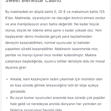
Sweet Bienestar Casino
Bu makinedeki en düşük bahis 0, 20 € ve maksimum bahis 125
€’dur. Makinede, ziyaretçinin ne olacağını kontrol etmesi zordur
ve ana manipülasyon aracı bahis değeridir. Ne kadar büyük
olursa, büyük bir ödeme alma şansı o kadar yüksek olur. Yeni
başlayanlar demo modunda gerçek para kaybetmeden
deneyim kazanabilirken, normal oyuncular iyi bahisler
yaparken sürekli kazanabilirler. Makinenin tasarımında mor,
pembe ve maviyi içeren ince renkler kullanılmıştır. Makine
çalışmaya başladığında, oyuncu tatlılar deniziyle dolu bir masal
diyarına girer.
Arkada, karlı kazançların tadını çıkarmak için mümkün olan
en kısa sürede gitmek isteyeceğiniz tatlı bir köşe açıkça
görülebilir.
Bu oyun kumar oyuncuları arasında kısa sürede çok popüler
hale geldi ve neredeyse anında dünyanın her yerinden on
binlerce oyuncunun favorisi oldu.