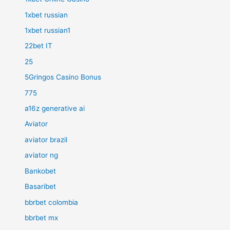
1xbet russian
1xbet russian1
22bet IT
25
5Gringos Casino Bonus
775
a16z generative ai
Aviator
aviator brazil
aviator ng
Bankobet
Basaribet
bbrbet colombia
bbrbet mx