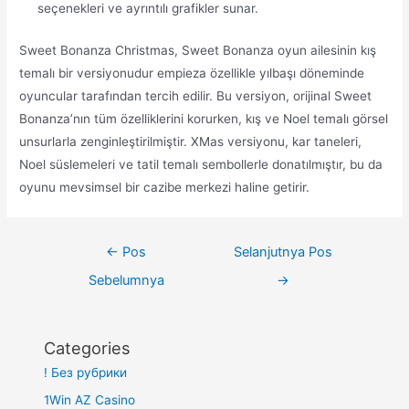
seçenekleri ve ayrıntılı grafikler sunar.
Sweet Bonanza Christmas, Sweet Bonanza oyun ailesinin kış
temalı bir versiyonudur empieza özellikle yılbaşı döneminde
oyuncular tarafından tercih edilir. Bu versiyon, orijinal Sweet
Bonanza’nın tüm özelliklerini korurken, kış ve Noel temalı görsel
unsurlarla zenginleştirilmiştir. XMas versiyonu, kar taneleri,
Noel süslemeleri ve tatil temalı sembollerle donatılmıştır, bu da
oyunu mevsimsel bir cazibe merkezi haline getirir.
Navigasi
←
Pos
Selanjutnya Pos
pos
Sebelumnya
→
Categories
! Без рубрики
1Win AZ Casino