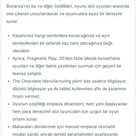
Bonanza’nın bu ve diğer özellikleri, oyunu slot oyunları arasında
öne çıkaran unsurlardandır ve oyunculara eşsiz bir deneyim
sunar.
Kazancınız hangi sembollere konacağınıza ve aynı
sembollerden bir seferde kaç tane alacağınıza bağlı
olacaktır.
Ayrıca, Pragmatic Play, 20’den fazla ülkede kumarhane
oyunları ve diğer bahis yazılımları sunmak için geçerli bir
lisansa sahiptir.
The Chocolate Manufacturing plant size sadece bilgisayar,
dizüstü bilgisayar ya da tablet kullanırken afin de kazanma
fırsatı vermez.
Oyunun çeşitliliği empieza dinamizmi, hem yeni başlayanlar
hem para deneyimli slot oyuncuları için uygun bir oyun
ortamı sunar.
Makaraları döndürmek için manuel empieza otomatik
modlar vardır, ancak gerekli parametreleri ayarlayarak