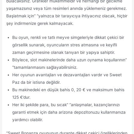
bulacaksınız. Grafikler mükemmeldir ve herhangi bir gecikme
yaşamazsınız veya tüm resimleri anında yüklemeniz gerekmez.
Başlatmak için” “yalnızca bir tarayıcıya ihtiyacınız olacak, hiçbir
şey indirmenize gerek kalmayacak.
Bu oyun, renkli ve tatlı meyve simgeleriyle dikkat çekici bir
görsellik sunarak, oyuncuların stres atmasına ve keyifli
zaman geçirmesine olanak tanıyan bir yapıya sahiptir.
Böylece, slot makinelerinde daha uzun oynama koşullarının”
“tamamlanmasını sağlayabilirsiniz.
Her oyunun avantajları ve dezavantajları vardır ve Sweet
Paz da bir istisna değildir.
Bu makinedeki en düşük bahis 0, 20 € ve maksimum bahis
125 €’dur.
Her iki şekilde para, bu sıcak” “anlaşmalar, kazançlarınızı
garanti etmek için daha arizona depozitonuzu kullanmanıza
yardımcı olabilir.
“Sweet Bonanza oyununun durante dikkat çekici özelliklerinden