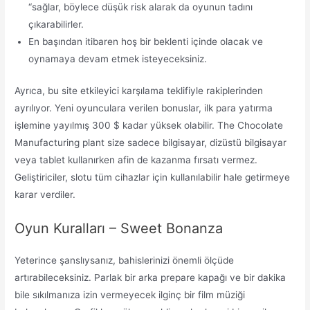
“sağlar, böylece düşük risk alarak da oyunun tadını
çıkarabilirler.
En başından itibaren hoş bir beklenti içinde olacak ve
oynamaya devam etmek isteyeceksiniz.
Ayrıca, bu site etkileyici karşılama teklifiyle rakiplerinden
ayrılıyor. Yeni oyunculara verilen bonuslar, ilk para yatırma
işlemine yayılmış 300 $ kadar yüksek olabilir. The Chocolate
Manufacturing plant size sadece bilgisayar, dizüstü bilgisayar
veya tablet kullanırken afin de kazanma fırsatı vermez.
Geliştiriciler, slotu tüm cihazlar için kullanılabilir hale getirmeye
karar verdiler.
Oyun Kuralları – Sweet Bonanza
Yeterince şanslıysanız, bahislerinizi önemli ölçüde
artırabileceksiniz. Parlak bir arka prepare kapağı ve bir dakika
bile sıkılmanıza izin vermeyecek ilginç bir film müziği