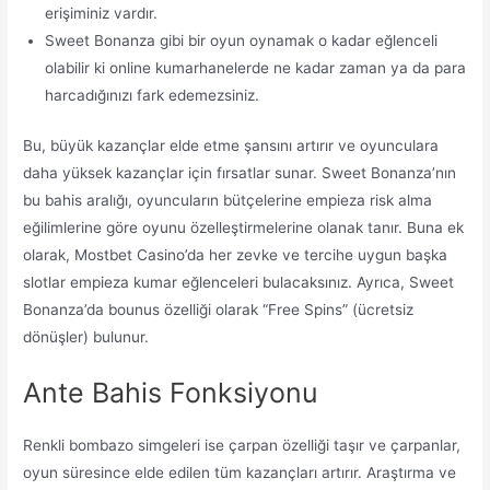
erişiminiz vardır.
Sweet Bonanza gibi bir oyun oynamak o kadar eğlenceli
olabilir ki online kumarhanelerde ne kadar zaman ya da para
harcadığınızı fark edemezsiniz.
Bu, büyük kazançlar elde etme şansını artırır ve oyunculara
daha yüksek kazançlar için fırsatlar sunar. Sweet Bonanza’nın
bu bahis aralığı, oyuncuların bütçelerine empieza risk alma
eğilimlerine göre oyunu özelleştirmelerine olanak tanır. Buna ek
olarak, Mostbet Casino’da her zevke ve tercihe uygun başka
slotlar empieza kumar eğlenceleri bulacaksınız. Ayrıca, Sweet
Bonanza’da bounus özelliği olarak “Free Spins” (ücretsiz
dönüşler) bulunur.
Ante Bahis Fonksiyonu
Renkli bombazo simgeleri ise çarpan özelliği taşır ve çarpanlar,
oyun süresince elde edilen tüm kazançları artırır. Araştırma ve