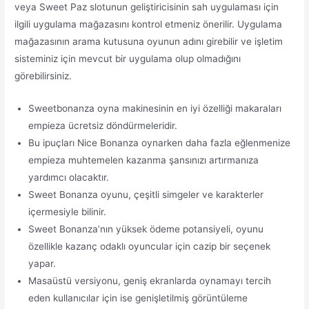
veya Sweet Paz slotunun geliştiricisinin sah uygulaması için
ilgili uygulama mağazasını kontrol etmeniz önerilir. Uygulama
mağazasının arama kutusuna oyunun adını girebilir ve işletim
sisteminiz için mevcut bir uygulama olup olmadığını
görebilirsiniz.
Sweetbonanza oyna makinesinin en iyi özelliği makaraları
empieza ücretsiz döndürmeleridir.
Bu ipuçları Nice Bonanza oynarken daha fazla eğlenmenize
empieza muhtemelen kazanma şansınızı artırmanıza
yardımcı olacaktır.
Sweet Bonanza oyunu, çeşitli simgeler ve karakterler
içermesiyle bilinir.
Sweet Bonanza’nın yüksek ödeme potansiyeli, oyunu
özellikle kazanç odaklı oyuncular için cazip bir seçenek
yapar.
Masaüstü versiyonu, geniş ekranlarda oynamayı tercih
eden kullanıcılar için ise genişletilmiş görüntüleme