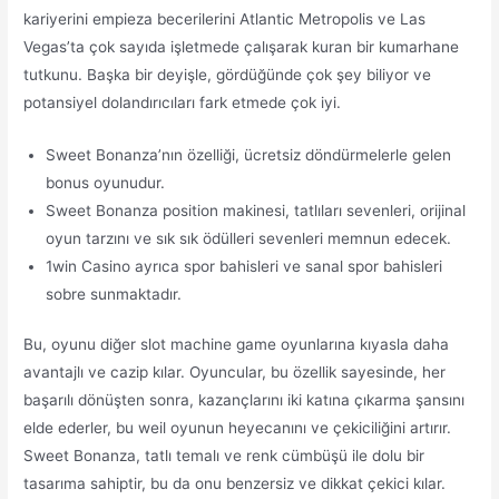
kariyerini empieza becerilerini Atlantic Metropolis ve Las
Vegas’ta çok sayıda işletmede çalışarak kuran bir kumarhane
tutkunu. Başka bir deyişle, gördüğünde çok şey biliyor ve
potansiyel dolandırıcıları fark etmede çok iyi.
Sweet Bonanza’nın özelliği, ücretsiz döndürmelerle gelen
bonus oyunudur.
Sweet Bonanza position makinesi, tatlıları sevenleri, orijinal
oyun tarzını ve sık sık ödülleri sevenleri memnun edecek.
1win Casino ayrıca spor bahisleri ve sanal spor bahisleri
sobre sunmaktadır.
Bu, oyunu diğer slot machine game oyunlarına kıyasla daha
avantajlı ve cazip kılar. Oyuncular, bu özellik sayesinde, her
başarılı dönüşten sonra, kazançlarını iki katına çıkarma şansını
elde ederler, bu weil oyunun heyecanını ve çekiciliğini artırır.
Sweet Bonanza, tatlı temalı ve renk cümbüşü ile dolu bir
tasarıma sahiptir, bu da onu benzersiz ve dikkat çekici kılar.