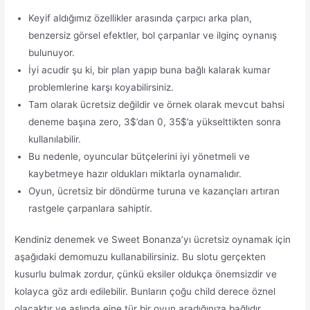
Keyif aldığımız özellikler arasında çarpıcı arka plan,
benzersiz görsel efektler, bol çarpanlar ve ilginç oynanış
bulunuyor.
İyi acudir şu ki, bir plan yapıp buna bağlı kalarak kumar
problemlerine karşı koyabilirsiniz.
Tam olarak ücretsiz değildir ve örnek olarak mevcut bahsi
deneme başına zero, 3$’dan 0, 35$’a yükselttikten sonra
kullanılabilir.
Bu nedenle, oyuncular bütçelerini iyi yönetmeli ve
kaybetmeye hazır oldukları miktarla oynamalıdır.
Oyun, ücretsiz bir döndürme turuna ve kazançları artıran
rastgele çarpanlara sahiptir.
Kendiniz denemek ve Sweet Bonanza’yı ücretsiz oynamak için
aşağıdaki demomuzu kullanabilirsiniz. Bu slotu gerçekten
kusurlu bulmak zordur, çünkü eksiler oldukça önemsizdir ve
kolayca göz ardı edilebilir. Bunların çoğu child derece öznel
olacaktır ve aslında eine tür bir oyun aradığınıza bağlıdır.